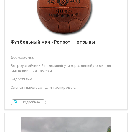
Футбольный мяч «Ретро» — отзывы
Достоинства:
Ветроустойчивый,надежный,универсальный,легок для
вытаскивания камеры.
Недостатки:
Слегка тяжеловат для тренировок.
Этот мяч имеет уникальное свойство по сравнению с
другими, он по-настоящему универсален.
Подробнее
Мяча такого у меня нет, но и зачем у меня друг по футболу
приобрел уже два года и