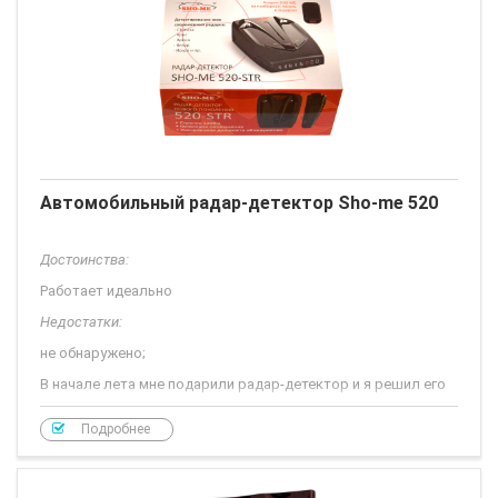
Автомобильный радар-детектор Sho-me 520
Достоинства:
Работает идеально
Недостатки:
не обнаружено;
В начале лета мне подарили радар-детектор и я решил его
сразу испытать но как на зло ни одного ИДПС не попалось и
про него забылось. Но всегда настает момент когда уже не
Подробнее
договориться и