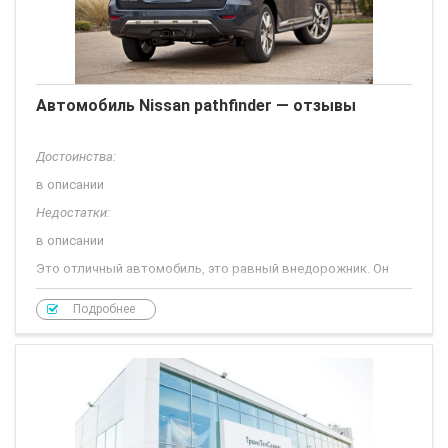
Автомобиль Nissan pathfinder — отзывы
Достоинства:
в описании
Недостатки:
в описании
Это отличный автомобиль, это равный внедорожник. Он
очень брутальный, если можно так сказать. Этот
автомобиль пользуется большим спросом и большой
Подробнее
популярностью. Отличается своим большим кузовом. Это
глобальная модель. Мощность 310 лошадей. Двух с
половиной