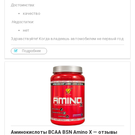
Достоинства:
качество
Недостатки:
нет
Здравствуйте! Когда владеешь автомобилем не первый год
и более менее начинаешь в нем разбираться, то предаешь
большое значение расходным материалам автомобиля. В
Подробнее
этом отзыве я напишу о моторном масле которое я
использую на протяжение 5 лет.
Аминокислоты BCAA BSN Amino X — отзывы