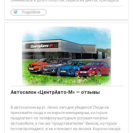
Занималась я долго спортом, сидела на диетах, приседала
по утрам, пила все, что можно и никак не могла ничем себе
помочь. Мне надо было совсем чуть-чуть сбросить, но, увы
Подробнее
ничего не
Автосалон «ЦентрАвто-М» — отзывы
В автосалоне врут, лично сегодня убедился! Люди не
приезжайте сюда и не верьте менеджерам, которые
предлагают по телефону выгодные условия покупки
автомобиля, а так же "представителям" банков, которые
потом пропадают, и не отвечают на звонки. Короче говоря