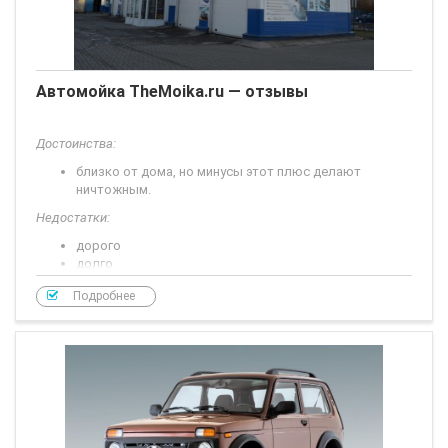
Автомойка TheMoika.ru — отзывы
Достоинства:
близко от дома, но минусы этот плюс делают
ничтожным.
Недостатки:
дорого
долго
невкусный кофе
Подробнее
Долго - главный минус. Близко от дома, а не подходит из-за
времени, 25 минут - это минимум. И кузов моют не на 100%.
Сегодня еще