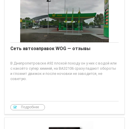
Сеть автозаправок WOG — отзывы
В Днепропетровске А92 плохой походу он у них с водой или
с какойто супер химией, на ВАЗ2106 сразу падают обороты
и глохнит движок и после ночовки не заводится, не
советую.
Подробнее