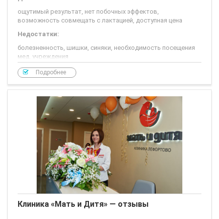
ощутимый результат, нет побочных эффектов,
возможность совмещать с лактацией, доступная цена
Недостатки:
болезненность, шишки, синяки, необходимость посещения
мед. учреждения
Аутогемотерапия- сложное слово, обозначающее
Подробнее
процедуру переливания собственной крови, взятой из вены
и введенной в собственную же ягодицу.
Лечебный эффект достигается
Показаний к применению достаточно много (в основном
проблемы с кожей), но все сводятся к повышению
иммунитета.
Клиника «Мать и Дитя» — отзывы