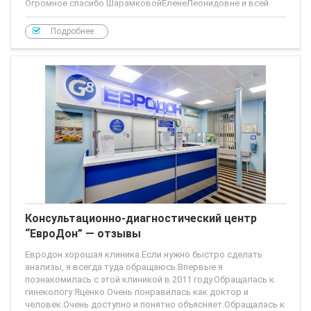
Огромное спасибо ШарамковойЕленеЛеонидовне и всей
команде врачей, которые принимали роды 03.05.2015!
Подробнее
Врачи от БОГА!!!! Все прошло отлично, все от меня не
отходили, все контролировали и во всем помогали!
Родовой бокс шикарный, особенно классно, что кровать
Консультационно-диагностический центр
“ЕвроДон” — отзывы
Евродон хорошая клиника.Если нужно быстро сделать
анализы, я всегда туда обращаюсь.Впервые я
познакомилась с этой клиникой в 2011 году.Обращалась к
гинекологу Яценко.Очень понравилась как доктор и
человек.Очень доступно и понятно объясняет.Обращалась к