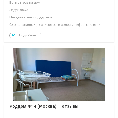
Есть вызов на дом
Недостатки:
Неадекватная поддержка
Сделал анализы, в списке есть солод и цифра, глютен и
цифра, пшеничная мука и цифра. Звоню и спрашиваю: солод
это какой белок? Говорят - нет информации. Для справки
Подробнее
солод, это проросшая середина
Роддом №14 (Москва) — отзывы