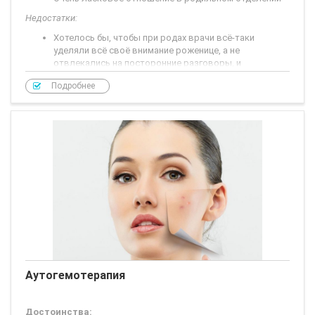
Недостатки:
Хотелось бы, чтобы при родах врачи всё-таки
уделяли всё своё внимание роженице, а не
отвлекались на посторонние разговоры, и
тщательно следили за тем, чтобы не оставлять
Подробнее
частички плаценты в матке (к сожалению,
Аутогемотерапия
Достоинства: