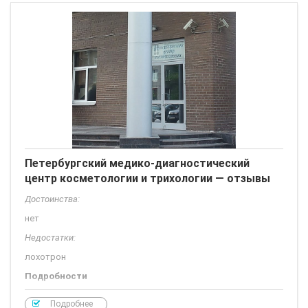
Петербургский медико-диагностический
центр косметологии и трихологии — отзывы
Достоинства:
нет
Недостатки:
лохотрон
Подробности
Все что написано выше, правда. Это настоящий лохотрон.
Подробнее
Звонили миллион раз. Приходите только попробовать, все