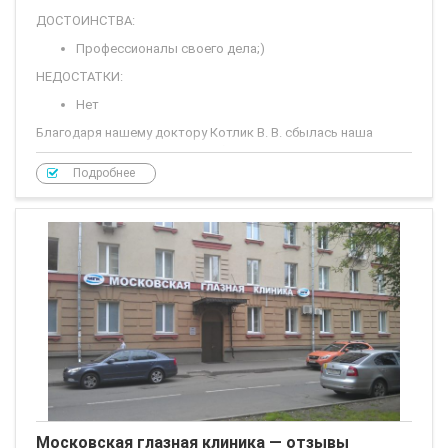
ДОСТОИНСТВА:
Профессионалы своего дела;)
НЕДОСТАТКИ:
Нет
Благодаря нашему доктору Котлик В. В. сбылась наша
мечта! С первой попытки я забеременела двойней, а ведь не
получалось целых 8 лет! Грамотный специалист,
Подробнее
внимательный и без лишних слов делает свою работу
профессионально!!! Спасибо
Московская глазная клиника — отзывы