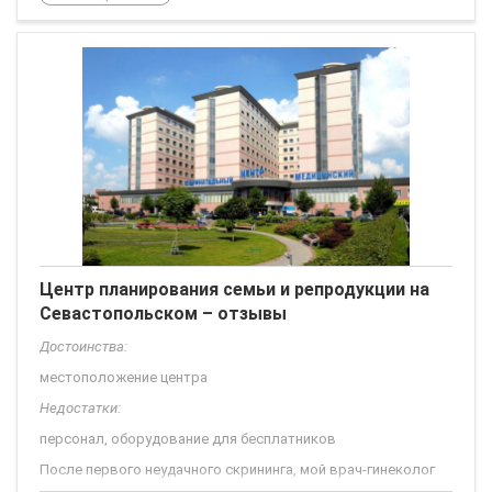
бесплатно, ничего не продаем. В день приезда звонили, что
все готово, в итоге приехав прождала ЧАС!!! Процедура
минимальная, и совсем
Центр планирования семьи и репродукции на
Севастопольском – отзывы
Достоинства:
местоположение центра
Недостатки:
персонал, оборудование для бесплатников
После первого неудачного скрининга, мой врач-гинеколог
направила в Центр планирования на Севастопольском. К