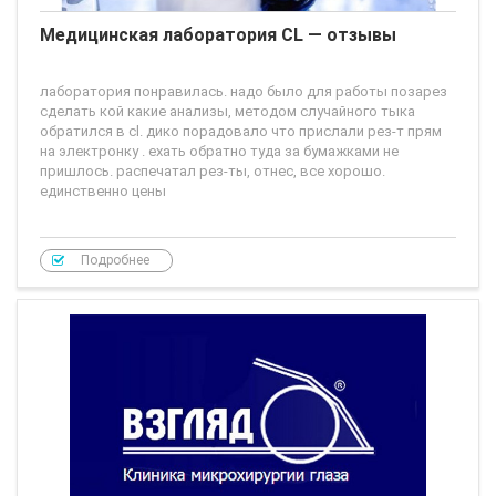
Медицинская лаборатория CL — отзывы
лаборатория понравилась. надо было для работы позарез
сделать кой какие анализы, методом случайного тыка
обратился в cl. дико порадовало что прислали рез-т прям
на электронку . ехать обратно туда за бумажками не
пришлось. распечатал рез-ты, отнес, все хорошо.
единственно цены
Подробнее