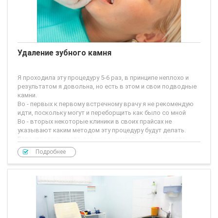
Удаление зубного камня
Я проходила эту процедуру 5-6 раз, в принципе неплохо и
результатом я довольна, но есть в этом и свои подводные
камни.
Во - первых к первому встречному врачу я не рекомендую
идти, поскольку могут и переборщить как было со мной
Во - вторых некоторые клиники в своих прайсах не
указывают каким методом эту процедуру будут делать.
Если утрозвуком это дороже значительно, если просто
механически своими насадками это гораздо дешевле, не
Подробнее
более 500р. Но на первых порах я об этом не знала и с меня
сдирали как за ультрозвук, так что советую
предварительно поинтересоваться этим