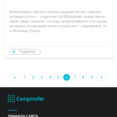
Впечатления о Центре глазной хирургии плохие. Сделали
катаракту плохо – отдала им 135 000 рублей, а вижу сейчас
через туман. Сказали, что надо лазером убирать повторную
катаракту. А у них даже своего лазера нет — направили в 15-
ю больницу. Лучше
Подробнее
1
2
3
4
5
6
7
8
9
ПРАВИЛА САЙТА