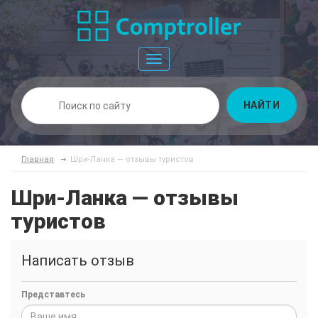
Toggle
navigation
НАЙТИ
Главная
Шри-Ланка — отзывы туристов
Шри-Ланка — отзывы
туристов
Написать отзыв
Представтесь