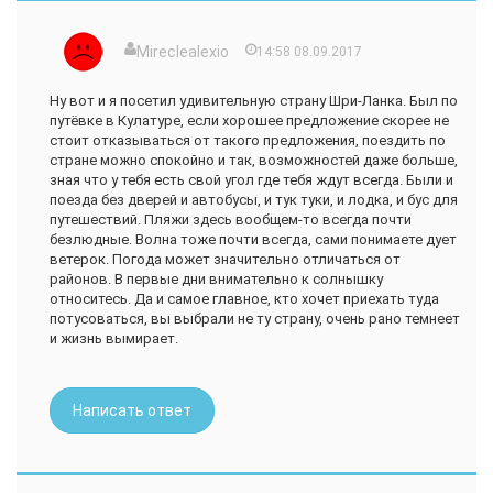
Mireclealexio
14:58 08.09.2017
Ну вот и я посетил удивительную страну Шри-Ланка. Был по
путёвке в Кулатуре, если хорошее предложение скорее не
стоит отказываться от такого предложения, поездить по
стране можно спокойно и так, возможностей даже больше,
зная что у тебя есть свой угол где тебя ждут всегда. Были и
поезда без дверей и автобусы, и тук туки, и лодка, и бус для
путешествий. Пляжи здесь вообщем-то всегда почти
безлюдные. Волна тоже почти всегда, сами понимаете дует
ветерок. Погода может значительно отличаться от
районов. В первые дни внимательно к солнышку
относитесь. Да и самое главное, кто хочет приехать туда
потусоваться, вы выбрали не ту страну, очень рано темнеет
и жизнь вымирает.
Написать ответ