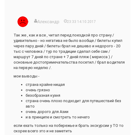
Александр
23:33 14.10.2017
Так же , как и все , читал перед поездкой про страну /
удивительно - но негатива не было вообще / билеты купил
через пару дней / билеты брал не дешево и недорого - 20
тыс с человека / тур по традиции сделал себе сам /
маршрут 7 дней по стране + 7 дней пляж ( мерисса ) /
основные достопримечательства посетил / брал водителя
на первую неделю /.
мои выводы -
страна крайне нищая
очень грязно
безобразная кухня
страна очень плохо подходит для путешествий без
авто
очень дорого для Азии
и в принципе и смотреть то нечего
если ехать только на побережье и брать экскурсии у ТО то
скорее всего это и не заметить