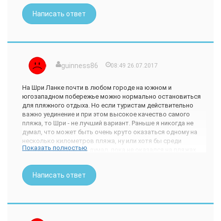
Написать ответ
guinness86
08:49 26.07.2017
На Шри Ланке почти в любом городе на южном и
югозападном побережье можно нормально остановиться
для пляжного отдыха. Но если туристам действительно
важно уединение и при этом высокое качество самого
пляжа, то Шри - не лучший вариант. Раньше я никогда не
думал, что может быть очень круто оказаться одному на
несколько километров пляжа, ну или хотя бы среди
Показать полностью
десятка туристов. Не думал, пока не оказался на пляжах
центрального Вьетнама в Хойане и Дананге. Вот там
действительно уединение. И при этом (в Дананге) ещё и вся
Написать ответ
пляжная инфраструктура к твоим услугам. В общем, пару
лет назад словил себя на мысли, что больше без веской на
то необходимости в одну и ту же страну второй раз не
поеду. Поэтому маршруты планирую так, чтобы, по
возможности, получить максимально молное
представление о стране в рамках своего бюджета и