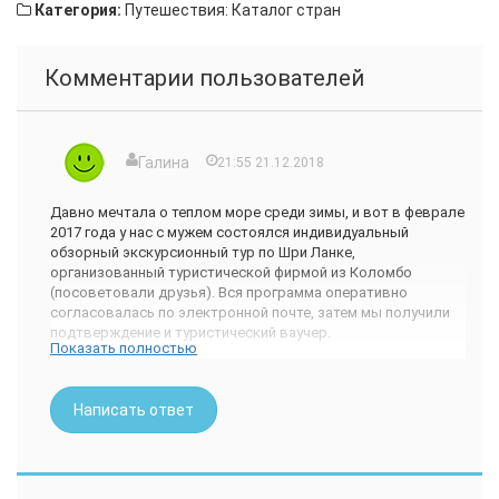
Категория:
Путешествия: Каталог стран
Комментарии пользователей
Галина
21:55 21.12.2018
Давно мечтала о теплом море среди зимы, и вот в феврале
2017 года у нас с мужем состоялся индивидуальный
обзорный экскурсионный тур по Шри Ланке,
организованный туристической фирмой из Коломбо
(посоветовали друзья). Вся программа оперативно
согласовалась по электронной почте, затем мы получили
подтверждение и туристический ваучер.
Показать полностью
Программа тура была насыщена посещением разных
экскурсионным мест. Побывали в Канди, на горе Сигирия, в
пещерном храме Дамбуллы, в Королевском Ботаническом
Написать ответ
Саду, в горах Нувара Элия, в лесу Синхараджа, в
Национальном Парке Яла и старинном городе Галле.
Поражает воображение природа острова с океанским
побережьем, окаймленным кокосовыми пальмами, древние