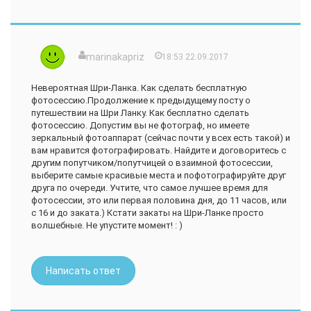
севера - широкая полоса пляжей манит своей , посмотрите
на китов в Мириссе, искупайтесь на одном из красивейших
пляжей мира - Унаватуне, прогуляйтесь по улочкам
Хиккадувы, посетите музей под открытым небом,
посвященный цунами 2004 года, взберитесь на гору в
marinakapriz
18:53 22.09.2017
Сигирии и покормите слонов в слоновьем питомнике
Пинавеллы. Обязательно включите в свой маршрут такие
Невероятная Шри-Ланка. Как сделать бесплатную
города как Канди и Нувара Элия, потрясающе красивая
фотосессию.Продолжение к предыдущему посту о
природа, местный колорит и душистый чай на чайных
путешествии на Шри Ланку. Как бесплатно сделать
фабриках надолго останутся у вас в памяти. Ботанический
фотосессию. Допустим вы не фотограф, но имеете
сад в Перадении поразит ваше воображение гигантскими
зеркальный фотоаппарат (сейчас почти у всех есть такой) и
деревьями и невиданными растениями. А сафари по
вам нравится фотографировать. Найдите и договоритесь с
национальному парку Яла подарит острые ощущения, ведь
другим попутчиком/попутчицей о взаимной фотосессии,
там вы в дикой природе увидите леопардов, слонов,
выберите самые красивые места и пофотографируйте друг
крокодилов и многих других животных. Не описать всех
друга по очереди. Учтите, что самое лучшее время для
чувств и эмоций, которые подарил нам этот
фотосессии, это или первая половина дня, до 11 часов, или
замечательный остров в океане. Он точно не оставит вас
с 16 и до заката.) Кстати закаты на Шри-Ланке просто
равнодушными!
волшебные. Не упустите момент! : )
Написать ответ