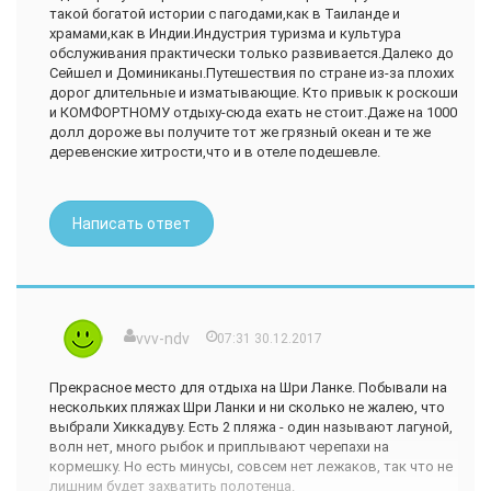
такой богатой истории с пагодами,как в Таиланде и
храмами,как в Индии.Индустрия туризма и культура
обслуживания практически только развивается.Далеко до
Сейшел и Доминиканы.Путешествия по стране из-за плохих
дорог длительные и изматывающие. Кто привык к роскоши
и КОМФОРТНОМУ отдыху-сюда ехать не стоит.Даже на 1000
долл дороже вы получите тот же грязный океан и те же
деревенские хитрости,что и в отеле подешевле.
Написать ответ
vvv-ndv
07:31 30.12.2017
Прекрасное место для отдыха на Шри Ланке. Побывали на
нескольких пляжах Шри Ланки и ни сколько не жалею, что
выбрали Хиккадуву. Есть 2 пляжа - один называют лагуной,
волн нет, много рыбок и приплывают черепахи на
кормешку. Но есть минусы, совсем нет лежаков, так что не
лишним будет захватить полотенца.