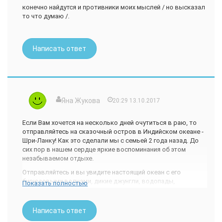
конечно найдутся и противники моих мыслей / но высказал
то что думаю /.
Написать ответ
Яна Жукова
20:29 13.10.2017
Если Вам хочется на несколько дней очутиться в раю, то
отправляйтесь на сказочный остров в Индийском океане -
Шри-Ланку! Как это сделали мы с семьей 2 года назад. До
сих пор в нашем сердце яркие воспоминания об этом
незабываемом отдыхе.
Отправляйтесь и вы увидите настоящий океан с его
бирюзовыми волнами, дикие джунгли, водопады,
Показать полностью
национальные парки и заповедники, мангровые леса и
необыкновенные исторические памятники! Ну и, конечно,
же, чайные плантации, ведь это Цейлон! Первым делом
Написать ответ
исследуйте необыкновенное побережье острова от юга до