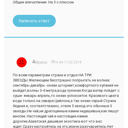
Общее впечатление:
На 3 с плюсом
Написать ответ
Ирина
16:44 17.02.2018
По всем параметрам страна и отдых НА ТРИ
ЗВЕЗДЫ Желающим бесстрашно попрыгать на волнах:
сентябрь-декабрь -океан штормит,комфортного купания не
выйдет,волны 3-4 метра,вода грязная.Когда ветер пойдет с
суши- январь-апрель,то океан успокоится. Красивого цвета
вода только на севере Цейлона,а так океан серый.Страна
бедная и, соответственно, отели 5 звезд-это обычные 3
звезды.Ни чай,ни драгоценные камни недешевые,как пишут
многие. Настоящий чай и настоящие камни
дорогие.Азиатская дешевая экзотика-вот что вас
ждет.Сразу настройтесь на это,иначе разочаруетесь.Нет