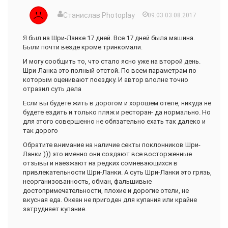
Станислав Photoplay
09:03 03.08.2017
Я был на Шри-Ланке 17 дней. Все 17 дней была машина.
Были почти везде кроме тринкомали.
И могу сообщить то, что стало ясно уже на второй день.
Шри-Ланка это полный отстой. По всем параметрам по
которым оценивают поездку. И автор вполне точно
отразил суть дела
Если вы будете жить в дорогом и хорошем отеле, никуда не
будете ездить и только пляж и ресторан- да нормально. Но
для этого совершенно не обязательно ехать так далеко и
так дорого
Обратите внимание на наличие секты поклонников Шри-
Ланки ))) это именно они создают все восторженные
отзывы и наезжают на редких сомневающихся в
привлекательности Шри-Ланки. А суть Шри-Ланки это грязь,
неорганизованность, обман, фальшивые
достопримечательности, плохие и дорогие отели, не
вкусная еда. Океан не пригоден для купания или крайне
затрудняет купание.