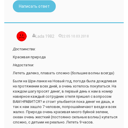
Написать ответ
Lada 1982
22:05 10.03.2018
Достоинства:
Красивая природа
Недостатки:
Лететь далеко, плавать сложно (большие волны всегда)
Были на Шри-ланке на Новый год, погода была дождливая
на протяжении всех дней, а очень хотелось покупаться. На
каждом шагу просят денег, в первый день к нам в номер
наверное каждый сотрудник отеля пришел с вопросом
ВАМ НРАВИТСЯ? и стоит улыбается пока денег не дашь, и
так к нам зашло 7 человек, попрошайничают везде и всех
жалко. Природа очень красивая много буйной зелени,
океан очень жесткий (постоянно сильные волны) купаться
сложно, с детьми не реально. Лететь 9 часов.