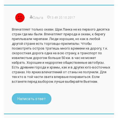
этом они еще сексуально озабочены. Если убрать
неприятные моменты и негатив, то могу сказать, что
остров Цейлон очень зеленый, повсюду джунгли. Особо
выдающихся мест не слишком много, стоит посетить гору
Ольга
13:49 20.10.2017
Сигирия, фото прилагаю, сад специй, королевский
ботанический сад, фабрику чая, плантации, храмы, места
добычи драгоценных камней. В Коломбо есть зоопарк.
Впечатляет только океан. Шри Ланка не из первого десятка
Можно покататься на слонах, посетить шоу с их участием,
стран где мы были. Впечатляет природа и океан, к берегу
есть слоновья ферма Пинавелла. Много обезьян, даже
приплывали черепахи. Люди хорошие, но как в любой
слишком кое-где. В Индийском океане сильные волны,
другой стране есть торговцы-прилипалы. Чтобы
будьте осторожны. Про отдых в Шри-ланке отзывы
посмотреть остров тратишь много времени на дорогу, т.к.
немногочисленны - он не пользуется спросом у туристов.
скоростная дорога одна на всю страну, а транспорт по
Если вам по душе индийская культура, то тогда - возможно,
извилистым дорогом больше 50 км. в час не может
и на Цейлоне вам приглянется. Но если есть с чем
набрать. Хорошие и недорогие общественные автобусы.
сравнивать, то в странах Европы отдыхать несравнимо
Есть древние города и храмы, как и в других юго-восточных
приятнее.
странах. Но ярких впечатлений от станы не получили. Для
тех кто в той части света впервые понравиться. Если
встанете перед выбором лучше выбирайте Вьетнам.
Написать ответ