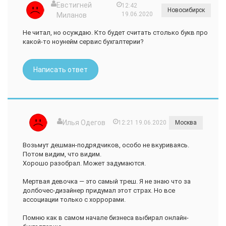
Евстигней
12:42
Новосибирск
19.06.2020
Миланов
Не читал, но осуждаю. Кто будет считать столько букв про
какой-то ноунейм сервис бухгалтерии?
Написать ответ
Илья Одегов
12:21 19.06.2020
Москва
Возьмут дешман-подрядчиков, особо не вкуриваясь.
Потом видим, что видим.
Хорошо разобрал. Может задумаются.
Мертвая девочка — это самый треш. Я не знаю что за
долбочес-дизайнер придумал этот страх. Но все
ассоциации только с хоррорами.
Помню как в самом начале бизнеса выбирал онлайн-