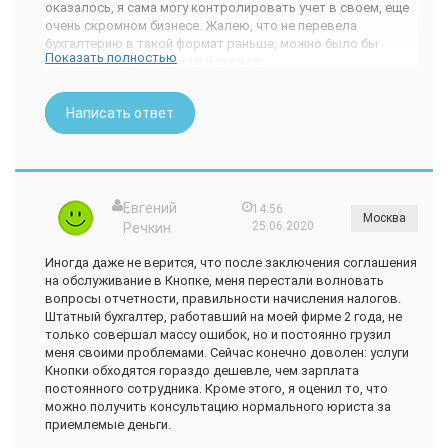
оказалось, я сама могу контролировать учет в своем, еще
очень скромном бизнесе. Жалею, что не перевела
бухгалтерию в такой формат раньше, можно было бы
Показать полностью
сэкономить кучу средств и нервов.
Особенно хочу похвалить юристов, помогли с
оформлением запутанных договоров. Специально узнавала
Написать ответ
по цене, осталась в плюсе. А уж то что не надо самой это
делать… Еще большой плюс, что приложение работает и на
телефоне, и на ноуте. В телефон за день подгружаю сканы
документов, программа сама все вносит по контрагентам.
При этом я сама могу формировать свою первичку: в
основном это счета и акты выполненных работ. Для
Евгений
14:56
Москва
небольшого бизнеса или индивидуального
25.06.2020
Речкин
предпринимателя такой формат работы — просто находка.
Да и просто отсутствие необходимости таскаться по
Иногда даже не верится, что после заключения соглашения
инстанциям, экономит силы и время, которые можно
на обслуживание в Кнопке, меня перестали волновать
потратить более эффективно, чем разбираться с
вопросы отчетности, правильности начисления налогов.
бухгалтерией и отчетами. Особенно мне нравится вкладка
Штатный бухгалтер, работавший на моей фирме 2 года, не
Деньги на которой видно приход/расход в реальном
только совершал массу ошибок, но и постоянно грузил
времени. С помощью этой простой аналитики определила,
меня своими проблемами. Сейчас конечно доволен: услуги
куда незаметно сливаются средства, и сократила расходы.
Кнопки обходятся гораздо дешевле, чем зарплата
Общие ощущения от сервиса, как будто ты работаешь с
постоянного сотрудника. Кроме этого, я оценил то, что
командой молодых энергичных ребят. Однозначно буду
можно получить консультацию нормального юриста за
продолжать пользоваться.
приемлемые деньги.