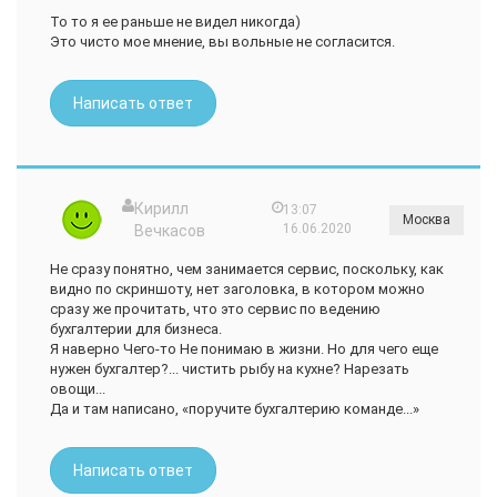
То то я ее раньше не видел никогда)
Это чисто мое мнение, вы вольные не согласится.
Написать ответ
Кирилл
13:07
Москва
16.06.2020
Вечкасов
Не сразу понятно, чем занимается сервис, поскольку, как
видно по скриншоту, нет заголовка, в котором можно
сразу же прочитать, что это сервис по ведению
бухгалтерии для бизнеса.
Я наверно Чего-то Не понимаю в жизни. Но для чего еще
нужен бухгалтер?... чистить рыбу на кухне? Нарезать
овощи...
Да и там написано, «поручите бухгалтерию команде...»
Написать ответ