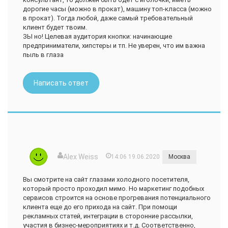
терпеть.
дорогие часы (можно в прокат), машину топ-класса (можно
Что бы спасло ситуацию и почему бы я не стал писать.
в прокат). Тогда любой, даже самый требовательный
негативный отзыв (о чем их просил):
клиент будет твоим.
+ грамотно и быстро провести еще раз аудит моих двух
ЗЫ но! Целевая аудитория кнопки: начинающие
компаний, корректно и быстро закрыть второй квартал и
предприниматели, хипстеры и тп. Не уверен, что им важна
передать мне базы без этого безумия, что сейчас
пыль в глаза
происходит.
+ не брать деньги за 10 дней июля, в течение которых они
закрывают 2 квартал.
Вот эти 2 момента позволили бы сказать, что они
Написать ответ
нормально отработали и корректно сдали дела.
Апдейт. Только что 23 июня 2020 г. Кнопка закрыла доступ
к своему сервису для меня и моего сотрудника. При этом
июнь оплачен (!) и они выпросили деньги за 10 дней июля.
На мой вопрос отвечают, что раз вы уходите, то вам не
нужен доступ к сервису. WTF?????!!! Как они собираются
закрывать июнь и 2 квартал?????
Alex Weiss
14:06 19.06.2020
Москва
Вы смотрите на сайт глазами холодного посетителя,
который просто проходил мимо. Но маркетинг подобных
сервисов строится на основе прогревания потенциального
клиента еще до его прихода на сайт. При помощи
рекламных статей, интеграции в сторонние рассылки,
участия в бизнес-мероприятиях и т.д. Соответственно,