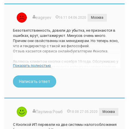
eageyev
16:11 04.06.2020
Москва
Безответственность, довели до убытка, не признаются в
ошибках, врут, шантажируют. Минусов очень много.
Причем они свойственны как менеджерам. Но теперь ясно,
что и гендиректор с такой же философией.
Отзыв касается сервиса онлайнбухгалтерии #кнопка.
Являюсь клиентом кнопки с ноября 19 года. Обслуживаю у
Показать полностью
них три компании. Сюда просто изложу последовательно
проблемы, созданные кнопкой и предложенные решения
проблем. А так же свою субъективную оценку.
Написать ответ
Но сначала расскажу обязанности кнопки, за которые я
платил деньги:
1. Формирование и подача отчетности;
2. Расчет налогов, что вытекает из п.1;
3. Ведение кадрового учета;
Паулина Ромб
18:08 27.05.2020
Москва
4. Подготовка платежек а ФНС для оплаты налогов.
5. Иные задачи бухгалтерии.
С Кнопкой ИП перевели на две системы налогообложения
Теперь история: