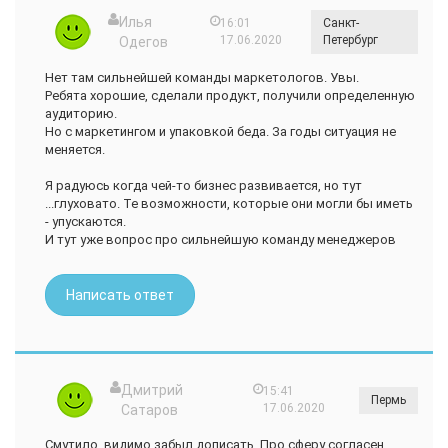
Илья
16:01
Санкт-
17.06.2020
Петербург
Одегов
Нет там сильнейшей команды маркетологов. Увы.
Ребята хорошие, сделали продукт, получили определенную
аудиторию.
Но с маркетингом и упаковкой беда. За годы ситуация не
меняется.
Я радуюсь когда чей-то бизнес развивается, но тут
...глуховато. Те возможности, которые они могли бы иметь
- упускаются.
И тут уже вопрос про сильнейшую команду менеджеров
Написать ответ
Дмитрий
15:41
Пермь
17.06.2020
Сатаров
Смутило, видимо забыл дописать. Про сферу согласен.