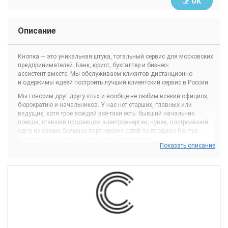
ОК
Описание
Кнопка — это уникальная штука, тотальный сервис для московских
предпринимателей. Банк, юрист, бухгалтер и бизнес-
ассистент вместе. Мы обслуживаем клиентов дистанционно
и одержимы идеей построить лучший клиентский сервис в России.
Мы говорим друг другу «ты» и вообще не любим всякий официоз,
бюрократию и начальников. У нас нет старших, главных или
ведущих, хотя трое вождей всё-таки есть: бывший начальник
поезда, ставший продавцом электроэнергии; чувак, построивший
одну из самых больших партнерских сетей по продаже Контур-
Экстерна и сисадмин, руководивший интернет-
Показать описание
бухгалтерией «Эльба».
Говорят, в стартапах нужно очень много работать. И это правда :)
А ещё здесь тебе придётся постоянно расти, учиться таким штукам,
о которых в прошлой жизни ты даже не подозревал. И это
невероятно бодрит, потому что никогда не бывает скучно и не жмёт
потолок. Мы гоняем по офису на самокатах, занимаемся йогой,
учим английский и едим колбасу по пятницам. Потому что
мы верим — только счастливая команда сможет сделать
счастливыми клиентов.