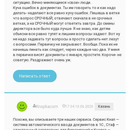
ситуацию. Вечно меняющиеся «свои» люди.
Куча ошибок в документах. Ты им говорить то и как надо
делать- наделают все равно кучу ошибок. Пишешь в ветке
что вопрос СРОЧНЫЙ, отвечают сначала в не срочных
ветках, а на СРОЧНЫЙ могут ответить завтра. До смены
директора все было куда лучше. Я не знаю, как детям
объясни-все равно тупят и лишние вопросы задают. Вот ну
не надо задавать тут вопросы а просто сделать-нет лезут
с вопросами. Первичку не закрывают. Вообще. Пока их не
начнешь пинать как следует, через каждые час-два. У меня
в первичке висят документы с января, простите. Короче- не
советую. Раздражают очень уж.
Написать ответ
Knopkacom
17:04 10.06.2020
Казань
Похоже, вы описываете три наших сервиса. Сервис Кнап —
система автоматического ввода документов в 1С , Стаф —
электронный зарплатник для бухкомпаний и Кнопка —