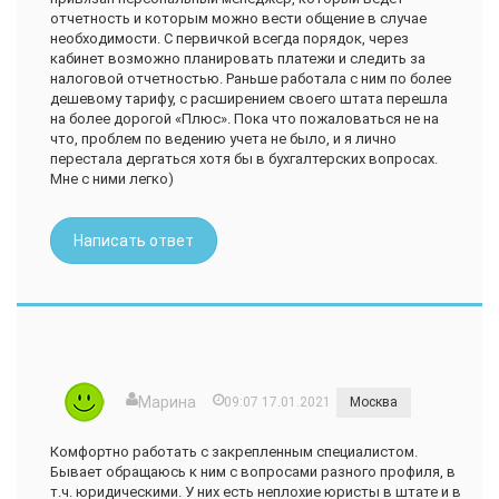
отчетность и которым можно вести общение в случае
необходимости. С первичкой всегда порядок, через
кабинет возможно планировать платежи и следить за
налоговой отчетностью. Раньше работала с ним по более
дешевому тарифу, с расширением своего штата перешла
на более дорогой «Плюс». Пока что пожаловаться не на
что, проблем по ведению учета не было, и я лично
перестала дергаться хотя бы в бухгалтерских вопросах.
Мне с ними легко)
Написать ответ
Марина
09:07 17.01.2021
Москва
Комфортно работать с закрепленным специалистом.
Бывает обращаюсь к ним с вопросами разного профиля, в
т.ч. юридическими. У них есть неплохие юристы в штате и в