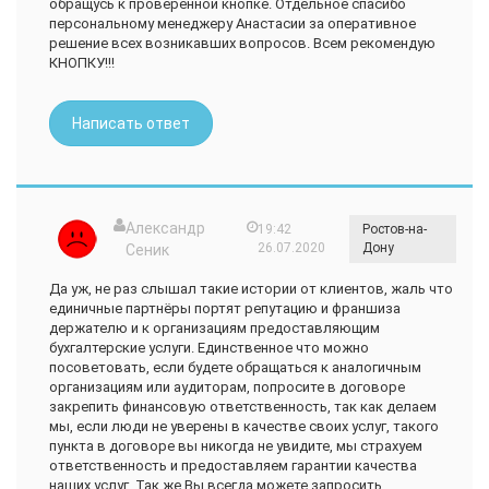
обращусь к проверенной кнопке. Отдельное спасибо
персональному менеджеру Анастасии за оперативное
решение всех возникавших вопросов. Всем рекомендую
КНОПКУ!!!
Написать ответ
Александр
19:42
Ростов-на-
26.07.2020
Дону
Сеник
Да уж, не раз слышал такие истории от клиентов, жаль что
единичные партнёры портят репутацию и франшиза
держателю и к организациям предоставляющим
бухгалтерские услуги. Единственное что можно
посоветовать, если будете обращаться к аналогичным
организациям или аудиторам, попросите в договоре
закрепить финансовую ответственность, так как делаем
мы, если люди не уверены в качестве своих услуг, такого
пункта в договоре вы никогда не увидите, мы страхуем
ответственность и предоставляем гарантии качества
наших услуг. Так же Вы всегда можете запросить