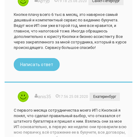
Артур
19:18 25.08.2020
Санкт-Петербург
Кнопке плачу всего 6 тыс в месяц, это наверное самый
дешевый и компетентный сервис по ведению бухучета.
Ведут мое ИП они уже второй год, мне все нравится, и
главное, что налоговой тоже. Иногда обращаюсь
дополнительно к юристу Кнопки и бизнес-ассистенту. Все
через закрепленного за мной сотрудника, который в курсе
происходящего. Сервису большое спасибо!
Написать ответ
anis35
17:56 25.08.2020
Екатеринбург
С первого месяца сотрудничества моего ИП с Кнопкой я
понял, что сделал правильный выбор, что отказался от
штатного бухгалтера и пришел к ним. Взялись они за мое
ИП основательно, в первую же неделю они проверили всю
мою первичку, всё отражение ее в бухучете, все договоры,