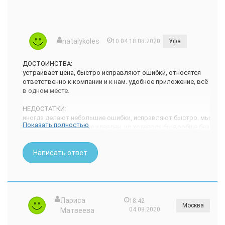
natalykoles
10:04 18.08.2020
Уфа
ДОСТОИНСТВА:
устраивает цена, быстро исправляют ошибки, относятся
ответственно к компании и к нам. удобное приложение, всё
в одном месте.
НЕДОСТАТКИ:
иногда делают небольшие ошибки, исправляют быстро. мы
Показать полностью
понимаем что никто не идеален, но хотелось бы вообще без
ошибок!
кнопку нашла случайно, попалась их реклама в ленте
Написать ответ
инсты. Искала до этого бухгалтер, бухгалтерская фирма, и
тд в интернете.
заинтересовала цена и их ответственность за
обслуживание и ошибки.
У нас с мужем небольшой бизнес, интернет магазин
Лариса
18:42
Москва
одежды, при этом он- ип, а я сотрудник. Муж учился на
04.08.2020
Матвеева
электрика, а я вообще на дизайнера, никакого опыта в