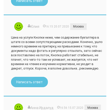
Написать ответ
только Кнопка. Понравилось то, что можно привлекать
юриста. Кстати, спецы, работающие в Кнопке, подсказали
ряд удачных ходов, позволяющих законно увеличить
доход.
Еще в начале весны пережили налоговую проверку. Она не
нашла ошибок (кроме мелких, незначительных огрехов).
Юлия
16:15 20.07.2020
Москва
Персональный менеджер, ответственный за нашу
организацию и владеющий всеми нюансами нашего
бизнеса, вовремя выходил на связь, давал пояснения по
Цена на услуги Кнопки ниже, чем содержание бухгалтера в
некоторым спорным вопросам. Проверяющие согласились
штате со всеми сопутствующими расходами. Конечно, ушло
с доводами специалистов, штрафы не начислили.
немного времени на притирку, на привыкание к тому, что
К достоинствам работы с сервисом также отношу порядок
документы надо фотать и регулярно отсылать, зато сейчас
работы с первичкой, возможность отслеживать и
все поставлено на поток, Кнопка работает стабильно, не
планировать платежи, пользоваться юридическими
плачет, что чего-то там не успевает, не жалуется, что нет
консультациями.
времени на чтение и изучение нормативки, не уходит в
Итог: Кнопка — удобный сервис для занятых
декрет, отпуск. Короче, я вполне довольна…рекомендую.
предпринимателей, не желающих вникать в проблемы
ведения бухучета. Мне он развязал руки, позволил разумно
распоряжаться временем, экономить средства.
Написать ответ
Анна Ирдалуд
16:56 15.07.2020
Москва