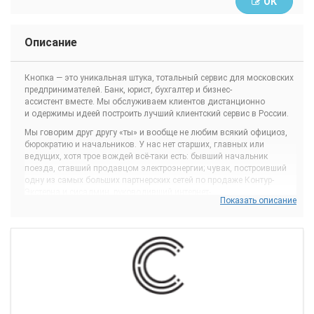
ОК
Описание
Кнопка — это уникальная штука, тотальный сервис для московских
предпринимателей. Банк, юрист, бухгалтер и бизнес-
ассистент вместе. Мы обслуживаем клиентов дистанционно
и одержимы идеей построить лучший клиентский сервис в России.
Мы говорим друг другу «ты» и вообще не любим всякий официоз,
бюрократию и начальников. У нас нет старших, главных или
ведущих, хотя трое вождей всё-таки есть: бывший начальник
поезда, ставший продавцом электроэнергии; чувак, построивший
одну из самых больших партнерских сетей по продаже Контур-
Экстерна и сисадмин, руководивший интернет-
Показать описание
бухгалтерией «Эльба».
Говорят, в стартапах нужно очень много работать. И это правда :)
А ещё здесь тебе придётся постоянно расти, учиться таким штукам,
о которых в прошлой жизни ты даже не подозревал. И это
невероятно бодрит, потому что никогда не бывает скучно и не жмёт
потолок. Мы гоняем по офису на самокатах, занимаемся йогой,
учим английский и едим колбасу по пятницам. Потому что
мы верим — только счастливая команда сможет сделать
счастливыми клиентов.