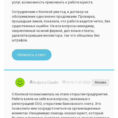
услуг, возможность привлекать к работе юриста.
Сотрудничаем с Кнопкой уже год, и договор на
обслуживание однозначно продлеваем. Проверка,
прошедшая зимой, показала, что работа ведется четко, без
существенных ошибок. На все вопросы менеджер,
закрепленный за моей фирмой, дал ясные ответы,
удовлетворившие инспектора, так что обошлись без
штрафов.
Написать ответ
Анфиса Смайл
13:16 11.07.2020
Москва
С Кнопкой познакомилась на этапе открытия предприятия.
Ребята взяли на себя все вопросы, связанные с
регистрацией ООО, открытием банковского счета. Это
позволило мне сосредоточиться на организационных
моментах. Неоценимую помощь оказал юрист, который
быстро и грамотно составил договора на аренду торговых