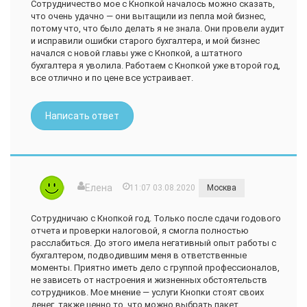
бизнесе не было. Муж как страовер хотел все делать
Сотрудничество мое с Кнопкой началось можно сказать,
самостоятельно. Как-то сами сдавали отчёты, но
что очень удачно — они вытащили из пепла мой бизнес,
допускали ошибки и честно устали. Начали искать в
потому что, что было делать я не знала. Они провели аудит
интернете. Нас проконсультировали по телефону, приятный
и исправили ошибки старого бухгалтера, и мой бизнес
продавец - Рената. Зарегистрировались в приложении.
начался с новой главы уже с Кнопкой, а штатного
Очень удобно пользоваться, отвечают понятно, не на
бухгалтера я уволила. Работаем с Кнопкой уже второй год,
бухгалтерском языке.
все отлично и по цене все устраивает.
Ошибки за 1,5 года были небольшие, никогда не приносили
убытков, быстро исправляли. Я в целом спокойно
Написать ответ
реагирую на такое, особенно когда ответственно подходят.
Чувствуется, что им не всё равно.
Недавно появились закрепленные за нашей компанией
сотрудники, ошибок стало меньше, платёжки вовремя
готовят и знают нюансы компании, иногда лучше нас :)
Елена
11:07 03.08.2020
Москва
Сотрудничаю с Кнопкой год. Только после сдачи годового
отчета и проверки налоговой, я смогла полностью
расслабиться. До этого имела негативный опыт работы с
бухгалтером, подводившим меня в ответственные
моменты. Приятно иметь дело с группой профессионалов,
не зависеть от настроения и жизненных обстоятельств
сотрудников. Мое мнение — услуги Кнопки стоят своих
денег, также ценно то, что можно выбрать пакет,