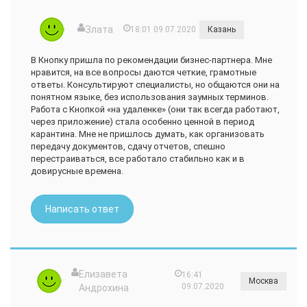
Злата
18:01 09.07.2020
Казань
В Кнопку пришла по рекомендации бизнес-партнера. Мне
нравится, на все вопросы даются четкие, грамотные
ответы. Консультируют специалисты, но общаются они на
понятном языке, без использования заумных терминов.
Работа с Кнопкой «на удаленке» (они так всегда работают,
через приложение) стала особенно ценной в период
карантина. Мне не пришлось думать, как организовать
передачу документов, сдачу отчетов, спешно
перестраиваться, все работало стабильно как и в
довирусные времена.
Написать ответ
Елизавета
16:41
Москва
09.07.2020
Андрохина