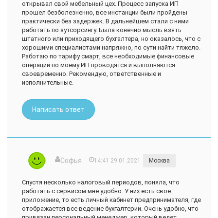
открывал свой мебельный цех. Процесс запуска ИП
прошел безболезненно, все инстанции были пройдены
практически без задержек. В дальнейшем стали с ними
работать по аутсорсингу. Была конечно мысль взять
штатного или приходящего бухгалтера, но оказалось, что с
хорошими специалистами напряжно, по сути найти тяжело.
Работаю по тарифу смарт, все необходимые финансовые
операции по моему ИП проводятся и выполняются
своевременно. Рекомендую, ответственные и
исполнительные.
Написать ответ
Софья
14:41 29.01.2021
Москва
Спустя несколько налоговый периодов, поняла, что
работать с сервисом мне удобно. У них есть свое
приложение, то есть личный кабинет предпринимателя, где
отображается все ведение бухгалтерии. Очень удобно, что
привязан персональный менеджер, который ведет