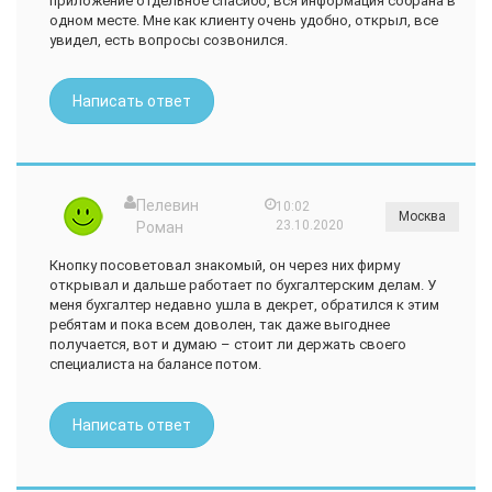
приложение отдельное спасибо, вся информация собрана в
одном месте. Мне как клиенту очень удобно, открыл, все
увидел, есть вопросы созвонился.
Написать ответ
Пелевин
10:02
Москва
23.10.2020
Роман
Кнопку посоветовал знакомый, он через них фирму
открывал и дальше работает по бухгалтерским делам. У
меня бухгалтер недавно ушла в декрет, обратился к этим
ребятам и пока всем доволен, так даже выгоднее
получается, вот и думаю – стоит ли держать своего
специалиста на балансе потом.
Написать ответ