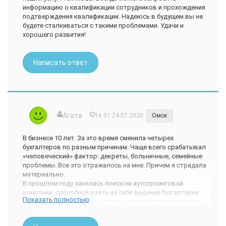
информацию о квалификации сотрудников и прохождения
подтверждения квалификации. Надеюсь в будущем вы не
будете сталкиваться с такими проблемами. Удачи и
хорошего развития!
Написать ответ
Агата
16:01 24.07.2020
Омск
В бизнесе 10 лет. За это время сменила четырех
бухгалтеров по разным причинам. Чаще всего срабатывал
«человеческий» фактор: декреты, больничные, семейные
проблемы. Все это отражалось на мне. Причем я страдала
материально.
В прошлом году занялась поиском аутсорсинговой
компании, способной взять на себя ведение бухгалтерии:
Показать полностью
начислять зарплату, отчислять налоги, готовить отчеты,
разруливать проблемы с налоговой. Опытным путем
пришла к заключению, что меня полностью устраивает