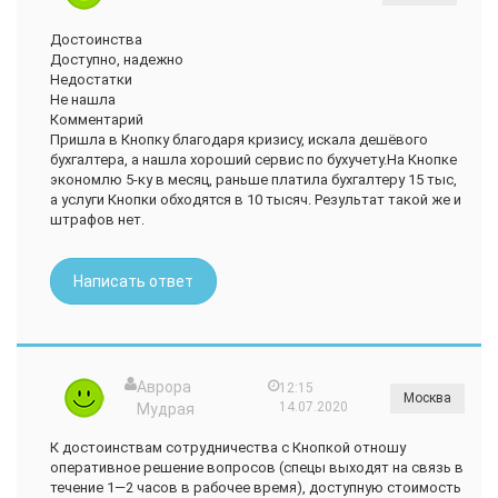
Достоинства
Доступно, надежно
Недостатки
Не нашла
Комментарий
Пришла в Кнопку благодаря кризису, искала дешёвого
бухгалтера, а нашла хороший сервис по бухучету.На Кнопке
экономлю 5-ку в месяц, раньше платила бухгалтеру 15 тыс,
а услуги Кнопки обходятся в 10 тысяч. Результат такой же и
штрафов нет.
Написать ответ
Аврора
12:15
Москва
14.07.2020
Мудрая
К достоинствам сотрудничества с Кнопкой отношу
оперативное решение вопросов (спецы выходят на связь в
течение 1—2 часов в рабочее время), доступную стоимость