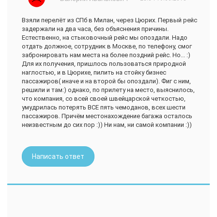
Взяли перелёт из СПб в Милан, через Цюрих. Первый рейс
задержали на два часа, без объяснения причины.
Естественно, на стыковочный рейс мы опоздали. Надо
отдать должное, сотрудник в Москве, по телефону, смог
забронировать нам места на более поздний рейс. Но... :)
Для их получения, пришлось пользоваться природной
наглостью, и в Цюрихе, пилить на стойку бизнес
пассажиров( иначе и на второй бы опоздали). Фиг с ним,
решили и там:) однако, по прилету на место, выяснилось,
что компания, со всей своей швейцарской четкостью,
умудрилась потерять ВСЕ пять чемоданов, всех шести
пассажиров. Причём местонахождение багажа осталось
неизвестным до сих пор :)) Ни нам, ни самой компании :))
Написать ответ