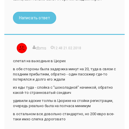
Написать ответ
dbms
12:48 21.02.2018
слетал на выходные в Цюрих
в обе стороны была задержка минут на 20, туда в связи с
поздним прибытием, обратно - один пассажир где-то
потерялся и долго его ждали
из еды туда - слойка с "шоколадной" начинкой, обратно
какой-то странноватый сэндвич
удивили адские толпы в Цюрихе на стойки регистрации,
очередь реально была на полчаса минимум
в остальном все довольно стандартно, но 200 евро все-
таки имхо слегка дороговато