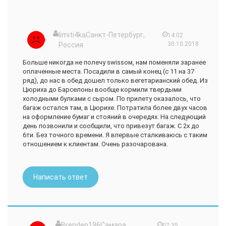
ветхости, внешней изношенности , различных шумов и
бряканья , ощущаешь почему то, что что-то в пути должно
отвалится и можем не доехать, думаю именно этот факт у
большинства людей и вызывает как и у меня аэро-фобию !
limiti4kaСанкт-Петербург,
14:02
Теперь про швейцарское качество и перелёт. Самые
30.10.2018
Россия
наилучшие впечатления !
Взлёты и посадки плавные и практически не ощутимы !
Больше никогда не полечу swissом, нам поменяли заранее
тишина в салоне и отсутствие посторонних технических
оплаченные места. Посадили в самый конец (с 11 на 37
шумов ,мониторы которые на протяжение всего пути
ряд), до нас в обед дошел только вегетарианский обед. Из
информируют о расстоянии, скорости, высоты , времени и
Цюриха до Барселоны вообще кормили твердыми
инетрактивной картой текущего маршрута. На борту
холодными булками с сыром. По прилету оказалось, что
замечательный сервис, питание и напитки на любой вкус
багаж остался там, в Цюрихе. Потратила более двух часов
включая алкогольные. Ненавижу перелёты и теперь точно
на оформление бумаг и стояний в очередях. На следующий
знаю с чем это было связанно . И наверное такой
день позвонили и сообщили, что привезут багаж. С 2х до
положительный отзыв от человека который панически
6ти. Без точного времени. Я впервые сталкиваюсь с таким
боялся летать, это лучшая оценка ! Всем удачных
отношением к клиентам. Очень разочарована.
путешествий !!!
Написать ответ
Brenden196Самара,
07:35