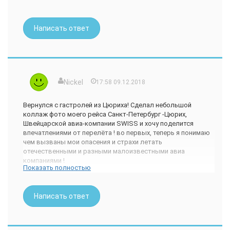
Написать ответ
Nickel
17:58 09.12.2018
Вернулся с гастролей из Цюриха! Сделал небольшой
коллаж фото моего рейса Санкт-Петербург -Цюрих,
Швейцарской авиа-компании SWISS и хочу поделится
впечатлениями от перелёта ! во первых, теперь я понимаю
чем вызваны мои опасения и страхи летать
отечественными и разными малоизвестными авиа
компаниями !
Показать полностью
Как говорится всё познаётся в сравнении и мне выпала
возможность сравнить. Так вот это сравнение можно
сопоставить с поездкой на отечественном автопроме
Написать ответ
выпуска годов 80-90х и современном комфортном
представительского класса седане. До точки следования
доезжает и тот и другой но только в первом случае из за