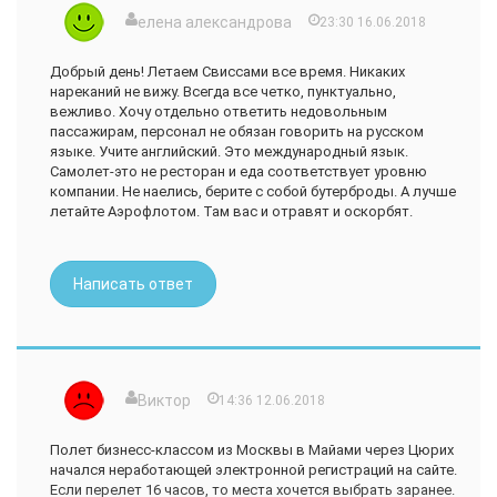
елена александрова
23:30 16.06.2018
Добрый день! Летаем Свиссами все время. Никаких
нареканий не вижу. Всегда все четко, пунктуально,
вежливо. Хочу отдельно ответить недовольным
пассажирам, персонал не обязан говорить на русском
языке. Учите английский. Это международный язык.
Самолет-это не ресторан и еда соответствует уровню
компании. Не наелись, берите с собой бутерброды. А лучше
летайте Аэрофлотом. Там вас и отравят и оскорбят.
Написать ответ
Виктор
14:36 12.06.2018
Полет бизнесс-классом из Москвы в Майами через Цюрих
начался неработающей электронной регистраций на сайте.
Если перелет 16 часов, то места хочется выбрать заранее.