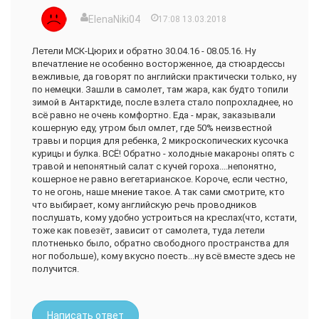
ElenaNiki04
17:08 13.03.2018
Летели МСК-Цюрих и обратно 30.04.16 - 08.05.16. Ну
впечатление не особенно восторженное, да стюардессы
вежливые, да говорят по английски практически только, ну
по немецки. Зашли в самолет, там жара, как будто топили
зимой в Антарктиде, после взлета стало попрохладнее, но
всё равно не очень комфортно. Еда - мрак, заказывали
кошерную еду, утром был омлет, где 50% неизвестной
травы и порция для ребенка, 2 микроскопических кусочка
курицы и булка. ВСЁ! Обратно - холодные макароны опять с
травой и непонятный салат с кучей гороха....непонятно,
кошерное не равно вегетарианское. Короче, если честно,
то не огонь, наше мнение такое. А так сами смотрите, кто
что выбирает, кому английскую речь проводников
послушать, кому удобно устроиться на креслах(что, кстати,
тоже как повезёт, зависит от самолета, туда летели
плотненько было, обратно свободного пространства для
ног побольше), кому вкусно поесть...ну всё вместе здесь не
получится.
Написать ответ