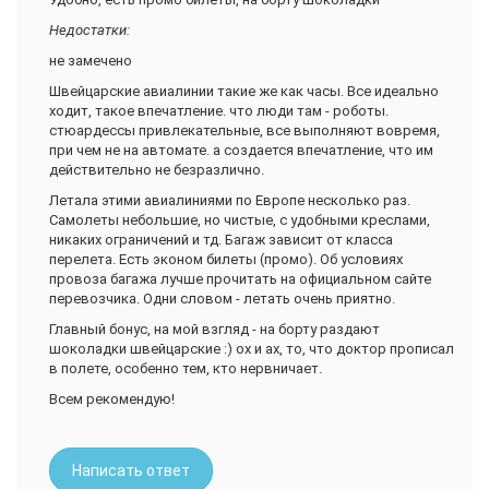
И самое главное, на мой взгляд, здесь самое большое
расстояние между креслами в эконом-классе.
Недостатки:
Борт-проводники не молоды, но очень милы и вежливы. Я
не замечено
чувствовала себя в надежных руках и с удовольствием
Швейцарские авиалинии такие же как часы. Все идеально
выберу эту а/к в дальнейшем!
ходит, такое впечатление. что люди там - роботы.
стюардессы привлекательные, все выполняют вовремя,
при чем не на автомате. а создается впечатление, что им
действительно не безразлично.
Летала этими авиалиниями по Европе несколько раз.
Самолеты небольшие, но чистые, с удобными креслами,
никаких ограничений и тд. Багаж зависит от класса
перелета. Есть эконом билеты (промо). Об условиях
провоза багажа лучше прочитать на официальном сайте
перевозчика. Одни словом - летать очень приятно.
Главный бонус, на мой взгляд - на борту раздают
шоколадки швейцарские :) ох и ах, то, что доктор прописал
в полете, особенно тем, кто нервничает.
Всем рекомендую!
Написать ответ