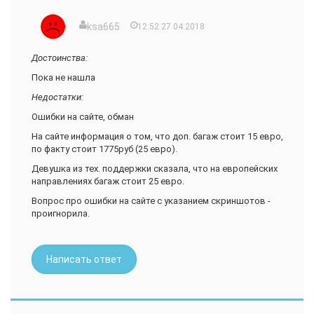
жалобу. Хотя она и была официально зарегистрирована и
на всякий случай неоднократно продублирована.
ksa665
12:52 27.04.2018
Представители авиакомпании не отвечают на письма, не
выходят на связь по телефону, не отвечают на запросы,
Достоинства:
оставленные на сайте. Осталось обратиться в суд...
Пока не нашла
Недостатки:
Ошибки на сайте, обман
На сайте информация о том, что доп. багаж стоит 15 евро,
по факту стоит 1775руб (25 евро).
Девушка из тех. поддержки сказала, что на европейских
направлениях багаж стоит 25 евро.
Вопрос про ошибки на сайте с указанием скриншотов -
проигнорила.
Написать ответ