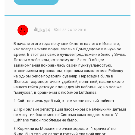
Lika14
08:55 24.02.2018
В начале этого года покупали билеты на лето в Испанию,
как всегда искали подешевле из Домодедово и в нужное
время. В этот раз самое лучшее предложение было у Swiss.
Летели с ребенком, которому нет 2 лет. В общем
авиакомпания понравилась своей пунктуальностью,
отзывчивым персоналом, хорошими самолетами. Ребенку
на одном рейсе подарили сувенир. Пересадка была в
Женеве - аэропорт очень удобный, понятный, нашли около
нашего гейта детскую площадку. Из небольших, но все же
"минусов", в сравнении с любимой Lufthansa:
1. Сайт не очень удобный, в том числе личный кабинет.
2. При онлайн регистрации пассажиры с маленькими детьми
не могут выбрать место! Система сама выдает место. У
Lufthans такой проблемы не было.
3. Кормили из Москвы не очень хорошо - "горячего" не
было, был только салат и горячий сладкий пирог.