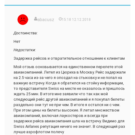
abacusz
15:18 12.12.2018
Достоинства:
Нет
Недостатки:
Задержка рейсов и отвратительное отношение к клиентам
Мой отзыв основывается на единственном перелете этой
авиакомпанией. Летел из Цюриха в Москву. Рейс задержали
на 2.5 часа из-за чего я опоздал на стыковку и не попал на
важную встречу. Когда я обратился на стойку информации,
то представителя Swiss на месте не оказалось и пришлось
ждать 25 мин. В итоге мне заявили что так как мой
следующий рейс другой авиакомпанией и я покупал билеты
раздельно они тут не при чем. В итоге я остался ни с чем.
При этом цены на билеты высокие. Я летал множеством
авиакомпаний, включая лаукостеров и всегда при
задержке рейса авиакомпания шла на встречу. Видимо для
Swiss Airlanes репутация ничего не значит. В следующий раз
лучше аэрофлотом полечу