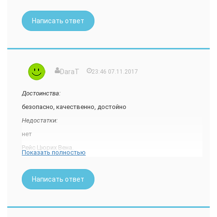
Написать ответ
DaraT
23:46 07.11.2017
Достоинства:
безопасно, качественно, достойно
Недостатки:
нет
Рейс Цюрих Вена.
Показать полностью
Именно после него ты почувствуешь разницу, где Европа, а
где уже нет. Ведь когда ты готовишься лететь в Киев на
допотопном Бомбардье, когда стоишь в зоне отлета Вены,
Написать ответ
похожей на холл сельского клуба где-то в деревне, с
дьюти-фри в виде одной тумбочки, ты понимаешь, что зона
шенгена кончилась, а с ней и сказка тоже.