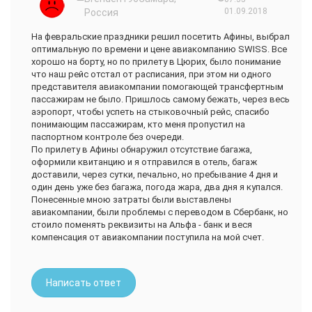
01.09.2018
Россия
На февральские праздники решил посетить Афины, выбрал
оптимальную по времени и цене авиакомпанию SWISS. Все
хорошо на борту, но по прилету в Цюрих, было понимание
что наш рейс отстал от расписания, при этом ни одного
представителя авиакомпании помогающей трансфертным
пассажирам не было. Пришлось самому бежать, через весь
аэропорт, чтобы успеть на стыковочный рейс, спасибо
понимающим пассажирам, кто меня пропустил на
паспортном контроле без очереди.
По прилету в Афины обнаружил отсутствие багажа,
оформили квитанцию и я отправился в отель, багаж
доставили, через сутки, печально, но пребывание 4 дня и
один день уже без багажа, погода жара, два дня я купался.
Понесенные мною затраты были выставлены
авиакомпании, были проблемы с переводом в Сбербанк, но
стоило поменять реквизиты на Альфа - банк и веся
компенсация от авиакомпании поступила на мой счет.
Написать ответ