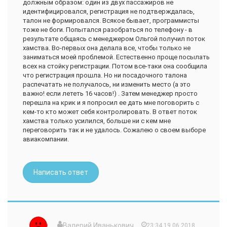
должным образом: один из двух пассажиров не
высокий, и всегда упирается коленями - а тут не так,
идентифицировался, регистрация не подтверждалась,
наоборот очень удобно, "вмещается".
талон не формировался. Всякое бывает, программисты
тоже не боги. Попытался разобраться по телефону - в
Очень нравится эта авиакомпания, советуем всем друзьям,
результате общаясь с менеджером Ольгой получил поток
так как цена полностью соответствует качеству.
хамства. Во-первых она делала все, чтобы только не
заниматься моей проблемой. Естественно проще посылать
всех на стойку регистрации. Потом все-таки она сообщила
что регистрация прошла. Но ни посадочного талона
распечатать не получалось, ни изменить место (а это
важно! если лететь 16 часов!) . Затем менеджер просто
перешла на крик и я попросил ее дать мне поговорить с
кем-то кто может себя контролировать. В ответ поток
хамства только усилился, больше ни с кем мне
переговорить так и не удалось. Сожалею о своем выборе
авиакомпании.
Написать ответ
Валерий Иванькович
23:34 19.06.2018