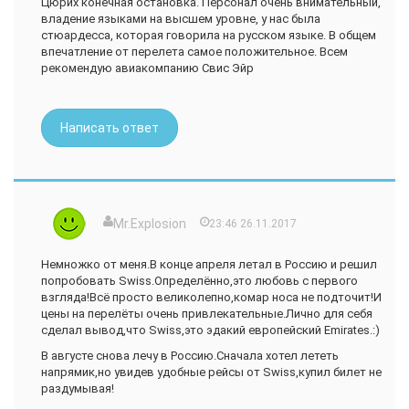
Цюрих конечная остановка. Персонал очень внимательный,
владение языками на высшем уровне, у нас была
стюардесса, которая говорила на русском языке. В общем
впечатление от перелета самое положительное. Всем
рекомендую авиакомпанию Свис Эйр
Написать ответ
Mr.Explosion
23:46 26.11.2017
Немножко от меня.В конце апреля летал в Россию и решил
попробовать Swiss.Определённо,это любовь с первого
взгляда!Всё просто великолепно,комар носа не подточит!И
цены на перелёты очень привлекательные.Лично для себя
сделал вывод,что Swiss,это эдакий европейский Emirates.:)
В августе снова лечу в Россию.Сначала хотел лететь
напрямик,но увидев удобные рейсы от Swiss,купил билет не
раздумывая!