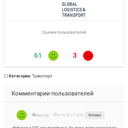
расположенных в Москве, Санкт-Петербурге, Ставрополе,
Краснодаре, Екатеринбурге, Дзержинске, Уфе, Самаре, Волгограде,
Ростове-на-Дону и Минеральных Водах.
Техническое обслуживание собственного и стороннего парка
осуществляется в 3 сертифицированных центрах, расположенных в
Москве, Ставрополе и Краснодаре.
Оценки пользователей
Компания имеет склад ответственного хранения класса А в Москве
площадью 2000 кв.м. и предоставляет полный комплекс услуг 3PL-
оператора.
61
3
Категория:
Транспорт
Комментарии пользователей
Виктор
16:16 20.11.2025
Москва
Работаю в ГЛТ уже третий год. До этого долго мотался по