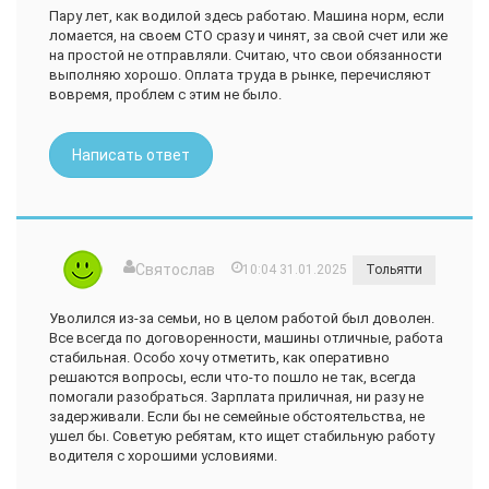
Пару лет, как водилой здесь работаю. Машина норм, если
ломается, на своем СТО сразу и чинят, за свой счет или же
на простой не отправляли. Считаю, что свои обязанности
выполняю хорошо. Оплата труда в рынке, перечисляют
вовремя, проблем с этим не было.
Написать ответ
Святослав
10:04 31.01.2025
Тольятти
Уволился из-за семьи, но в целом работой был доволен.
Все всегда по договоренности, машины отличные, работа
стабильная. Особо хочу отметить, как оперативно
решаются вопросы, если что-то пошло не так, всегда
помогали разобраться. Зарплата приличная, ни разу не
задерживали. Если бы не семейные обстоятельства, не
ушел бы. Советую ребятам, кто ищет стабильную работу
водителя с хорошими условиями.