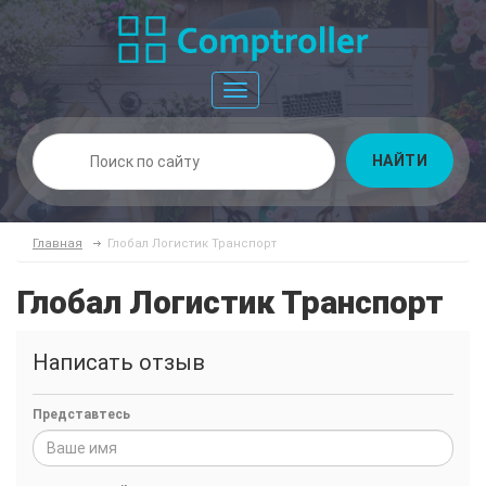
Toggle
navigation
НАЙТИ
Главная
Глобал Логистик Транспорт
Глобал Логистик Транспорт
Написать отзыв
Представтесь