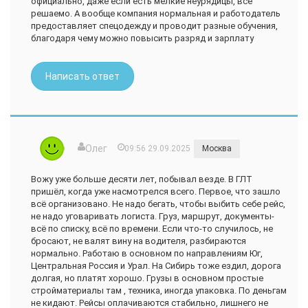
официально, даже если есть мелкие неурядицы, все
решаемо. А вообще компания нормальная и работодатель
предоставляет спецодежду и проводит разные обучения,
благодаря чему можно повысить разряд и зарплату
Написать ответ
Олег
09:56 29.09.2025
Москва
Вожу уже больше десяти лет, побывал везде. В ГЛТ
пришёл, когда уже насмотрелся всего. Первое, что зашло
всё организовано. Не надо бегать, чтобы выбить себе рейс,
не надо уговаривать логиста. Груз, маршрут, документы-
всё по списку, всё по времени. Если что-то случилось, не
бросают, не валят вину на водителя, разбираются
нормально. Работаю в основном по направлениям Юг,
Центральная Россия и Урал. На Сибирь тоже ездил, дорога
долгая, но платят хорошо. Грузы в основном простые
стройматериалы там , техника, иногда упаковка. По деньгам
не кидают. Рейсы оплачиваются стабильно, лишнего не