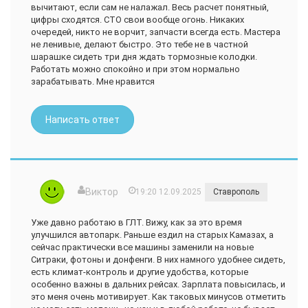
вычитают, если сам не налажал. Весь расчет понятный,
цифры сходятся. СТО свои вообще огонь. Никаких
очередей, никто не ворчит, запчасти всегда есть. Мастера
не ленивые, делают быстро. Это тебе не в частной
шарашке сидеть три дня ждать тормозные колодки.
Работать можно спокойно и при этом нормально
зарабатывать. Мне нравится
Написать ответ
Виктор
19:20 12.09.2025
Ставрополь
Уже давно работаю в ГЛТ. Вижу, как за это время
улучшился автопарк. Раньше ездил на старых Камазах, а
сейчас практически все машины заменили на новые
Ситраки, фотоны и донфенги. В них намного удобнее сидеть,
есть климат-контроль и другие удобства, которые
особенно важны в дальних рейсах. Зарплата повысилась, и
это меня очень мотивирует. Как таковых минусов отметить