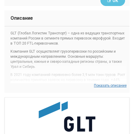
ОК
Описание
GLT (Глобал Логистик Транспорт) – одна из ведущих транспортных
компаний России в сегменте прямых перевозок еврофурой. Входит
в ТОП 20 FTL-перевозчиков.
Компания GLT осуществляет грузоперевозки по российским и
международным направлениям. Основные маршруты:
центральные, южные и северо-западные регионы страны, а также
Урал и Сибирь.
В 2021 году компанией перевезено более 3,9 млн тонн грузов. Рост
количества принятых заявок на перевозку в течение года: +44%.
Показать описание
Автопарк компании насчитывает >1380 автопоездов, 150 единиц
малотоннажного транспорта, 60 единиц сельскохозяйственного
транспорта (зерновозы). В 2021 году GLT приобрела 70 новых
тягачей. Средний возраст автопарка – 2,5 года.
В число клиентов входят крупнейшие торговые сети и
производственные компании: М-Видео, Детский Мир, Спортмастер,
Сады Придонья, DNS, Магнит, Балтика, Сибур.
В компании 16 автотранспортных предприятий и филиалов,