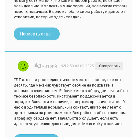
не могу, есть мелочи , но как и в любой работе, не бывает
все идеально. Коллектив у нас хороший, все всегда готовы
помочь новичкам. В целом люблю свою работу и доволен
условиями, которые здесь создали.
Написать ответ
Дмитрий
12:53 03.09.2025
Ставрополь
ГЛТ это наверное единственное место за последние лет
десять, где механик чувствует себя не на подхвате, а
реально специалистом. Рабочие места оборудованы, всё по
технике безопасности, инструмент поддерживается в
порядке. Запчасти в наличии, задержек практически нет. У
нас с водителями нормальный контакт, никто не лезет с
претензиями на ровном месте. Вся работа идёт по заявкам
и графику, бардака нет. Начальство слушает, если есть
идеи по улучшению дают внедрять. Меня всё устраивает.