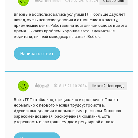
Валентина
16:07 29.10.2024
Ставрополь
Впервые воспользовались услугами ГЛТ больше двух лет
назад, очень неплохие условия и отношение к клиенту,
приемлемые цены. Работаем на постоянной основе всё это
время. Никаких проблем, хорошие авто, адекватные
водители, личный менеджер на связи. Всё ок.
Написать ответ
Юрий
18:16 21.10.2024
Нижний Новгород
Всё в ГЛТ стабильно, официально и прозрачно. Платят
нормально с первого месяца трудоустройства.
Адекватные условия с нормальным графиком. Большая
зарекомендованная, раскрученная компания. Есть
уверенность в завтрашнем дне и регулярной оплате.