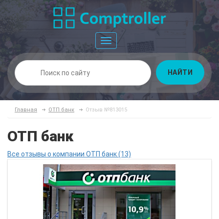
Toggle
navigation
НАЙТИ
Главная
ОТП банк
Отзыв №813015
ОТП банк
Все отзывы о компании ОТП банк (13)