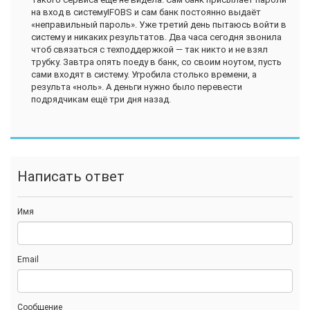
на вход в системуIFOBS и сам банк постоянно выдаёт
«неправильный пароль». Уже третий день пытаюсь войти в
систему и никаких результатов. Два часа сегодня звонила
чтоб связаться с техподдержкой — так никто и не взял
трубку. Завтра опять поеду в банк, со своим ноутом, пусть
сами входят в систему. Угробила столько времени, а
результа «ноль». А деньги нужно было перевести
подрядчикам ещё три дня назад.
Написать ответ
Имя
Email
Сообщение