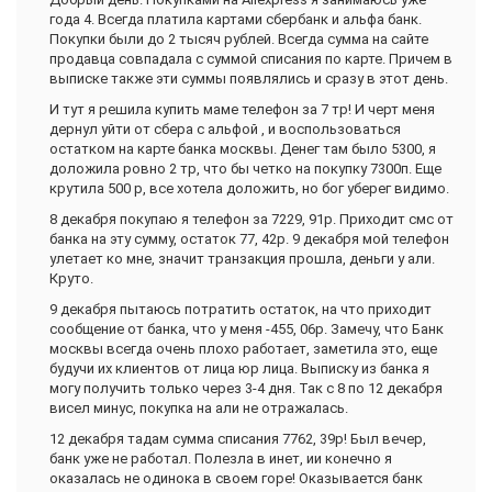
года 4. Всегда платила картами сбербанк и альфа банк.
Покупки были до 2 тысяч рублей. Всегда сумма на сайте
продавца совпадала с суммой списания по карте. Причем в
выписке также эти суммы появлялись и сразу в этот день.
И тут я решила купить маме телефон за 7 тр! И черт меня
дернул уйти от сбера с альфой , и воспользоваться
остатком на карте банка москвы. Денег там было 5300, я
доложила ровно 2 тр, что бы четко на покупку 7300п. Еще
крутила 500 р, все хотела доложить, но бог уберег видимо.
8 декабря покупаю я телефон за 7229, 91р. Приходит смс от
банка на эту сумму, остаток 77, 42р. 9 декабря мой телефон
улетает ко мне, значит транзакция прошла, деньги у али.
Круто.
9 декабря пытаюсь потратить остаток, на что приходит
сообщение от банка, что у меня -455, 06р. Замечу, что Банк
москвы всегда очень плохо работает, заметила это, еще
будучи их клиентов от лица юр лица. Выписку из банка я
могу получить только через 3-4 дня. Так с 8 по 12 декабря
висел минус, покупка на али не отражалась.
12 декабря тадам сумма списания 7762, 39р! Был вечер,
банк уже не работал. Полезла в инет, ии конечно я
оказалась не одинока в своем горе! Оказывается банк