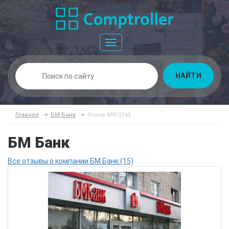
Toggle
navigation
НАЙТИ
Главная
БМ Банк
Отзыв №812165
БМ Банк
Все отзывы о компании БМ Банк (15)