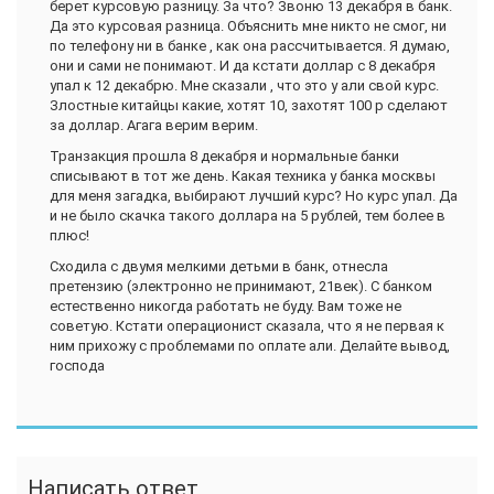
берет курсовую разницу. За что? Звоню 13 декабря в банк.
Да это курсовая разница. Объяснить мне никто не смог, ни
по телефону ни в банке , как она рассчитывается. Я думаю,
они и сами не понимают. И да кстати доллар с 8 декабря
упал к 12 декабрю. Мне сказали , что это у али свой курс.
Злостные китайцы какие, хотят 10, захотят 100 р сделают
за доллар. Агага верим верим.
Транзакция прошла 8 декабря и нормальные банки
списывают в тот же день. Какая техника у банка москвы
для меня загадка, выбирают лучший курс? Но курс упал. Да
и не было скачка такого доллара на 5 рублей, тем более в
плюс!
Сходила с двумя мелкими детьми в банк, отнесла
претензию (электронно не принимают, 21век). С банком
естественно никогда работать не буду. Вам тоже не
советую. Кстати операционист сказала, что я не первая к
ним прихожу с проблемами по оплате али. Делайте вывод,
господа
Написать ответ