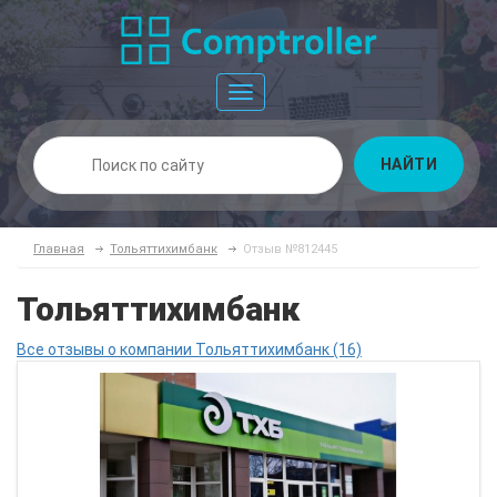
Toggle
navigation
НАЙТИ
Главная
Тольяттихимбанк
Отзыв №812445
Тольяттихимбанк
Все отзывы о компании Тольяттихимбанк (16)