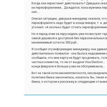
Когда она перестанет действовать? Девушка сказал
на переоформление... Дождался, пока мужчина пер
сел...
Описал ситуацию, девушка-менеджер сказала, что н
переоформлять надо будет в конце января, т. е. д
уточнил: «А сколько будет стоить переоформление?
Но я перед этим за пару недель уже посмотрел тарифы
самой дешевой и доступной без первоначальных в
неснижаемый остаток 500 руб...
Я сообщил эту информацию менеджеру, она удивила
действительно появился - она была в недоумении 
сообщила, что мне карту не будут продлевать, тол
частных клиентов, то ли от выдачи Visa Electron…
конца февраля я больше у них не обслуживаюсь...
Вот на такой ноте некомпетентности, неосведомл
политике банка закончилась, казалось бы, такая х
банка, о котором и расскажу в следующем отзыве