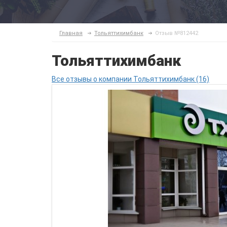
Главная
Тольяттихимбанк
Отзыв №812442
Тольяттихимбанк
Все отзывы о компании Тольяттихимбанк (16)