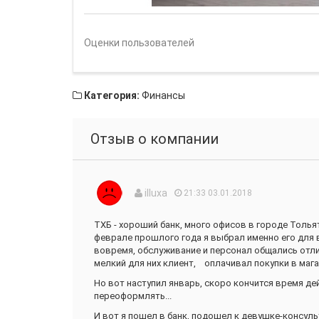
Оценки пользователей
Категория:
Финансы
Отзыв о компании
illuxa
21:33 03.01.2018
ТХБ - хороший банк, много офисов в городе Тольят
феврале прошлого года я выбрал именно его для в
вовремя, обслуживание и персонал общались отличн
мелкий для них клиент, оплачивал покупки в мага
Но вот наступил январь, скоро кончится время де
переоформлять...
И вот я пошел в банк, подошел к девушке-консульт