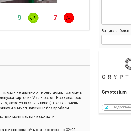
9
7
Защита от ботов
Crypterium
ти, один не далеко от моего дома, поэтому в
ыпуска карточки Visa Electron. Все делалось
о, даже узнавали в лицо (! ), хотя я очень
Подробнее
зинах и снимал наличные без проблем...
йствия моей карты - надо идти
анту, спросил: «У меня карточка до 02/08.