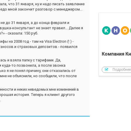
а, что 31 января, ну и надо писать заявление
едо мной закончит разговор с менеджером...
е до 31 января, а до конца февраля и
евушка-консультант не знает правил... Далее я
» - сказала: 150 руб.
 на 2008 год - там на Visa Electron (! ) -
зносов и страховых депозитов - появился
Компания Кн
сь и взяла папку с тарифами. Да,
и куда-то позвонила, а после звонка
Подробнее
ько я не понял причину, они отказались от
 мне не объяснили, но сообщили, что после
енности и неких неведомых мне изменений в
орошая история. Теперь я клиент другого
.