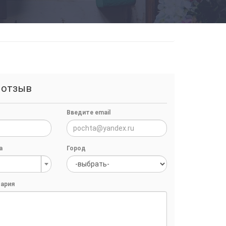
 отзыв
Введите email
а
Город
ария