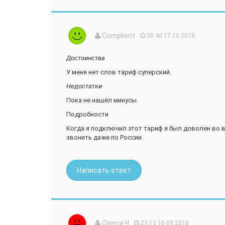
Complient
20:40 17.10.2018
Достоинства
У меня нет слов тариф суперский.
Недостатки
Пока не нашёл минусы.
Подробности
Когда я подключил этот тариф я был доволен во 
звонить даже по России.
Написать ответ
Oлecя Ч
23:13 10.09.2018