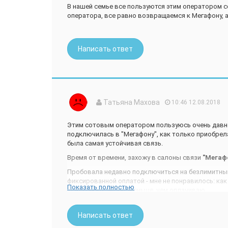
В нашей семье все пользуются этим оператором с
Участвую и в бонусной программе, коплю их меняю
оператора, все равно возвращаемся к Мегафону, а 
и дальше мегафон не подведет.
Написать ответ
Татьяна Махова
10:46 12.08.2018
Этим сотовым оператором пользуюсь очень давно
подключилась в "Мегафону", как только приобрела
была самая устойчивая связь.
Время от времени, захожу в салоны связи
"Мегаф
Пробовала недавно подключиться на безлимитны
фиксированной оплатой - мне не понравилось: как 
Показать полностью
трачу, значительно меньше, чем оплачиваю.
Пришлось переключиться на
тариф "Переходи на
на оплату телефона сократились, поскольку общаюс
Написать ответ
внутри нашего региона, затем идет оплата каждой 