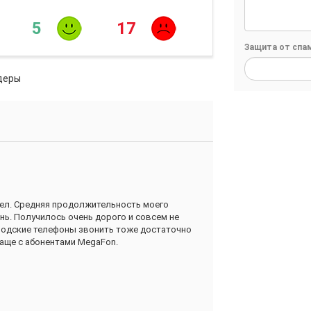
5
17
Защита от спа
деры
шел. Средняя продолжительность моего
ень. Получилось очень дорого и совсем не
ородские телефоны звонить тоже достаточно
чаще с абонентами MegaFon.