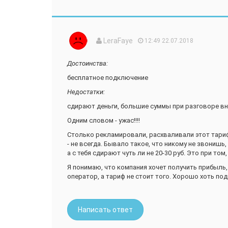
Больше 30 минут в сутки у меня нет звонков на "М
очень удобен этот тариф.
Если же нужно позвонить в другой регион пользо
LeraFaye
12:49 22.07.2018
составлять всего 3 рубля.
Кстати, я уже давно попросила в салоне связи не 
Достоинства:
ведома. Периодически захожу и прошу проверить 
бесплатное подключение
Недостатки:
сдирают деньги, большие суммы при разговоре вн
Одним словом - ужас!!!!
Столько рекламировали, расхваливали этот тариф,
- не всегда. Бывало такое, что никому не звонишь
а с тебя сдирают чуть ли не 20-30 руб. Это при том
Я понимаю, что компания хочет получить прибыль
оператор, а тариф не стоит того. Хорошо хоть по
Написать ответ