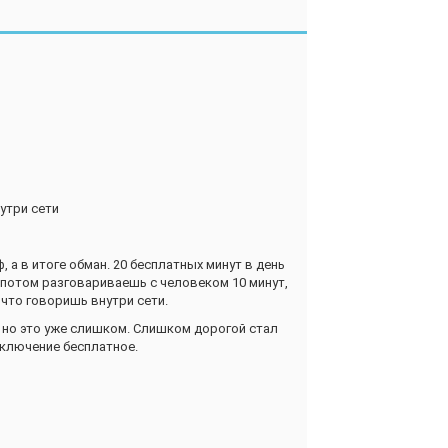
егафон" другим пользователям. Так что мне
вателям "Мегафон", стоимость минуты будет
подключать мне платные услуги, без моего
мой номер по поводу таких подключений.
утри сети
 а в итоге обман. 20 бесплатных минут в день
, потом разговариваешь с человеком 10 минут,
, что говоришь внутри сети.
, но это уже слишком. Слишком дорогой стал
дключение бесплатное.