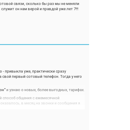
отовой связи, сколько бы раз мы не меняли
 на рубли, плачу абонентскую плату. Надеюсь
служит он нам верой и правдой уже лет 7!!!
 - привыкла уже, практически сразу
 свой первый сотовый телефон. Тогда у него
он"
и узнаю о новых, более выгодных, тарифах.
й способ общения с ежемесячной
оказалось, в месяц на звонки и сообщения я
 ноль"
- здесь меня все устраивает, расходы
ь я внутри сети бесплатно - 30 минут в сутки
минут 50 копеек и абонентской платы нет.