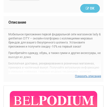
ОК
Описание
Мобильное приложение первой федеральной сети магазинов lady &
gentleman CITY – онлайн-платформа с коллекциями мировых
брендов для вашего безупречного шопинга. Установите
приложение и получите скидку -10% на первый заказ!
Приобретайте одежду, обувь, а также сумки и другие аксессуары, не
выходя из дома.
Бесплатная доставка, резервирование в розничных магазинах,
примерка и частичный выкуп. Получайте актуальную информацию
о стильных новинках, главных модных тенденциях, наличии
товара в магазинах и совершайте покупки первыми. Каждый день
Показать описание
загружаются более сотни новых изделий мировых брендов.
Удобные фильтры помогут вам сориентироваться в многообразии
ассортимента и коллекций.
С мобильным приложением lady & gentleman CITY вы сможете:
Резервировать товар для самовывоза в ближайший к вам
магазин