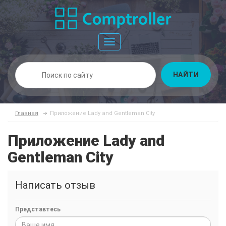
Toggle
navigation
НАЙТИ
Главная
Приложение Lady and Gentleman City
Приложение Lady and
Gentleman City
Написать отзыв
Представтесь