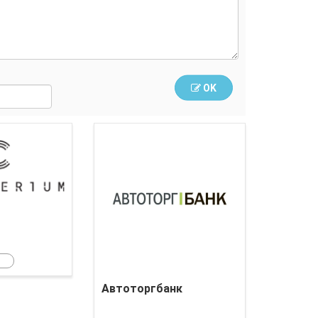
OK
Crypterium
Автоторгбанк