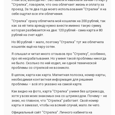
"Стрелка", говорили, что она облегчает жизнь и оплату за
проезд. За те два года моего использования "Стрелки" я на
себе ощутил все эти облегчения.
"Стрелка" сразу облегчила мой кошелек на 200 рублей, так
как за её типа аренду нужно внести именно такую сумму,
которая разбивается на две: 120 рублей - сама карта и 80
рублей на счет идёт.
Но 80 рублей – мало, поэтому "Стрелка" тут же облегчила
кошелёк ещё на пару сотен.
Я слышал и читал много отзывов про "Стрелку", особенно,
про её несрабатывания. Но у меня такой проблемы никогда
не было. Сколько по ней ездил, ни одной технической
проблемы со стрелкой не возникло.
В целом, карта как карта. Магнитная полоска, номер карты,
необходимая контактная информация для решения
проблемы – всё это указано на самой карте.
Как видно на фото, карта "Стрелка" у меня без штрихкода,
хотя у всех моих знакомых она со штрихкодом. Почему – не
знаю, но главное, что "Стрелка" работает. Свой номер
карты я замазал, чтобы на всякий случай, мало ли чего.
Официальный сайт "Стрелка". Личного кабинета на