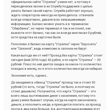
официальном сайте "Стрелки" у меня нет, а потому я
периодически звоню в их Службу поддержки с целью
узнать баланс своей карты. Служба работает хорошо,
ждать операторов никогда не приходилось: отвечали
всегда оперативно, давали всю запрашиваемую
информацию. Баланс можно узнать и в терминалах
"Сбербанка", но через терминал я так и не понял, как
вывести этот баланс, так как он всегда мне писал 0 рублей,
хотя средства на карточке были.
Пополняю я баланс на карту "Стрелка" через "Евросеть"
или "Связной", ведь комиссию в салонах не берут.
Какая выгода же от неё? Проезд без карты "Стрелка" стоит
сегодня (май 2016 года) 43 рубля, а по карте "Стрелка" – 30
рублей. Плюс по ней дается скидка за какое-то количество
поездок в месяц, но я этого количества никогда не набирал.
Экономия есть, однако…
До введения в обиход "Стрелки" проезд так и стоил 30
рублей (то есть, тогда "Стрелки" не было, и поэтому он
стоил дешевле). Получается, что карта "Стрелка" – это
всего лишь вытягивание денег с населения, потому что
даже у меня бывают случаи, когда на карте закончились
деньги, а пополнить негде, и приходится платить за проезд
почти в два раза больше. А в дострелочные времена этот