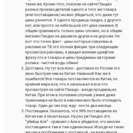
такие же. Кроме того, поискав на сайте Пандао
разных производителей одного и того же товара
(или поставщиков) можно убедиться, что даже тут
цены разнятся. У одного продавца скидка, у другого
нет, или просто за небольшой опт цена снижена. В
общем сравнивать только цены сложно, но в общем
магазин Пандао не дешевле других и не дороже. Но
вот что точно факт - цены которые озвучены в
рекламе на ТВ это полная фикция. при следующем
просмотре рекламы, я увидел мелким шрифтом
фразу что и товары и цены придуманы авторами
ролика - чистой воды обман!
Доставка. Ну тут все ясно - доставка по России это
явно быстрее чем из Китая. Наивный! Как же я
ошибался! Все товары поставляются из Китая, по
крайней мере все, что я заказывал и все что
просмотрел на сайте Панадо - везде продавец из
Китая. При этом в половине случаев у меня даже
трекномера не было и невозможно было отследить
товар. Один до сих пор жду - почти два месяца.
Поставщики. Оказалось, что 99% поставщиков из
Китая как я писал выше. Ну раз уж Пандао это
"убийца Али" - сравнил с Али и убедился, что многие
поставщики и там и там одинаковые. Исходя из таких
же цен и проблемами с доставкой - не вижу явной