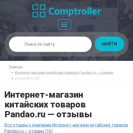
Toggle
navigation
НАЙТИ
Главная
Интернет-магазин китайских товаров Pandao.ru — отзывы
Отзыв №761327
Интернет-магазин
китайских товаров
Pandao.ru — отзывы
Все отзывы о компании Интернет-магазин китайских товаров
Pandao.ru — отзывы (16)