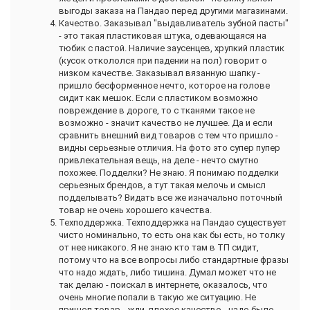
выгоды заказа на Пандао перед другими магазинами.
Качество. Заказывал "выдавливатель зубной пасты"
- это такая пластиковая штука, одевающаяся на
тюбик с пастой. Наличие заусенцев, хрупкий пластик
(кусок откололся при падении на пол) говорит о
низком качестве. Заказывал вязанную шапку -
пришло бесформенное нечто, которое на голове
сидит как мешок. Если с пластиком возможно
повреждение в дороге, то с тканями такое не
возможно - значит качество не лучшее. Да и если
сравнить внешний вид товаров с тем что пришло -
видны серьезные отличия. На фото это супер пупер
привлекательная вещь, на деле - нечто смутно
похожее. Подделки? Не знаю. Я понимаю подделки
серьезных брендов, а тут такая мелочь и смысл
подделывать? Видать все же изначально поточный
товар не очень хорошего качества.
Техподдержка. Техподдержка на Пандао существует
чисто номинально, то есть она как бы есть, но толку
от нее никакого. Я не знаю кто там в ТП сидит,
потому что на все вопросы либо стандартные фразы
что надо ждать, либо тишина. Думал может что не
так делаю - поискал в интернете, оказалось, что
очень многие попали в такую же ситуацию. Не
пришел товар - жди, плохое качество - надо было