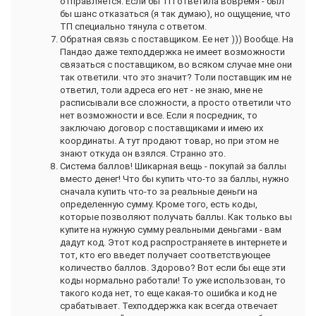
отправляется. Если бы ТП ответила вовремя - был
бы шанс отказаться (я так думаю), но ощущение, что
ТП специально тянула с ответом.
Обратная связь с поставщиком. Ее нет ))) Вообще. На
Пандао даже техподдержка не имеет возможности
связаться с поставщиком, во всяком случае мне они
так ответили. что это значит? Толи поставщик им не
ответил, толи адреса его нет - не знаю, мне не
расписывали все сложности, а просто ответили что
нет возможности и все. Если я посредник, то
заключаю договор с поставщиками и имею их
координаты. А тут продают товар, но при этом не
знают откуда он взялся. Странно это.
Система баллов! Шикарная вещь - покупай за баллы
вместо денег! Что бы купить что-то за баллы, нужно
сначала купить что-то за реальные деньги на
определенную сумму. Кроме того, есть коды,
которые позволяют получать баллы. Как только вы
купите на нужную сумму реальными деньгами - вам
дадут код. Этот код распространяете в интернете и
тот, кто его введет получает соответствующее
количество баллов. Здорово? Вот если бы еще эти
коды нормально работали! То уже использован, то
такого кода нет, то еще какая-то ошибка и код не
срабатывает. Техподдержка как всегда отвечает