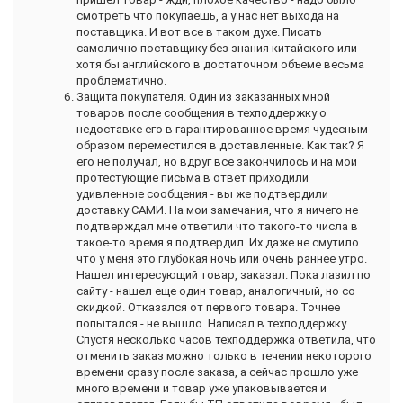
смотреть что покупаешь, а у нас нет выхода на
поставщика. И вот все в таком духе. Писать
самолично поставщику без знания китайского или
хотя бы английского в достаточном объеме весьма
проблематично.
Защита покупателя. Один из заказанных мной
товаров после сообщения в техподдержку о
недоставке его в гарантированное время чудесным
образом переместился в доставленные. Как так? Я
его не получал, но вдруг все закончилось и на мои
протестующие письма в ответ приходили
удивленные сообщения - вы же подтвердили
доставку САМИ. На мои замечания, что я ничего не
подтверждал мне ответили что такого-то числа в
такое-то время я подтвердил. Их даже не смутило
что у меня это глубокая ночь или очень раннее утро.
Нашел интересующий товар, заказал. Пока лазил по
сайту - нашел еще один товар, аналогичный, но со
скидкой. Отказался от первого товара. Точнее
попытался - не вышло. Написал в техподдержку.
Спустя несколько часов техподдержка ответила, что
отменить заказ можно только в течении некоторого
времени сразу после заказа, а сейчас прошло уже
много времени и товар уже упаковывается и