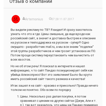
Отзыв о компании
Artemonius
07:28 11.07.2017
Вы видели рекламу по ТВ? Я видел! И сразу захотелось
узнать что это и где. Цены смешные, да еще вроде как
российский сайт, а значит и доставка быстрее и описание
на русском и техподдержка на русском - супер!!! Одно
смущало - разработчик mail.ru, а мы все знаем "поделки"
этой группы разработчиков и чем грозит установка их ПО.
Потом проще систему переустановить чем вычистить от
всех хвостов.
Но не об этом речь! Я поискал в интернете и нашел
информацию, ч то сайт Пандао позиуционирует себя как
убийца Алиэкспресс! Вот это заявление! Было бы круто
иметь российский сайт такого размаха и качества!
Итак зашел я на сайт - красиво и прикольно! Правда ничего
толком не понятно. Обо всем по порядку.
Цены. Несколько раз делая покупки, я потом
сравнивал с ценами на других сайтах (Джум, Али и т.
п.), так вот оказалось, что цены на Пандао примерно