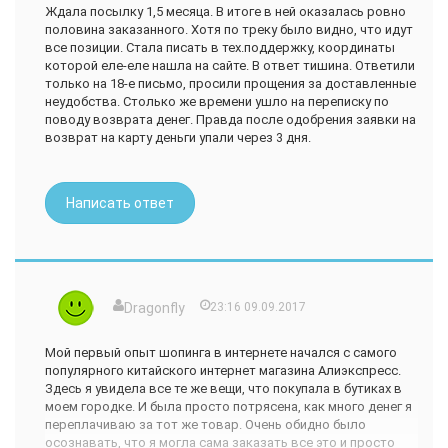
Ждала посылку 1,5 месяца. В итоге в ней оказалась ровно
половина заказанного. Хотя по треку было видно, что идут
все позиции. Стала писать в тех.поддержку, координаты
которой еле-еле нашла на сайте. В ответ тишина. Ответили
только на 18-е письмо, просили прощения за доставленные
неудобства. Столько же времени ушло на переписку по
поводу возврата денег. Правда после одобрения заявки на
возврат на карту деньги упали через 3 дня.
Написать ответ
Dragonfly
23:16 09.09.2017
Мой первый опыт шопинга в интернете начался с самого
популярного китайского интернет магазина Алиэкспресс.
Здесь я увидела все те же вещи, что покупала в бутиках в
моем городке. И была просто потрясена, как много денег я
переплачиваю за тот же товар. Очень обидно было
осознавать, что я могла сама заказать все это и просто