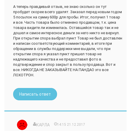
А теперь правдивый отзыв, не знаю сколько он тут
пробудет скорее всего удалят. Заказал перед новым годом
5 посылок на сумму 600р для пробы. Итог, получил 1 товар
и все. Часть товара было отменено продавцом, т.к. цена
товара видите ли изменилась. Оставшийся товар так и не
дошел и самое интересное деньги за него никто не вернул.
При открытии спора выбрал пункт Товар не был доставлен
и написан соответствующий комментарий, в итоге при
обращении в службы поддержки мне выдали, что при
открытии спора я указал пункт пришел товар не
надлежащего качества и не предоставил фото в
подтверждение и спор закрыт в пользу продавца. Вот и
все. НИКОГДА НЕ ЗАКАЗЫВАЙТЕ НА ПАНДАО это все
ЛОХОТРОН.
Написать ответ
КАРЛА
14:15 21.12.2017