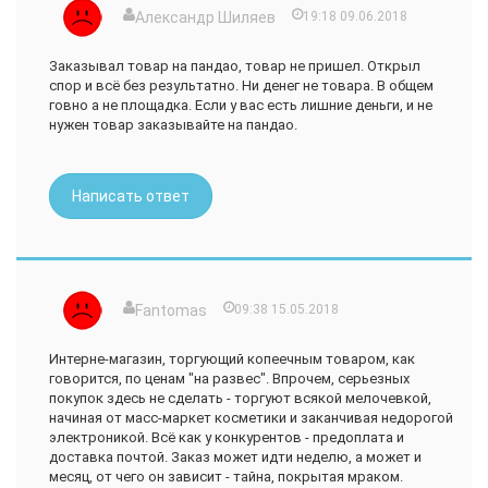
Александр Шиляев
19:18 09.06.2018
Заказывал товар на пандао, товар не пришел. Открыл
спор и всё без результатно. Ни денег не товара. В общем
говно а не площадка. Если у вас есть лишние деньги, и не
нужен товар заказывайте на пандао.
Написать ответ
Fantomas
09:38 15.05.2018
Интерне-магазин, торгующий копеечным товаром, как
говорится, по ценам "на развес". Впрочем, серьезных
покупок здесь не сделать - торгуют всякой мелочевкой,
начиная от масс-маркет косметики и заканчивая недорогой
электроникой. Всё как у конкурентов - предоплата и
доставка почтой. Заказ может идти неделю, а может и
месяц, от чего он зависит - тайна, покрытая мраком.