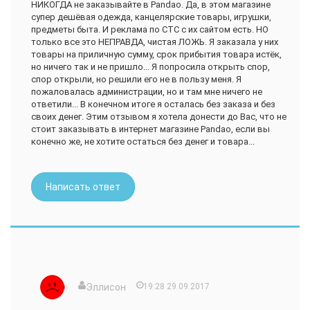
НИКОГДА не заказывайте в Pandao. Да, в этом магазине
супер дешёвая одежда, канцелярские товары, игрушки,
предметы быта. И реклама по СТС с их сайтом есть. НО
только все это НЕПРАВДА, чистая ЛОЖЬ. Я заказала у них
товары на приличную сумму, срок прибытия товара истёк,
но ничего так и не пришло... Я попросила открыть спор,
спор открыли, но решили его не в пользу меня. Я
пожаловалась администрации, но и там мне ничего не
ответили... В конечном итоге я осталась без заказа и без
своих денег. Этим отзывом я хотела донести до Вас, что не
стоит заказывать в интернет магазине Pandao, если вы
конечно же, не хотите остаться без денег и товара...
Написать ответ
Эллисон
19:28 29.09.2017