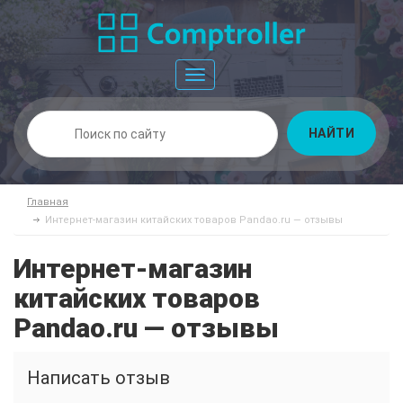
Toggle
navigation
НАЙТИ
Главная
Интернет-магазин китайских товаров Pandao.ru — отзывы
Интернет-магазин
китайских товаров
Pandao.ru — отзывы
Написать отзыв