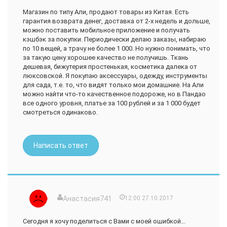
Магазин по типу Али, продают товары из Китая. Есть
гарантия возврата денег, доставка от 2-х недель и дольше,
можно поставить мобильное приложение и получать
кэшбэк за покупки. Периодически делаю заказы, набираю
по 10 вещей, а трачу не более 1 000. Но нужно понимать, что
за такую цену хорошее качество не получишь. Ткань
дешевая, бижутерия простенькая, косметика далека от
люксовской. Я покупаю аксессуары, одежду, инструменты
для сада, т.е. то, что видят только мои домашние. На Али
можно найти что-то качественное подороже, но в Пандао
все одного уровня, платье за 100 рублей и за 1 000 будет
смотреться одинаково.
Написать ответ
Анастасия741
12:00 27.10.2017
Сегодня я хочу поделиться с Вами с моей ошибкой...