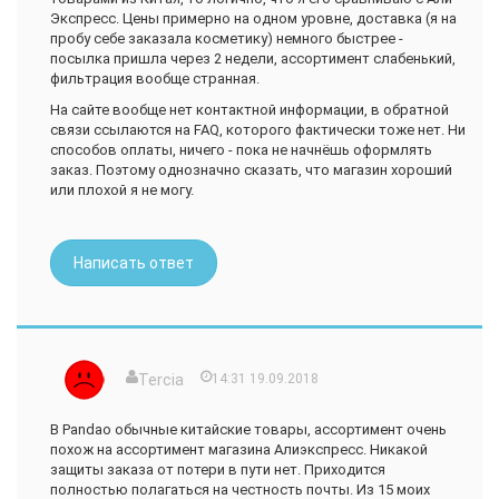
Экспресс. Цены примерно на одном уровне, доставка (я на
заказать футболку с длинным рукавом. Самое смешное-
пробу себе заказала косметику) немного быстрее -
что бейсболки за баллы пришли, а футболка за деньги нет.
посылка пришла через 2 недели, ассортимент слабенький,
Через 60 дней блужданий, деньги вернули. Футболка
фильтрация вообще странная.
отслеживалась, но как-то странно. Дошла до моего города
и пропала)
На сайте вообще нет контактной информации, в обратной
связи ссылаются на FAQ, которого фактически тоже нет. Ни
Впечатления от Pandao получились смазанные. Идея вроде
способов оплаты, ничего - пока не начнёшь оформлять
неплохая- завалить всех дешевой бижутерией и всякими
заказ. Поэтому однозначно сказать, что магазин хороший
"плюшками", а по факту получился "пшик".
или плохой я не могу.
У меня такое мнение- чудес не бывает и за низкую цену
приходится платить временем доставки и шансом ничего
не получить...
Написать ответ
Tercia
14:31 19.09.2018
В Pandao обычные китайские товары, ассортимент очень
похож на ассортимент магазина Алиэкспресс. Никакой
защиты заказа от потери в пути нет. Приходится
полностью полагаться на честность почты. Из 15 моих