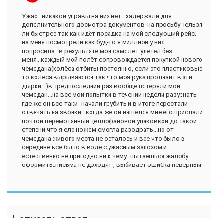
Ужас...никакой управы на них нет...задержали для
дополнительного досмотра документов, на просьбу нельзя
ли быстрее так как идёт посадка на мой следующий рейс,
на меня посмотрели как буд-то я миллион у них
попросила...в результате мой самолёт улетел без
меня...каждый мой полёт сопровождается покупкой нового
чемодана(колёса отбиты постоянно, если это пластиковые
то колёса вырываются так что моя рука пролазит в эти
дырки...)в предпоследний раз вообще потеряли мой
чемодан...на все мои попытки в течении недели разузнать
где же он все-таки- начали грубить и в итоге перестали
отвечать на звонки...когда же он нашёлся мне его прислали
почтой перемотанный целлофановой упаковкой до такой
степени что я еле ножом смогла разодрать...но от
чемодана живого места не осталось и все что было в
середине все было в воде с ужасным запохом и
естественно не пригодно ни к чему...пытаешься жалобу
оформить..письма не доходят , выбивает ошибка неверный