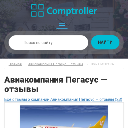
Toggle
navigation
НАЙТИ
Главная
Авиакомпания Пегасус — отзывы
Отзыв №809336
Авиакомпания Пегасус —
отзывы
Все отзывы о компании Авиакомпания Пегасус — отзывы (23)