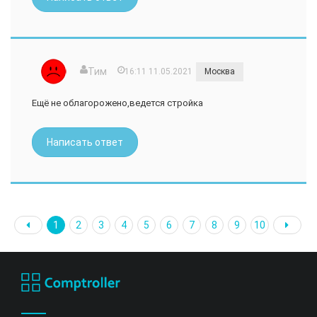
Тим
16:11 11.05.2021
Москва
Ещё не облагорожено,ведется стройка
Написать ответ
1
2
3
4
5
6
7
8
9
10