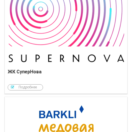
ЖК СуперНова
Подробнее