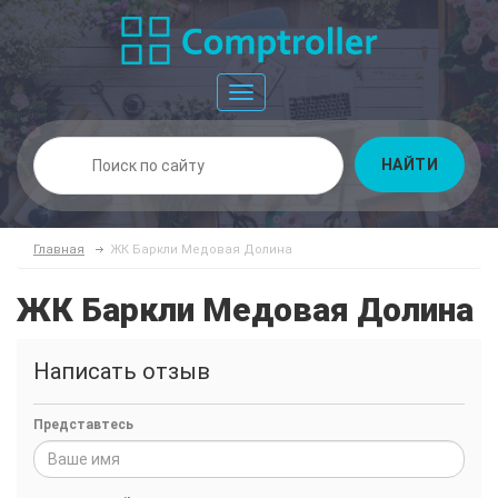
Toggle
navigation
НАЙТИ
Главная
ЖК Баркли Медовая Долина
ЖК Баркли Медовая Долина
Написать отзыв
Представтесь