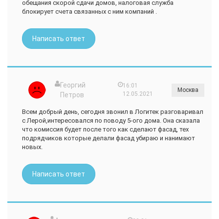
обещания скорой сдачи домов, налоговая служба
блокирует счета связанных с ним компаний .
Написать ответ
Георгий
16:01
Москва
12.05.2021
Петров
Всем добрый день, сегодня звонил в Логитек разговаривал
с Лерой,интересовался по поводу 5-ого дома. Она сказала
что комиссия будет после того как сделают фасад, тех
подрядчиков которые делали фасад убираю и нанимают
новых.
Написать ответ