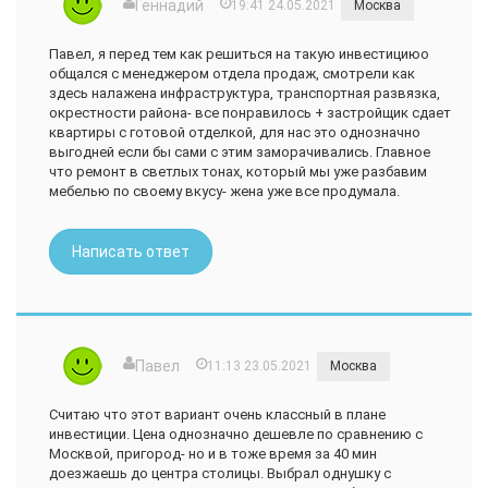
Геннадий
19:41 24.05.2021
Москва
Павел, я перед тем как решиться на такую инвестициюо
общался с менеджером отдела продаж, смотрели как
здесь налажена инфраструктура, транспортная развязка,
окрестности района- все понравилось + застройщик сдает
квартиры с готовой отделкой, для нас это однозначно
выгодней если бы сами с этим заморачивались. Главное
что ремонт в светлых тонах, который мы уже разбавим
мебелью по своему вкусу- жена уже все продумала.
Написать ответ
Павел
11:13 23.05.2021
Москва
Считаю что этот вариант очень классный в плане
инвестиции. Цена однозначно дешевле по сравнению с
Москвой, пригород- но и в тоже время за 40 мин
доезжаешь до центра столицы. Выбрал однушку с