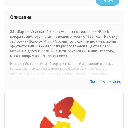
ОК
Описание
ЖК «Баркли Медовая Долина» — проект от компании «Barkli»,
которая существует на рынке недвижимости с 1993 года. На счету
застройка «Золотой Мили» Москвы, сотрудничество с мировыми
архитекторами. Данный проект располагается в центре Новой
Москвы, в деревне Крекшино, в 20 км от МКАД. Купить квартиру
можно напрямую без посредников.
Новостройка состоит из 9 корпусов средней этажности в форме
каре, формирующих закрытые дворы без машин. Авторство
архитектуры и благоустройства принадлежит голландскому
архитектору Арьен де Грот из бюро KuiperCompagnons.
Показать описание
Здания современные, цветовая палитра в натуральной гамме,
присутствуют серый, белый, терракотовый тона. Для авто созданы
проезды и выделены наземные парковки. Для малышей детский
сад на 125 мест. На выбор квартиры от студий до трехкомнатных,
присутствуют как классические планировки так и евроформат.
Метражи ориентировочно насчитывают 24 — 83 кв. м.
Недвижимость можно приобрести без отделки, либо выбрать из
трех стилей финишного ремонта — скандинавского, классического
или стиля фьюжн.