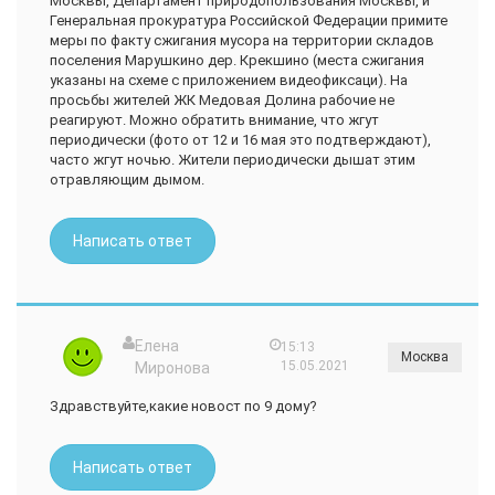
Москвы, Департамент природопользования Москвы, и
Генеральная прокуратура Российской Федерации примите
меры по факту сжигания мусора на территории складов
поселения Марушкино дер. Крекшино (места сжигания
указаны на схеме с приложением видеофиксаци). На
просьбы жителей ЖК Медовая Долина рабочие не
реагируют. Можно обратить внимание, что жгут
периодически (фото от 12 и 16 мая это подтверждают),
часто жгут ночью. Жители периодически дышат этим
отравляющим дымом.
Написать ответ
Елена
15:13
Москва
15.05.2021
Миронова
Здравствуйте,какие новост по 9 дому?
Написать ответ