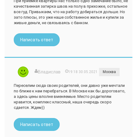
При приемке квартиры нас только одно замечание было, не
качественная затирка швов на полу в прихожке, остальное
все гуд. Привыкаем, что на работу добираться дольше. Но
зато плюсы, это уже наше собственное жилье и купили за
живые деньги, не связываясь с банком.
Написать ответ
Владислав
19:18 30.05.2021
Москва
Переселим сюда своих родителей, они давно уже мечтали
по ближе к нам перебраться. В Москве как бы дороговато,
а здесь цены вполне вменяемые. Место родителям
нравится, комплекс классный, наша очередь скоро
сдается. Ждем))
Написать ответ