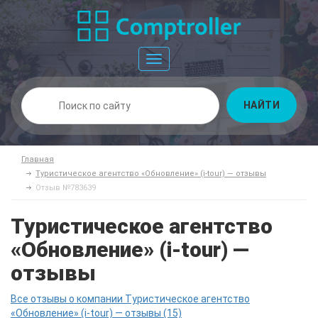
Toggle
navigation
НАЙТИ
Главная
Туристическое агентство «Обновление» (i-tour) — отзывы
Отзыв №783639
Туристическое агентство
«Обновление» (i-tour) —
отзывы
Все отзывы о компании Туристическое агентство
«Обновление» (i-tour) — отзывы (15)