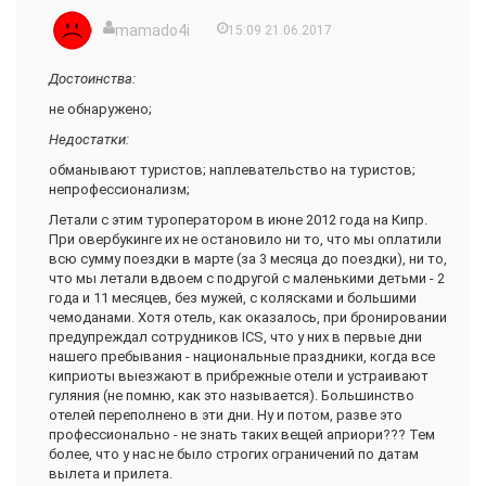
mamado4i
15:09 21.06.2017
Достоинства:
не обнаружено;
Недостатки:
обманывают туристов; наплевательство на туристов;
непрофессионализм;
Летали с этим туроператором в июне 2012 года на Кипр.
При овербукинге их не остановило ни то, что мы оплатили
всю сумму поездки в марте (за 3 месяца до поездки), ни то,
что мы летали вдвоем с подругой с маленькими детьми - 2
года и 11 месяцев, без мужей, с колясками и большими
чемоданами. Хотя отель, как оказалось, при бронировании
предупреждал сотрудников ICS, что у них в первые дни
нашего пребывания - национальные праздники, когда все
киприоты выезжают в прибрежные отели и устраивают
гуляния (не помню, как это называется). Большинство
отелей переполнено в эти дни. Ну и потом, разве это
профессионально - не знать таких вещей априори??? Тем
более, что у нас не было строгих ограничений по датам
вылета и прилета.