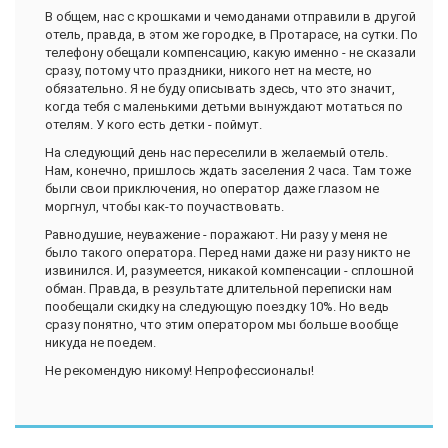
В общем, нас с крошками и чемоданами отправили в другой
отель, правда, в этом же городке, в Протарасе, на сутки. По
телефону обещали компенсацию, какую именно - не сказали
сразу, потому что праздники, никого нет на месте, но
обязательно. Я не буду описывать здесь, что это значит,
когда тебя с маленькими детьми вынуждают мотаться по
отелям. У кого есть детки - поймут.
На следующий день нас переселили в желаемый отель.
Нам, конечно, пришлось ждать заселения 2 часа. Там тоже
были свои приключения, но оператор даже глазом не
моргнул, чтобы как-то поучаствовать.
Равнодушие, неуважение - поражают. Ни разу у меня не
было такого оператора. Перед нами даже ни разу никто не
извинился. И, разумеется, никакой компенсации - сплошной
обман. Правда, в результате длительной переписки нам
пообещали скидку на следующую поездку 10%. Но ведь
сразу понятно, что этим оператором мы больше вообще
никуда не поедем.
Не рекомендую никому! Непрофессионалы!