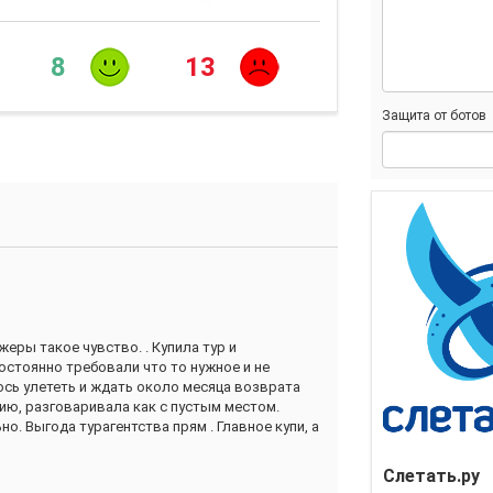
8
13
Защита от ботов
еры такое чувство. . Купила тур и
остоянно требовали что то нужное и не
лось улететь и ждать около месяца возврата
цию, разговаривала как с пустым местом.
о. Выгода турагентства прям . Главное купи, а
Слетать.ру