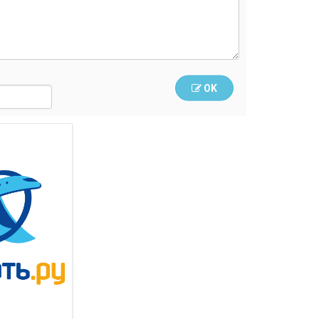
OK
Слетать.ру