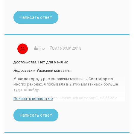
Написать ответ
djuz
08:16 03.01.2018
Достоинства:
Нет для меня их
Недостатки:
Ужасный магазин...
У нас по городу расположены магазины Светофор во
многих районах, я побывала в 2 этих магазинах и больше
туда не пойду.
Итак магазин Светофор низких цен на товары, на самом
Показать полностью
деле это:
Не магазин, а какой то склад с непонятными
Написать ответ
ценниками и прочим...
Ужасное обслуживание и хамство персонала, даже
спросить то нельзя ничего сразу начинают хамить и
посылать "где-то там" или "посмотри там то".