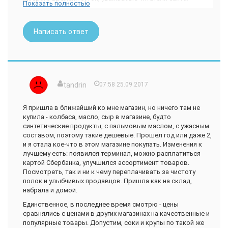
Показать полностью
Вчера открыла для себя новый магазин в нашем городе с
необычным названием "Светофор", который работает,
оказывается, с февраля. Отправились туда с детьми, чтобы
Написать ответ
прогуляться, посмотреть, но была и цель покупки -
дешевый вкусный сырой арахис, которым угостила нас на
днях крестная и порекомендовала этот магазин.
То, что это не обычный магазин, а самый настоящий склад,
мы обнаружили, когда попали внутрь, за довольно
tandrin
07:58 25.09.2017
большие и презентабельные двери. Для нас такой метод
продаж - в диковинку, отнеслись с интересом))
Я пришла в ближайший ко мне магазин, но ничего там не
Склад небольшой, товар сгруппирован по группам -
купила - колбаса, масло, сыр в магазине, будто
бытовая химия плавно переходит в посуду, потом в
синтетические продукты, с пальмовым маслом, с ужасным
текстиль, консервы, заморозка, конфеты, печеные
составом, поэтому такие дешевые. Прошел год или даже 2,
сладости, арахис, фундук, финики, семечки, курага...
и я стала кое-что в этом магазине покупать. Изменения к
Пропустила обувь))
лучшему есть: появился терминал, можно расплатиться
картой Сбербанка, улучшился ассортимент товаров.
Есть отдельный зал, прикрытый плотным целлофаном, где
Посмотреть, так и ни к чему переплачивать за чистоту
расположены колбасы, сыры, масла, и что-то еще, но
полок и улыбчивых продавцов. Пришла как на склад,
пришлось быстро оттуда выскочить - это не просто зал, а
набрала и домой.
отсек-холодильник)) В следующий раз специально возьму
ветровку, чтобы изучить товар поближе))
Единственное, в последнее время смотрю - цены
сравнялись с ценами в других магазинах на качественные и
Цены, конечно, очень привлекательны и существенно
популярные товары. Допустим, соки и крупы по такой же
отличаются от тех, к которым мы привыкли. Конечно,