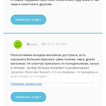
чаще и советовать друзьям.
Написать ответ
Kathy
20:27 21.07.2018
Расположение складов-магазинов доступное, есть
хорошая и большая парковка. Цены пониже, чем в других
магазинах. Не советую приезжать по понедельникам, лучше
в четверг - выбор больше, покупают и расхватывают
здорово. Впрочем, бывает, что не угадаешь: то приедешь и
всего полно, а то скудно.
Начинаю с самого главного: это бытовая химия и все для
Показать полностью
дома. Раньше продавали только самое необходимое,
теперь ассортимент расширился: купил себе огромную
упаковку носок, пену для бритья упаковку взял. Качество -
Написать ответ
известный бренд, а стоит дешевле. Из продуктов есть
даже целые туши свинины, но если разрубят, то получается