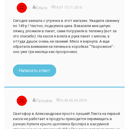
Ольга
18:07 15.11.2018
Сегодня заехала с утречка в этот магазин. Увидела свинину
по 149 р.! Честно, подкупила цена. Взвесили мне целую
ляжку, уложили в пакет, сами погрузили в тележку (вот за
это спасибо). На кассе я взяла в руки пакет с мясом, а
оттуда душок очень не свежий. Мясо я вернула. А еще
обратила внимание на печенье в коробках "Творожное" -
оно уже три месяца как просрочено.
Написать ответ
Татьяна
16:45 06.09.2018
Светофор в Александрове просто лучший! Лента на первой
кассе не работает и продуты приходится перемещать в
ручную.Купила крыло цыпленка бролера в вакуумной