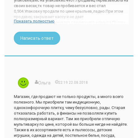
упаковке,вес на упаковке0.495 г.Продавец перевзвесила на
своих весах,тк товар не пробивается и вес стал
0,504.Упаковку продали по цене крыльев,ладно.При этом
продавец закрывает кассу и не дает
Показать полностью
сдачу.Стою,жду.Обслуживает следующего клиента.Прошу
вызвать администратора.Подходит женщина без
бейджика,впрочем как и все продавцы,извиняется за
Написать ответ
продавца.Прошу книгу жалоб и предложений.На что мне
отвечают-книги жалоб нет,приходите в понедельник.Я
конечно возмущена.Женщина уходит,потом ,спустя
некоторое время,появляется другая.Я,честно,так и не
поняла с кем разговаривала,уж больно много
администраторов!Ну и эта женщина ничего прояснить не
смогла.Ушла звонить директору и пропала!
За то время,что я ожидала администраторов
Ольга
22:19 22.08.2018
колбасу,сосиски перезвешивали всем.
Кое как получила свою сдачу.Правда 80 копеек так и не
Магазин, где продают не только продукты, а много всего
сдали.Книгу жалоб я так и не дождалась.Впечатление от
полезного. Мы приобрели там индукционную,
магазина скверное.
одноконфорочную плитку, чему безусловно, рады. Старая
отказалась работать, а финансы не позволяли купить
полноразмерный вариант. Там же приобрели отличную
мультиварку по цене, которой вы больше нигде не найдёте.
Также в их ассортименте есть и пылесосы, детские
игрушки, одежда на детей, постельное белье, посуда,