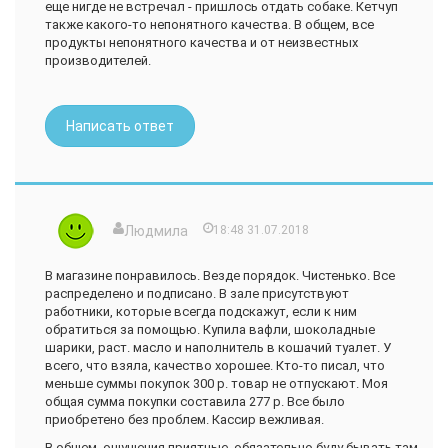
еще нигде не встречал - пришлось отдать собаке. Кетчуп
также какого-то непонятного качества. В общем, все
продукты непонятного качества и от неизвестных
производителей.
Написать ответ
Людмила
18:48 31.07.2018
В магазине понравилось. Везде порядок. Чистенько. Все
распределено и подписано. В зале присутствуют
работники, которые всегда подскажут, если к ним
обратиться за помощью. Купила вафли, шоколадные
шарики, раст. масло и наполнитель в кошачий туалет. У
всего, что взяла, качество хорошее. Кто-то писал, что
меньше суммы покупок 300 р. товар не отпускают. Моя
общая сумма покупки составила 277 р. Все было
приобретено без проблем. Кассир вежливая.
В общем, ощущения приятные, обязательно буду бывать там