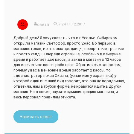
Товар не понятного качества и не известного
производства, я некоторые продукты видела там
впервые(доверия таким продуктам нет)
Как бы не печально, но там даже посетители
света
07:24 11.12.2017
неадекватные это какие-то злые бабушки и мужчины
с женщинами слегка неопрятного вида, которые
толкаются, все кидают и постоянно ругаются...
Добрый день! Я хочу сказать. что в г Усолье -Сибирском
Товар не качественный и иногда даже с перебитой
открыли магазин Светофор, просто ужас. Во первых, в
датой, взяла тесто слоеное посмотреть, а там очень
магазине грязь, во вторых продавцы, неопрятные, грязные
сильно заметно, что дата была стерта и перебита,
и просто халды. Очереди огромные, особенно в вечерние
знакомый купил там арбуз в итоге семья получила
время и работает две кассы, а зайди в магазин в 12 часов
отравление нитратами и это не весь список
дня все четыре кассы работают. Обратились с вопросом,
негатива...
почему у вас в вечерние время работает 2 кассы, то
администратор некая Оксана, (узнав имя у охранника) у
Почитав отзывы и других авторов я поняла, что магазин
которой один внешний вид говорит, что она не порядочная,
плохой не только у нас, но и в других городах тоже.
ответила, нам в грубой форме, не нравится идите в другой
Я больше туда ни ногой, вам так же не советую.
магазин. Наш совет, научите администрацию магазина, и
весь персонал правилам этикета.
Берегите свои нервы и здоровье, ведь это самое главное...
Написать ответ