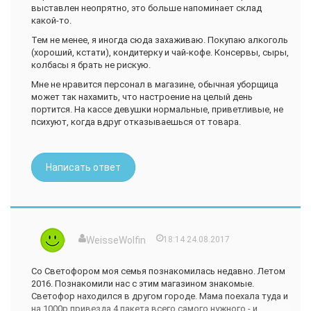
выставлен неопрятно, это больше напоминает склад
какой-то.
Тем не менее, я иногда сюда захаживаю. Покупаю алкоголь
(хороший, кстати), кондитерку и чай-кофе. Консервы, сыры,
колбасы я брать не рискую.
Мне не нравится персонал в магазине, обычная уборщица
может так нахамить, что настроение на целый день
портится. На кассе девушки нормальные, приветливые, не
психуют, когда вдруг отказываешься от товара.
Написать ответ
WeisseWolfin
18:14 24.08.2017
Со Светофором моя семья познакомилась недавно. Летом
2016. Познакомили нас с этим магазином знакомые.
Светофор находился в другом городе. Мама поехала туда и
на 1000р привезда 4 пакета всего самого нужного - и