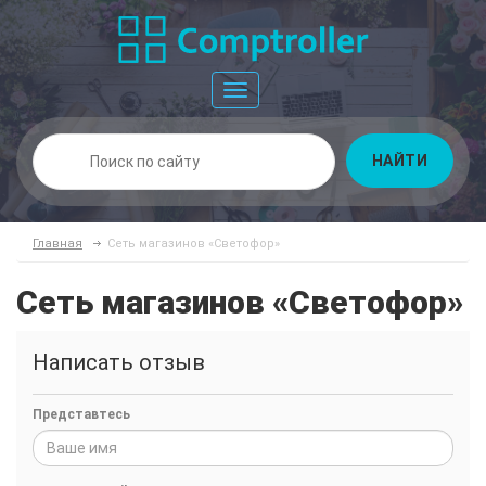
Toggle
navigation
НАЙТИ
Главная
Сеть магазинов «Светофор»
Сеть магазинов «Светофор»
Написать отзыв
Представтесь