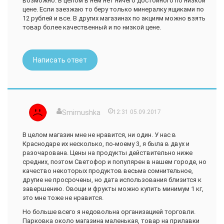
возможно. В целом в нем нет ничего достойного по низкой
У нас же, в столице степной республики, жизнь течет
цене. Если заезжаю то беру только минералку ящиками по
медленно и размеренно, люди вежливые не потому, что по
12 рублей и все. В других магазинах по акциям можно взять
инструкции положено, а просто менталитет у нас такой. И
товар более качественный и по низкой цене.
ажиотажа нет на дешевые продукты - за тот час, что мы с
дочками прогуливались по складу, изучая товар и цены, мы
встретили лишь троих посетителей. На входе и выходе нас
Написать ответ
с улыбкой встречал и провожал единственный улыбчивый
охранник.
Определенно, мы сюда вернемся. А есть ли в вашем городе
подобная сеть?
Smirnushka
12:31 05.09.2017
В целом магазин мне не нравится, ни один. У нас в
Краснодаре их несколько, по-моему 3, я была в двух и
разочарована. Цены на продукты действительно ниже
средних, поэтом Светофор и популярен в нашем городе, но
качество некоторых продуктов весьма сомнительное,
другие не просрочены, но дата использования близится к
завершению. Овощи и фрукты можно купить минимум 1 кг,
это мне тоже не нравится.
Но больше всего я недовольна организацией торговли.
Парковка около магазина маленькая, товар на прилавки