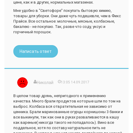
цене, как и в других, нормальных магазинах.
захотелось многое там приобрести, но чтобы в
последствии не хаить магазин, необходимо с умом
Мне удобно в "Светофоре" покупать бытовую химию,
подходить к покупкам, которые мы совершаем. Я
товары для уборки. Они даже чуть подешевле, чем в Фикс
присмотрела себе там множество бытовой химии, часть
Прайсе. Все остальное: молочные, мясные, колбасные,
которой мы даже успели перенюхать, изучила состав на
бакалею - не покупаю. Так, разве что соду, уксус и
пельменях, хинкали и мантах, порадовалась низким ценам
горчичный порошок.
на конфеты и печенье, возжелала иметь настоящую
походную двухместную палатку, стоимость которой ниже,
чем детская игровая палатка-домик, а вышли мы оттуда
Написать ответ
налегке, прикупив пару килограммов вкусного свежего
арахиса, кило леденцовых конфет на пробу, и еще какой-то
мелочевки, качество которой нас не подвело, а,
следовательно, в этот магазин мы еще вернемся.
Не могу не дополнить свой отзыв тем, что прежде, чем
написать о данном магазине-складе, я не могла не
Николай
13:05 14.09.2017
прочитать несколько отзывов других пользователей, было
любопытно, почему так много недовольных.
В целом товар дрянь, непригодного к применению
Выясняется, что люди чаще всего недовольны
качества. Много брали продуктов которые шли по том на
контингентом покупателей (не подумав, что пока бродят
выброс. Колбаса вся отвратительная не зависимо от
между товаром, сами же этот контингент и составляют) и
ценника. Брали маринованные огурцы корнишоны 3 банки и
хамством продавцов. Честно? Во многих городах
все выкинули, так как они в руках разваливаются в кашу
встречала злых и хамовитых продавцов, странного вида
как вареные( никогда такого не попадалось). Вино все
покупателей, но это никак не относилось к какой-либо сети
поддельное, хотя по составу натуральное пить не
магазинов. Думаю, из-за бешеного ритма больших городов.