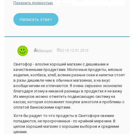
Показать полностью
вообще ничего не понимает,как
руководитель ноль,все что было сделано для открытия
магазина так это благодаря товароведу и грузчику
Написать ответ
которые вложили столько сил умения и знаний в этот
магазин что без них бы при таком директоре можно было
бы долго ждать открытия магазина.Все очень просто сама
директор женщина ну очень пьющая да еще и на место
второго грузчика взяла своего сына тоже очень пьющего и
к тому же наркомана в прошлом сидевшего на зоне.Вот так
Михаил
22:18 12.01.2018
теперь и работают за директора все выполняет товаровед
а за ее сына грузчика который спит пьяный на рабочем
Светофор - вполне хороший магазин с дешевыми и
месте выполняет другой грузчик только он почему то и
качественными продуктами. Молочные продукты, мясные
работает в двойне и смены не пропускает а зарплату
изделия, колбаса, хлеб, всякие разные соки и напитки стоят
получает меньше чем сынок директора! может кто знает
в разы дешевле чем в обычных магазинах, а на вкус
как позвонить генеральным директорам чтоб наконец то
вообще ничем не отличаются. Я очень серьезно экономлю
навели порядок!!!!
благодаря этому и никакой разницы в продуктах я не вижу.
Из минусов можно отметить подвисающую систему на
кассах, которая осложняет покупки алкоголя и проблемы с
оплатой банковскими картами.
Хотя бы радует то что продукты в Светофоре свежие
попадаются, не просроченные - по крайней мере мне. В
целом хороший магазин с хорошим выбором и средними
ценами.