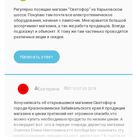
как бы что не упало мне на голову. К тому же в помещение
грязно, продукты попадаются пыльные, сроки годности
Регулярно посещаю магазин "Светофор" на Харьковском
местами стерты и неизвестно, что попадется. В
шоссе. Покупаю там почти все електротехническое
холодильнике, который находится за резиновыми
оборудования, начиная с лампочек. Мне нравится большой
шторками, творится хаос. Колбаса, сыр, масло, молоко,
ассортимент магазина, а так же работа продавцов. Всегда
творог - все навалено в перемешку. Сырое мясо так
подскажут и объяснят. К тому же там частенько проводятся
вообще лежит на полу, а часть сырой свинины лежит в
различные акции и скидки.
зале, а не в холодильной камере.
Лично я приобритала там конфеты известной марки,
галоши, колготки и антифриз. Последний товар все же
Написать ответ
замерз при -10 градусов, хотя на этикетки значится до
минус сорока.
Не покупайте в "Светофоре" продукты - поберегите
здоровье.
Екатерина
07:10 07.03.2018
Хочу написать об открывшемся магазине Светофор в
городе Краснокаменске Забайкальского края.К продукции
магазина и ценам претензий нет огромное спасибо,что
можно купить необходимые продукты по низким ценам. А
возмущает вот ,что в первую очередь директор магазина
Осипова Елена Николаевна,кто вообще мог назначить эту
необразованную женщину на пост директора ? В торговле