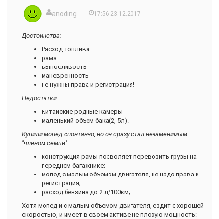
anoding
17:56 23.12.2017
Достоинства:
Расход топлива
рама
выносливость
маневренность
не нужны права и регистрация!
Недостатки:
Китайские родные камеры
маленький объем бака(2, 5л).
Купили мопед спонтанно, но он сразу стал незаменимым
"членом семьи":
конструкция рамы позволяет перевозить грузы на
переднем багажнике;
мопед с малым объемом двигателя, не надо права и
регистрация;
расход бензина до 2 л/100км;
Хотя мопед и с малым объемом двигателя, ездит с хорошей
скоростью, и имеет в своем активе не плохую мощность: