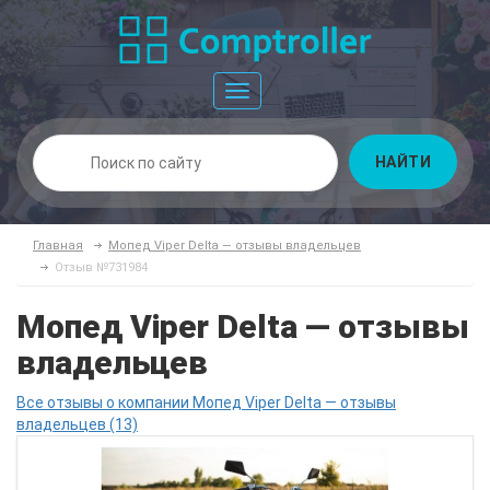
Toggle
navigation
НАЙТИ
Главная
Мопед Viper Delta — отзывы владельцев
Отзыв №731984
Мопед Viper Delta — отзывы
владельцев
Все отзывы о компании Мопед Viper Delta — отзывы
владельцев (13)