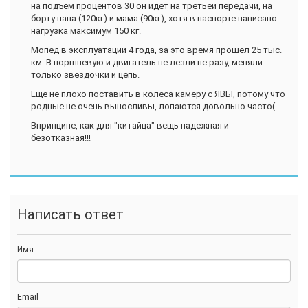
на подъем процентов 30 он идет на третьей передачи, на
борту папа (120кг) и мама (90кг), хотя в паспорте написано
нагрузка максимум 150 кг.
Мопед в эксплуатации 4 года, за это время прошел 25 тыс.
км. В поршневую и двигатель не лезли не разу, меняли
только звездочки и цепь.
Еще не плохо поставить в колеса камеру с ЯВЫ, потому что
родные не очень выносливы, лопаются довольно часто(.
Впринципе, как для "китайца" вещь надежная и
безотказная!!!
Написать ответ
Имя
Email