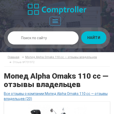
Toggle
navigation
НАЙТИ
Главная
Мопед Alpha Omaks 110 cc — отзывы владельцев
Отзыв №731972
Мопед Alpha Omaks 110 cc —
отзывы владельцев
Все отзывы о компании Мопед Alpha Omaks 110 cc — отзывы
владельцев (20)