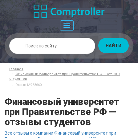
Toggle
navigation
НАЙТИ
Главная
Финансовый университет при Правительстве РФ — отзывы
студентов
Отзыв №768660
Финансовый университет
при Правительстве РФ —
отзывы студентов
Все отзывы о компании Финансовый университет при