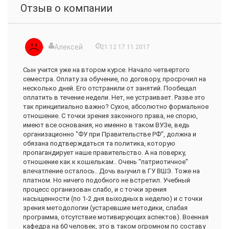
Отзыв о компании
Алексей
21:12 17.11.2017
Сын учится уже на втором курсе. Начало четвертого
семестра. Оплату за обучение, по договору, просрочил на
несколько дней. Его отстранили от занятий. Пообещал
оплатить в течение недели. Нет, не устраивает. Разве это
так принципиально важно? Сухое, абсолютно формальное
отношение. С точки зрения законного права, не спорю,
имеют все основания, но именно в таком ВУЗе, ведь
организационно "ФУ при Правительстве РФ", должна и
обязана подтверждаться та политика, которую
пропагандирует наше правительство. А на поверку,
отношение как к кошелькам.. Очень "патриотичное"
впечатление осталось.. Дочь выучил в ГУ ВШЭ. Тоже на
платном. Но ничего подобного не встретил. Учебный
процесс организован слабо, и с точки зрения
насыщенности (по 1-2 дня выходных в неделю) и с точки
зрения методологии (устаревшие методики, слабая
программа, отсутствие мотивирующих аспектов). Военная
кафедра на 60 человек, это в таком огромном по составу