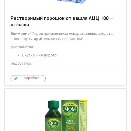
Растворимый порошок от кашля АЦЦ 100 —
отзывы
Внимание!
Перед применением лекарственных средств
проконсультируйтесь со специалистом!
Достоинства:
Вкусно и не дорого.
Недостатки:
нет комментарий.
Подробнее
Мой ребенок в данный момент заболел у него кашель,
который уже долго не проходит. В аптеке мне
посоветовали взять АЦЦ 100, я купила и