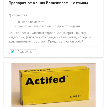
Препарат от кашля Бронхипрет — отзывы
Достоинства:
быстро помогает
лечит кашель различного происхождения
Речь пойдет о чудесном сиропе Бронхипрет. Почему
чудесном?Да потому что он-один из немногих, которые
действительно помогают. Представляет он собой
практически прозрачную жидкость в стеклянной бутылочке
емкостью 100 мл.
Подробнее
По составу:
экстракт плюща
экстракт