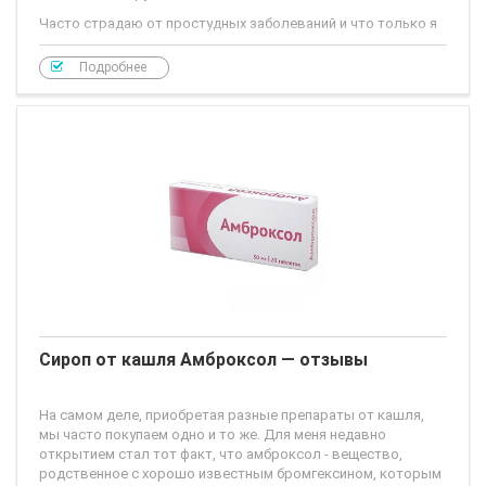
Часто страдаю от простудных заболеваний и что только я
не пробовала пить от кашля... Остановила свой выбор на
препарате АЦЦ. Кашель у всех начинается с сухого, потом
Подробнее
медленно переходит в мокрый и
Сироп от кашля Амброксол — отзывы
На самом деле, приобретая разные препараты от кашля,
мы часто покупаем одно и то же. Для меня недавно
открытием стал тот факт, что амброксол - вещество,
родственное с хорошо известным бромгексином, которым