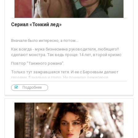
Сериал «Тонкий лед»
Вначале было интересно, а потом...
Как всегда - мужа бизнесмена руководителя, любящего!!
сделают монстра. Так ведь проще. 14 лет, второй кризис
Повтор "Таежного романа".
Только тут зажравшаяся тетя. И ее с Бероевым делают
героями. Банально и глупо. Не понимаю режисеров.
Подробнее