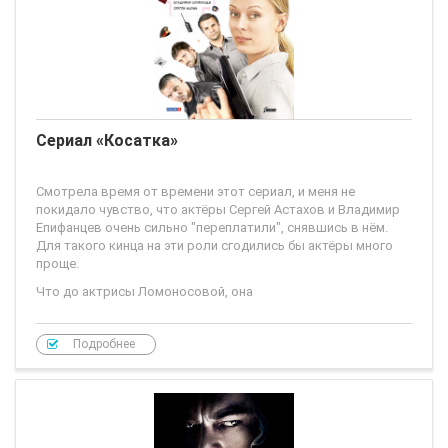
Сериал «Косатка»
Смотрела время от времени этот сериал, и меня не
покидало чувство, что актёры Сергей Астахов и Владимир
Епифанцев очень сильно "переплатили", снявшись в нём.
Для такого кинца на эти роли сгодились бы актёры много
проще.
Что до актрисы Ломоносовой, она
Подробнее