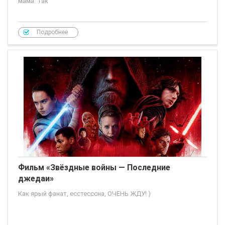
мама. Так
Подробнее
Фильм «Звёздные войны — Последние
джедаи»
Как ярый фанат, есстесссна, ОЧЕНЬ ЖДУ! )