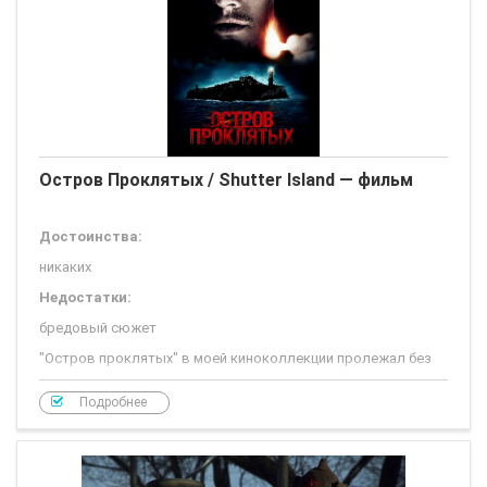
Остров Проклятых / Shutter Island — фильм
Достоинства:
никаких
Недостатки:
бредовый сюжет
"Остров проклятых" в моей киноколлекции пролежал без
малого 10 лет и только сегодня я соизволила его
посмотреть.
Подробнее
Фильм буду ругать страшно. Сюжет лихо закручен, но лично
для меня не нов. Я видела немало подобных ролевых
Зрителю настолько мощно пудрят мозги, что уже и сама
начала сомневаться в своей нормальности, интерес к