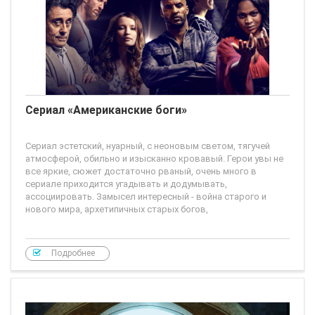
Сериал «Американские боги»
Сериал эстетский, нуарный, с неоновым светом, тягучей
атмосферой, обильно и изысканно кровавый. Герои увы не
все яркие, сюжет достаточно рваный, очень много в
сериале приходится угадывать и додумывать,
ассоциировать. Замысел интересный - война старого и
нового мира, архетипичных старых богов,
Подробнее