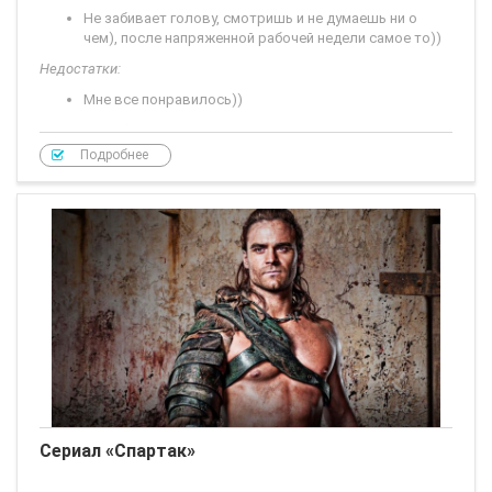
Не забивает голову, смотришь и не думаешь ни о
чем), после напряженной рабочей недели самое то))
Недостатки:
Мне все понравилось))
Всем привет)!
Подробнее
Давно не писала отзывы, т. к после декрета приступила к
работе и времени совсем мало)...
Но тут
Сериал «Спартак»