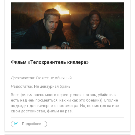
Фильм «Телохранитель киллера»
Достоинства:
Сюжет не обычный
Недостатки:
Не цензурная брань
Весь фильм очень много перестрелок, погонь, убийств, и
есть над чем посмеяться, как ни как это боевик)). Вполне
подходит для вечернего просмотра. Но, не смотря на все
свои достоинства, фильм на раз.
Подробнее