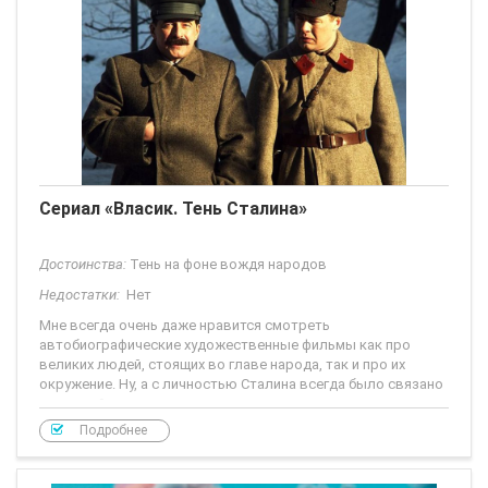
просмотру от всей этой путаницы угас быстро. В этом и есть
главный минус
Сериал «Власик. Тень Сталина»
Достоинства:
Тень на фоне вождя народов
Недостатки:
Нет
Мне всегда очень даже нравится смотреть
автобиографические художественные фильмы как про
великих людей, стоящих во главе народа, так и про их
окружение. Ну, а с личностью Сталина всегда было связано
много тайн
Подробнее