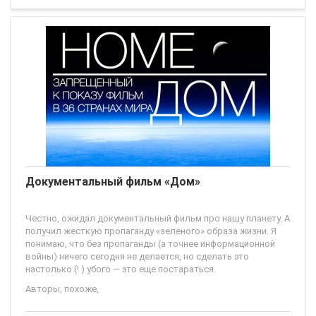
Стива Маккуина.
Главный герой - Брэндон (Майкл Фассбендер) - мужчина
тридцати
Документальный фильм «Дом»
Честно, ожидал документальный фильм про нашу планету. А
получил жесткую пропаганду «зеленого» образа жизни. Я
понимаю, что без пропаганды (а точнее информационной
войны) ничего сегодня не делается, но сделать это
настолько (! ) убого — это еще постараться.
Авторы, похоже,