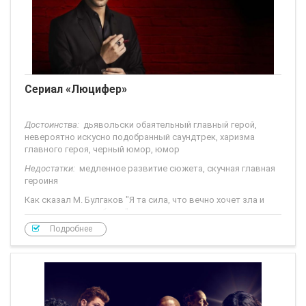
Сериал «Люцифер»
Достоинства:
дьявольски обаятельный главный герой,
невероятно искусно подобранный саундтрек, харизма
главного героя, черный юмор, юмор
Недостатки:
медленное развитие сюжета, скучная главная
героиня
Как сказал М. Булгаков "Я та сила, что вечно хочет зла и
вечно совершает благо"...
Подробнее
Очень понравился этот