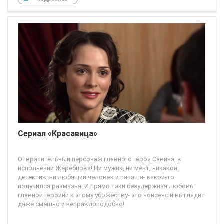
Сериал «Красавица»
Отвратительный персонаж главного героя Савина, в
исполнении Жеребцова! Ни мужик, ни мент, никакой
детектив, ни любящий человек и папаша- какой-то
получился размазня! И прямо таки безудержная любовь
главной героини к этому убожеству- это нонсенс и выглядит
даже смешно и неправдоподобно!