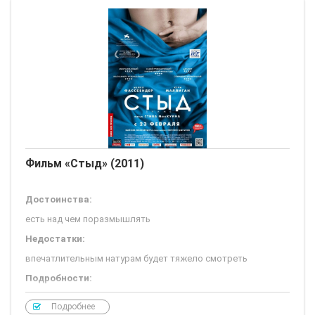
Фильм «Стыд» (2011)
Достоинства:
есть над чем поразмышлять
Недостатки:
впечатлительным натурам будет тяжело смотреть
Подробности:
Вот уж какой фильм мог бы стать отличной альтернативой
Подробнее
"Нимфоманке" Ларса фон Триера, так это "Стыд" режиссёра