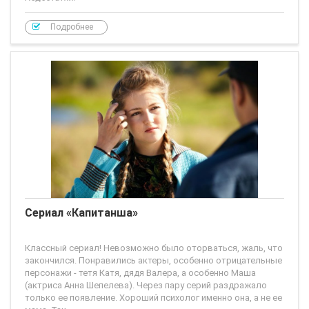
нет
Подробнее
В этом сериале мне нравится абсолютно всё, герои,
события, необычайно сложное отношение общества
богатых к бедным, заставляет задуматься и к тому же как
всегда любовь при выше этого
Сериал «Капитанша»
Классный сериал! Невозможно было оторваться, жаль, что
закончился. Понравились актеры, особенно отрицательные
персонажи - тетя Катя, дядя Валера, а особенно Маша
(актриса Анна Шепелева). Через пару серий раздражало
только ее появление. Хороший психолог именно она, а не ее