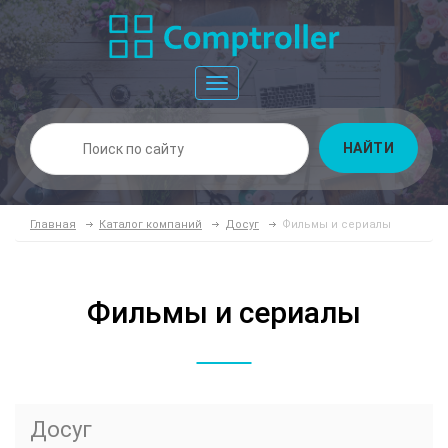
Toggle
navigation
НАЙТИ
Главная
Каталог компаний
Досуг
Фильмы и сериалы
Фильмы и сериалы
Досуг