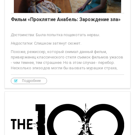
Фильм «Проклятие Анабель: Зарождение зла»
Достоинства:
Была попытка пощекотать нервы.
Недостатки:
Слишком затянут сюжет.
Похоже, режиссер, который снимал данный фильм,
приверженец классического стиля съемок фильмов ужасов
- чем темнее, тем страшнее. Но в этом случае - перебор.
Несколько эпизодов могли бы вызвать мурашки страха,
если
Подробнее