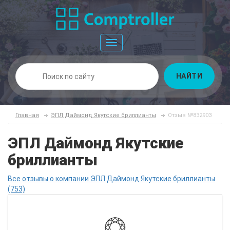
Toggle
navigation
НАЙТИ
Главная
ЭПЛ Даймонд Якутские бриллианты
Отзыв №832903
ЭПЛ Даймонд Якутские
бриллианты
Все отзывы о компании ЭПЛ Даймонд Якутские бриллианты
(753)