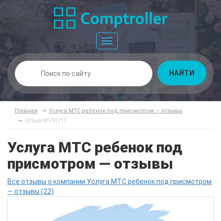
Toggle
navigation
НАЙТИ
Главная
Услуга МТС ребенок под присмотром — отзывы
Отзыв №791717
Услуга МТС ребенок под
присмотром — отзывы
Все отзывы о компании Услуга МТС ребенок под присмотром
— отзывы (22)