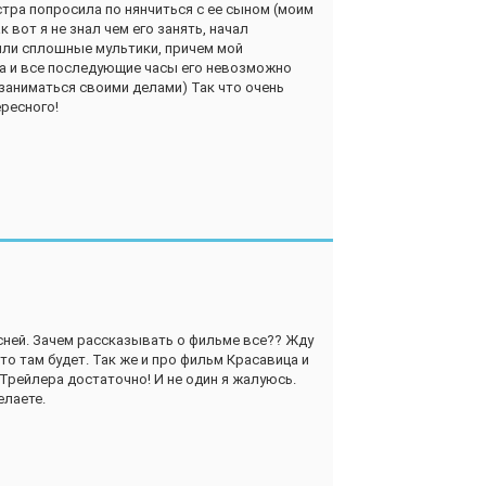
тра попросила по нянчиться с ее сыном (моим
к вот я не знал чем его занять, начал
 шли сплошные мультики, причем мой
ра и все последующие часы его невозможно
заниматься своими делами) Так что очень
ересного!
сней. Зачем рассказывать о фильме все?? Жду
то там будет. Так же и про фильм Красавица и
 Трейлера достаточно! И не один я жалуюсь.
елаете.