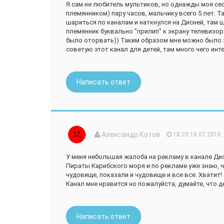
Я сам не любитель мультиков, но однажды моя сес
племянником) пару часов, мальчику всего 5 лет. Та
шариться по каналам и наткнулся на Дисней, там
племянник буквально "прилип" к экрану телевизо
было оторвать)) Таким образом мне можно было 
советую этот канал для детей, там много чего инт
Написать ответ
Александр Котов
18:20 18.07.2018
У меня небольшая жалоба на рекламу в канале Ди
Пираты Карибского моря и по рекламе уже знаю, ч
чудовище, показали и чудовище и все все. Хватит!
Канал мне нравится но пожалуйста, думайте, что д
Написать ответ