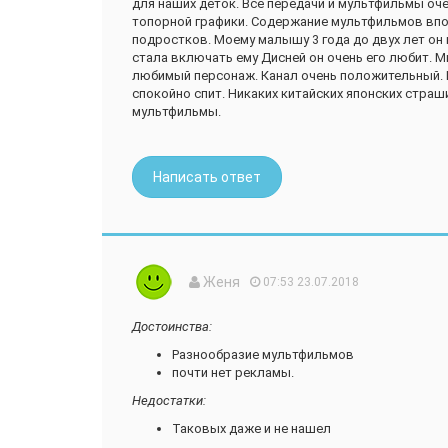
для наших деток. Все передачи и мультфильмы оче
топорной графики. Содержание мультфильмов впо
подростков. Моему малышу 3 года до двух лет он 
стала включать ему Дисней он очень его любит. М
любимый персонаж. Канал очень положительный. 
спокойно спит. Никаких китайских японских стра
мультфильмы.
Написать ответ
Женя
07:53 23.07.2018
Достоинства:
Разнообразие мультфильмов
почти нет рекламы.
Недостатки:
Таковых даже и не нашел