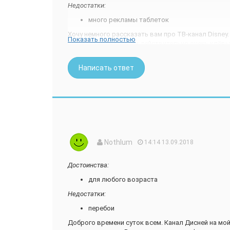
Недостатки:
много рекламы таблеток
Хочу немного рассказать вам про ТВ-канал Disney.
Показать полностью
были очень рады, и он действительно очень клёвы
Этот канал ориентирован на детей и подростков,
посмотреть красивый диснеевский мультфильм или
Написать ответ
совсем маленькая девочка, а этот канал смотрю 
По ТВ-каналу Disney показывают разные мультики 
совсем крошек и для подростков. В том числе по
посмотреть не только детям.
Единственный и очень существенный недостаток ТВ
детей огромное количество рекламы таблеток от и
этого бывает неприятно смотреть, особенно когда
Nothlum
14:14 13.09.2018
Совершенно чудесный канал, только реклама порт
Достоинства:
для любого возраста
Недостатки:
перебои
Доброго времени суток всем. Канал Дисней на мо