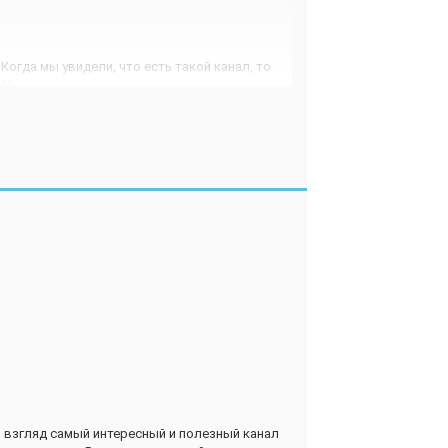
 Когда мы увидели, что есть такой канал, то
й!
 а иногда даже взрослым будет интересно
 хороший фильм для всей семьи. Я уже не
всегда с большим удовольствием.
и детские сериалы на любой вкус, есть и для
казывают и фильмы, которые будет интересно
-канала Disney в том, что на канале для
зжоги и, простите, диареи. Это же ужас! Из-за
 кушаешь, а они такое рекламируют!
ит впечатление.
й взгляд самый интересный и полезный канал