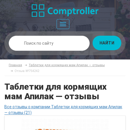
Toggle
navigation
НАЙТИ
Главная
Таблетки для кормящих мам Апилак — отзывы
Отзыв №754242
Таблетки для кормящих
мам Апилак — отзывы
Все отзывы о компании Таблетки для кормящих мам Апилак
— отзывы (21)