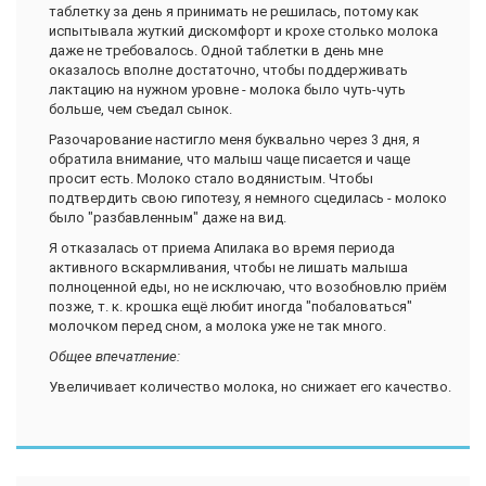
таблетку за день я принимать не решилась, потому как
испытывала жуткий дискомфорт и крохе столько молока
даже не требовалось. Одной таблетки в день мне
оказалось вполне достаточно, чтобы поддерживать
лактацию на нужном уровне - молока было чуть-чуть
больше, чем съедал сынок.
Разочарование настигло меня буквально через 3 дня, я
обратила внимание, что малыш чаще писается и чаще
просит есть. Молоко стало водянистым. Чтобы
подтвердить свою гипотезу, я немного сцедилась - молоко
было "разбавленным" даже на вид.
Я отказалась от приема Апилака во время периода
активного вскармливания, чтобы не лишать малыша
полноценной еды, но не исключаю, что возобновлю приём
позже, т. к. крошка ещё любит иногда "побаловаться"
молочком перед сном, а молока уже не так много.
Общее впечатление:
Увеличивает количество молока, но снижает его качество.