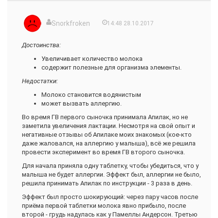
Snorkfroken
14:48 28.10.2017
Достоинства:
Увеличивает количество молока
содержит полезные для организма элементы.
Недостатки:
Молоко становится водянистым
может вызвать аллергию.
Во время ГВ первого сыночка принимала Апилак, но не
заметила увеличения лактации. Несмотря на свой опыт и
негативные отзывы об Апилаке моих знакомых (кое-кто
даже жаловался, на аллергию у малыша), всё же решила
провести эксперимент во время ГВ второго сыночка.
Для начала приняла одну таблетку, чтобы убедиться, что у
малыша не будет аллергии. Эффект был, аллергии не было,
решила принимать Апилак по инструкции - 3 раза в день.
Эффект был просто шокирующий: через пару часов после
приёма первой таблетки молока явно прибыло, после
второй - грудь надулась как у Памеллы Андерсон. Третью