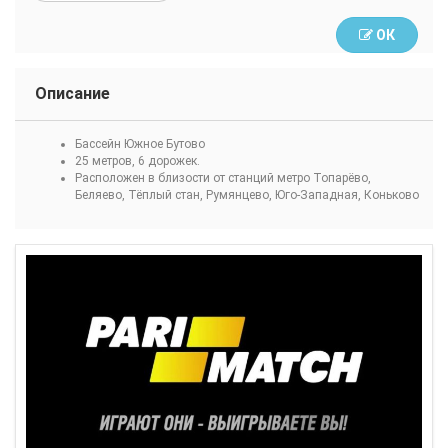
ОК
Описание
Бассейн Южное Бутово
25 метров, 6 дорожек.
Расположен в близости от станций метро Топарёво,
Беляево, Тёплый стан, Румянцево, Юго-Западная, Коньково