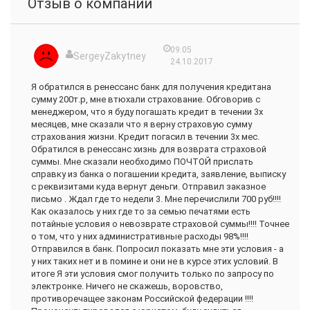
Отзыв о компании
09:05
SergeyZakytney
24.10.2017
Я обратился в ренессанс банк для получения кредитана
сумму 200т.р, мне втюхали страхование. Обговорив с
менеджером, что я буду погашать кредит в течении 3х
месяцев, мне сказали что я верну страховую сумму
страхования жизни. Кредит погасил в течении 3х мес.
Обратился в ренессанс хизнь для возврата страховой
суммы. Мне сказали необходимо ПОЧТОЙ прислать
справку из банка о погашении кредита, заявление, выписку
с реквизитами куда вернут деньги. Отправил заказное
письмо . Ждал где то недели 3. Мне перечислили 700 руб!!!!
Как оказалось у них где то за семью печатями есть
потайные условия о невозврате страховой суммы!!!! Точнее
о том, что у них административные расходы 98%!!!!
Отправился в банк. Попросил показать мне эти условия - а
у них таких нет и в помине и они не в курсе этих условий. В
итоге Я эти условия смог получить только по запросу по
электронке. Ничего не скажешь, воровство,
противоречащее законам Российской федерации !!!!