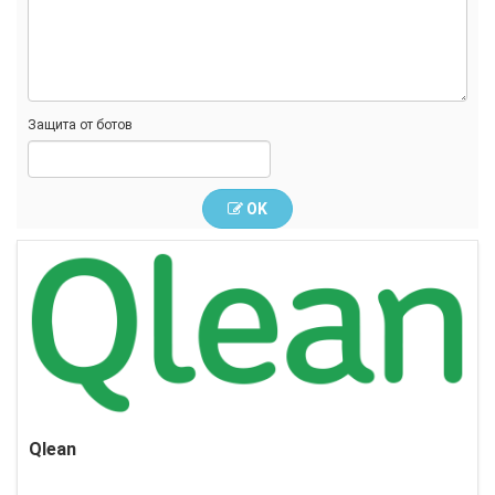
Защита от ботов
OK
Qlean