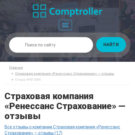
Toggle
navigation
НАЙТИ
Главная
Страховая компания «Ренессанс Страхование» — отзывы
Отзыв №813584
Страховая компания
«Ренессанс Страхование» —
отзывы
Все отзывы о компании Страховая компания «Ренессанс
Страхование» — отзывы (17)