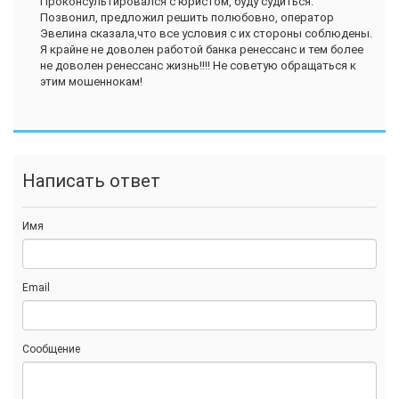
Проконсультировался с юристом, буду судиться.
Позвонил, предложил решить полюбовно, оператор
Эвелина сказала,что все условия с их стороны соблюдены.
Я крайне не доволен работой банка ренессанс и тем более
не доволен ренессанс жизнь!!!! Не советую обращаться к
этим мошеннокам!
Написать ответ
Имя
Email
Сообщение