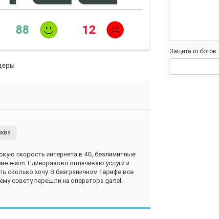
88
12
Защита от ботов
деры
сква
ысокую скорость интернета в 4G, безлимитные
ие е-sim. Единоразово оплачиваю услуги и
ть сколько хочу. В безграничном тарифе все
ему совету перешли на оператора gartel.