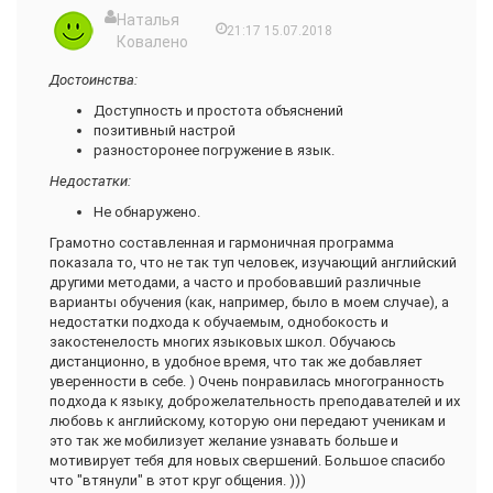
Наталья
21:17 15.07.2018
Ковалено
Достоинства:
Доступность и простота объяснений
позитивный настрой
разносторонее погружение в язык.
Недостатки:
Не обнаружено.
Грамотно составленная и гармоничная программа
показала то, что не так туп человек, изучающий английский
другими методами, а часто и пробовавший различные
варианты обучения (как, например, было в моем случае), а
недостатки подхода к обучаемым, однобокость и
закостенелость многих языковых школ. Обучаюсь
дистанционно, в удобное время, что так же добавляет
уверенности в себе. ) Очень понравилась многогранность
подхода к языку, доброжелательность преподавателей и их
любовь к английскому, которую они передают ученикам и
это так же мобилизует желание узнавать больше и
мотивирует тебя для новых свершений. Большое спасибо
что "втянули" в этот круг общения. )))