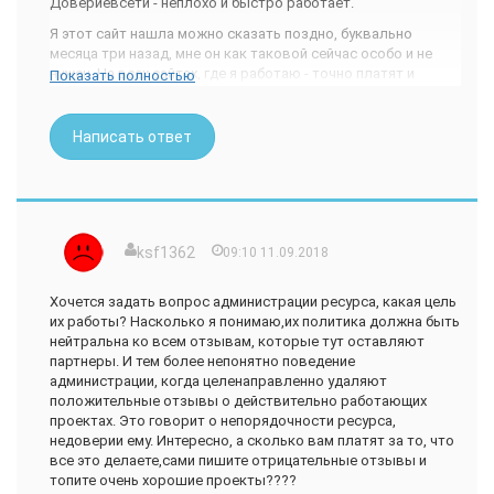
Довериевсети - неплохо и быстро работает.
Я этот сайт нашла можно сказать поздно, буквально
месяца три назад, мне он как таковой сейчас особо и не
нужен. На всех сайтах, где я работаю - точно платят и
Показать полностью
проверка не нужна, но как бы он пригодился год назад мне
еще. Я в то время находила некоторые сайты, писала там,
тратила время, а мне оплаты не было и если бы я
Написать ответ
проверила его - сразу бы такие сайты бросила. Хотя и
сейчас попадаются новые сайты то с лотереей, то с
опросами и их не помешает проверить прежде чем начать
там активничать.
На сегодня я с уверенностью проверяла многие такие как
ksf1362
09:10 11.09.2018
Большой Вопрос и он выпал можно сказать с отличной
репутацией. Далее это сайты с отзывами - у всех моих
Хочется задать вопрос администрации ресурса, какая цель
отличная репутация и положительные отзывы, к тому же
их работы? Насколько я понимаю,их политика должна быть
лично проверены на счет оплаты.
нейтральна ко всем отзывам, которые тут оставляют
Сайт простой, легко проверить, просто копируем адресную
партнеры. И тем более непонятно поведение
строку и вставляем ее в окно и нажимаем кнопку "
администрации, когда целенаправленно удаляют
проверка сайта" и все ниже выходит информация об этом
положительные отзывы о действительно работающих
сайте.
проектах. Это говорит о непорядочности ресурса,
недоверии ему. Интересно, а сколько вам платят за то, что
есть там и риск в процентах, и срок существования сайта и
все это делаете,сами пишите отрицательные отзывы и
краткие отзывы в комментариях и можно оставлять свои.
топите очень хорошие проекты????