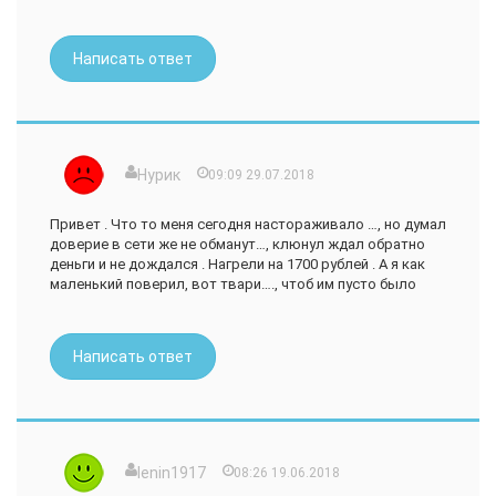
Написать ответ
Нурик
09:09 29.07.2018
Привет . Что то меня сегодня настораживало …, но думал
доверие в сети же не обманут…, клюнул ждал обратно
деньги и не дождался . Нагрели на 1700 рублей . А я как
маленький поверил, вот твари…., чтоб им пусто было
Написать ответ
lenin1917
08:26 19.06.2018