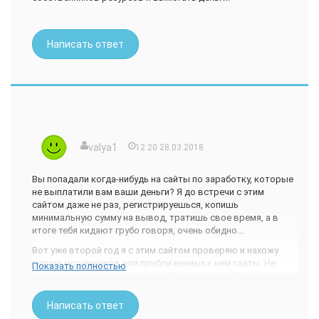
Написать ответ
valya1
12:20 28.03.2018
Вы попадали когда-нибудь на сайты по заработку, которые
не выплатили вам ваши деньги? Я до встречи с этим
сайтом даже не раз, регистрируешься, копишь
минимальную сумму на вывод, тратишь свое время, а в
итоге тебя кидают грубо говоря, очень обидно...
Вот уже второй год я с этим сайтом проверяю и нахожу
порою мошенников или приближенных к ним сайты. Не
Показать полностью
трачу время и ухожу с него, удобно, просто и быстро.
В верхнюю строку вставляем адрес и нажимаем слово
Написать ответ
"Проверка". после недолгого ожидания выходит результат.