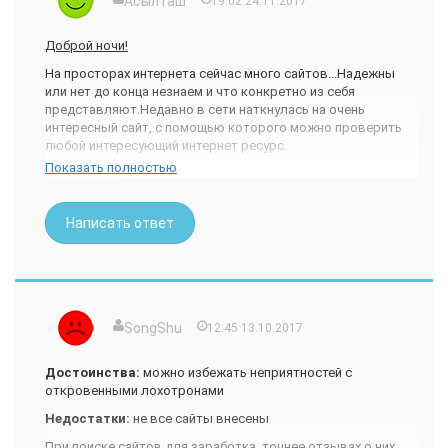
Асылташ
19:02 24.11.2017
Доброй ночи!
На просторах интернета сейчас много сайтов...Надежны
или нет до конца незнаем и что конкретно из себя
представляют.Недавно в сети наткнулась на очень
интересный сайт, с помощью которого можно проверить
любой интересующий интернет ресурс.
Показать полностью
Называется
[ссылка].
Можете проверить любой
сайт...познавательный,интернет-магазин,сайт заработка и
Написать ответ
многое другое...И обнаружите очень много интересного..
Решила для начала проверить сайт, где часто делаю
покупки
[ссылка].Проверку прошел на "ура".
Процент риска
SongShu
12:45 13.10.2017
1%,заслуживает доверия.Месторасположение
сервера:Российская Федерация.
И описаны также
немаловажные другие параметры.
Достоинства:
можно избежать неприятностей с
откровенными лохотронами
Также есть топ из 100 сайтов.На скрине зелеными цифрами
отмечены надежные, а вот с минусом и
красного цвета-
Недостатки:
не все сайты внесены
сомнительные сайты.Получается не безопасны.
При поиске сайтов для заработка, точнее отзывах о них,