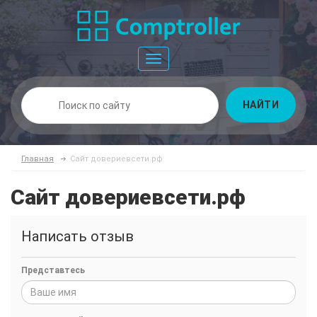
Toggle
navigation
НАЙТИ
Главная
Сайт довериевсети.рф
Сайт довериевсети.рф
Написать отзыв
Представтесь