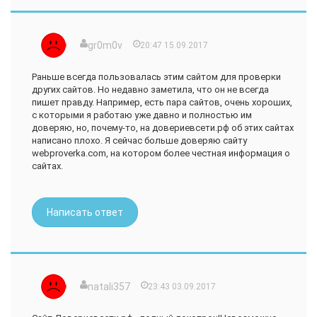
В общем, сайт "Доверие в сети" я на данный момент
рекомендую, поскольку могу по его данным составить
более-менее понятную для себя картину о деятельности
gr0m0­v
20:47 15.09.2017
того или иного сайта и развеять собственные сомнения.
Надеюсь, что он останется заслуживающим доверия
Раньше всегда пользовалась этим сайтом для проверки
надолго.
других сайтов. Но недавно заметила, что он не всегда
пишет правду. Например, есть пара сайтов, очень хороших,
с которыми я работаю уже давно и полностью им
доверяю, но, почему-то, на довериевсети.рф об этих сайтах
написано плохо. Я сейчас больше доверяю сайту
webproverka.com, на котором более честная информация о
сайтах.
Написать ответ
natali357
23:43 03.09.2017