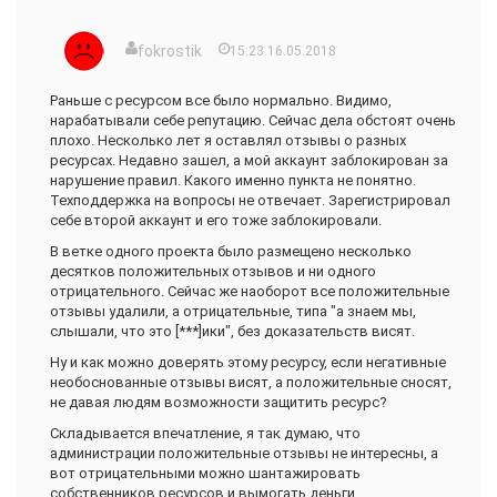
fokrostik
15:23 16.05.2018
Раньше с ресурсом все было нормально. Видимо,
нарабатывали себе репутацию. Сейчас дела обстоят очень
плохо. Несколько лет я оставлял отзывы о разных
ресурсах. Недавно зашел, а мой аккаунт заблокирован за
нарушение правил. Какого именно пункта не понятно.
Техподдержка на вопросы не отвечает. Зарегистрировал
себе второй аккаунт и его тоже заблокировали.
В ветке одного проекта было размещено несколько
десятков положительных отзывов и ни одного
отрицательного. Сейчас же наоборот все положительные
отзывы удалили, а отрицательные, типа "а знаем мы,
слышали, что это [***]ики", без доказательств висят.
Ну и как можно доверять этому ресурсу, если негативные
необоснованные отзывы висят, а положительные сносят,
не давая людям возможности защитить ресурс?
Складывается впечатление, я так думаю, что
администрации положительные отзывы не интересны, а
вот отрицательными можно шантажировать
собственников ресурсов и вымогать деньги.