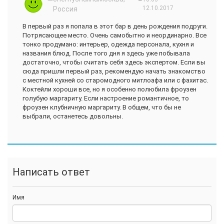
12.10.2017
Россия
В первый раз я попала в этот бар в день рождения подруги.
Потрясающее место. Очень самобытно и неординарно. Все
тонко продумано: интерьер, одежда персонала, кухня и
названия блюд. После того дня я здесь уже побывала
достаточно, чтобы считать себя здесь экспертом. Если вы
сюда пришли первый раз, рекомендую начать знакомство
с местной кухней со старомодного митлоафа или с фахитас.
Коктейли хороши все, но я особенно полюбила фроузен
голубую маргариту. Если настроение романтичное, то
фроузен клубничную маргариту. В общем, что бы не
выбрали, останетесь довольны.
Написать ответ
Имя