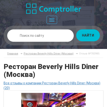
Toggle
navigation
НАЙТИ
Главная
Ресторан Beverly Hills Diner (Москва)
Отзыв №783985
Ресторан Beverly Hills Diner
(Москва)
Все отзывы о компании Ресторан Beverly Hills Diner (Москва)
(20)