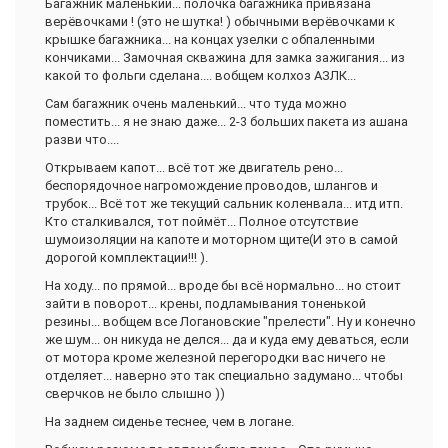
Багажник маленький... полочка багажника привязана
верёвочками ! (это не шутка! ) обычными верёвочками к
крышке багажника... на концах узелки с обпаленными
кончиками... Замочная скважина для замка зажигания... из
какой то фольги сделана.... вобщем колхоз АЗЛК...
Сам багажник очень маленький... что туда можно
поместить... я не знаю даже... 2-3 больших пакета из ашана
разви что....
Открываем капот... всё тот же двигатель рено...
беспорядочное нагромождение проводов, шлангов и
трубок... Всё тот же текущий сальник коленвала... итд итп.
Кто сталкивался, тот поймёт... Полное отсутствие
шумоизоляции на капоте и моторном щите(И это в самой
дорогой комплектации!!! ).
На ходу... по прямой... вроде бы всё нормально... но стоит
зайти в поворот... крены, подламывания тоненькой
резины... вобщем все Логановские "прелести". Ну и конечно
же шум... он никуда не делся... да и куда ему деваться, если
от мотора кроме железной перегородки вас ничего не
отделяет... наверно это так специально задумано... чтобы
сверчков не было слышно ))
На заднем сиденье теснее, чем в логане.