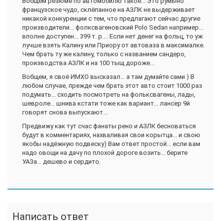
Вобщем резюме по автомобилю такое... Это румыно
французское чудо, склёпанное на АЗЛК не выдерживает
никакой конкуренции с тем, что предлагают сейчас другие
производители... фолксвагеновский Polo Sedan например...
вполне доступен... 399 т. р.... Если нет денег на фольц, то уж
лучше взять Калину или Приору от автоваза в максималке.
Чем брать ту же калину, только с названием сандеро,
производства АЗЛК и на 100 тыщ дороже...
Вобщем, я своё ИМХО высказал... а там думайте сами ) В
любом случае, прежде чем брать этот авто стоит 1000 раз
подумать... сходить посмотреть на фольксвагены, лады,
шевроле... шнива кстати тоже как вариант... лансер 9й
говорят снова выпускают...
Предвижу как тут счас фанаты рено и АЗЛК бесноваться
будут в комментариях, нахваливая свои корытца... и свою
якобы надёжную подвеску) Вам ответ простой... если вам
надо овощи на дачу по плохой дороге возить... берите
УАЗа... дешево и сердито.
Написать ответ