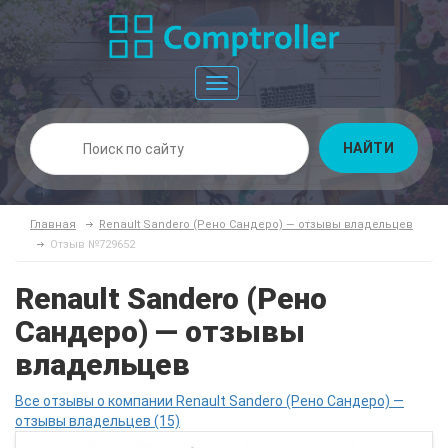
Toggle
navigation
НАЙТИ
Главная
Renault Sandero (Рено Сандеро) — отзывы владельцев
Отзыв №729652
Renault Sandero (Рено
Сандеро) — отзывы
владельцев
Все отзывы о компании Renault Sandero (Рено Сандеро) —
отзывы владельцев (15)