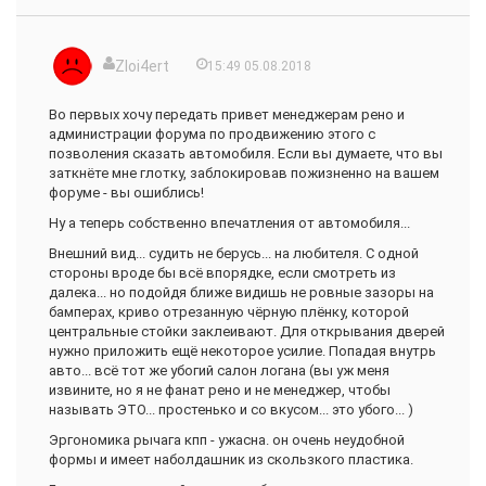
Zloi4ert
15:49 05.08.2018
Во первых хочу передать привет менеджерам рено и
администрации форума по продвижению этого с
позволения сказать автомобиля. Если вы думаете, что вы
заткнёте мне глотку, заблокировав пожизненно на вашем
форуме - вы ошиблись!
Ну а теперь собственно впечатления от автомобиля...
Внешний вид... судить не берусь... на любителя. С одной
стороны вроде бы всё впорядке, если смотреть из
далека... но подойдя ближе видишь не ровные зазоры на
бамперах, криво отрезанную чёрную плёнку, которой
центральные стойки заклеивают. Для открывания дверей
нужно приложить ещё некоторое усилие. Попадая внутрь
авто... всё тот же убогий салон логана (вы уж меня
извините, но я не фанат рено и не менеджер, чтобы
называть ЭТО... простенько и со вкусом... это убого... )
Эргономика рычага кпп - ужасна. он очень неудобной
формы и имеет наболдашник из скользкого пластика.