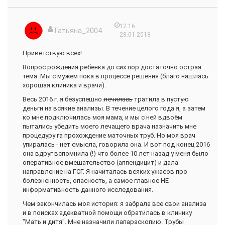
12:16
Татьяна_2004
28.01.2018
Приветствую всех!
Вопрос рождения ребёнка до сих пор достаточно острая
тема. Мы с мужем пока в процессе решения (благо нашлась
хорошая клиника и врачи).
Весь 2016 г. я безуспешно
лечилась
тратила в пустую
деньги на всякие анализы. В течение целого года я, а затем
ко мне подключилась моя мама, и мы с ней вдвоём
пытались убедить моего лечащего врача назначить мне
процедуру га прохождение маточных труб. Но моя врач
упиралась - нет смысла, говорила она. И вот под конец 2016
она вдруг вспомнила (!) что более 10 лет назад у меня было
оперативное вмешательство (аппендицит) и дала
направление на ГСГ. Я начиталась всяких ужасов про
болезненность, опасность, а самое главное НЕ
информативность данного исследования.
Чем закончилась моя история: я забрала все свои анализа
и в поисках адекватной помощи обратилась в клинику
"Мать и дитя". Мне назначили лапараскопию. Трубы