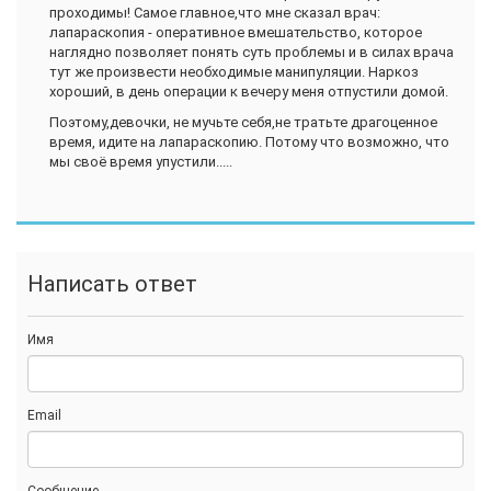
проходимы! Самое главное,что мне сказал врач:
лапараскопия - оперативное вмешательство, которое
наглядно позволяет понять суть проблемы и в силах врача
тут же произвести необходимые манипуляции. Наркоз
хороший, в день операции к вечеру меня отпустили домой.
Поэтому,девочки, не мучьте себя,не тратьте драгоценное
время, идите на лапараскопию. Потому что возможно, что
мы своё время упустили.....
Написать ответ
Имя
Email