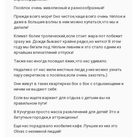
Посёлок очень живописный и разноообразный!
Прежде всего море! Оно чистое,чаще всего очень тёплое и
даже в большие волны в нем можно купаться,что мы и
делали!
Климат более тропический,если стоит жара-пот побежит
сразу же. Дожди бывают крайне редко,но метко! В этом
году мы бегали под тёплым ливнем и это стало одним из
ярчайших впечатлений отпуска!
Также нас иногда посещал ёжик,что нас удивило.
Недалеко от нас жили местные люди,у них можно узнать
пару секретиков о посёлке,если очень захотеть;)
Они живут в таких квартирках бок о бок с отдыхающими и
ничем не выдают себя:
Если вы ищете вариант для отдыха с детьми-вы на
правильном пути!
В Кучугурах просто масса развлечений для детей! Это и
батутные городки,и аттракционы!
Еще нас порадовало изобилие кафе. Лучшее из них это
Olivas с неземной пиццей!