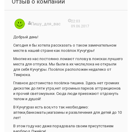
Отзыв о компании
22:03
Пишу_для_вас
09.06.2017
Добрый день!
Сегодня я бы хотела рассказать о таком замечательном
месте в нашей стране как посёлок Кучугуры!
Многие из нас постоянно ломают голову в поисках лучшего
места для отпуска. Мы были в их числе,пока не открыли
для себя Кучугуры. Посёлок расположен недалеко от
Темрюка.
Главное достоинство посёлка-тишина. Здесь нет громких
дискотек до пяти утра,нет огромных парков аттракционов
и прочей светомузыки. Сюда люди приезжают отдохнуть
телом и душой!
В Кучугурах есть все,что так необходимо:
аптеки,банкоматы,магазины и развлечения для детей до 10
лет!
В этом году нас даже порадовала своим присутствием
верблюд Джейси!