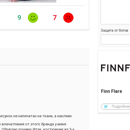
9
7
Защита от ботов
Finn Flare
Подробнее
сунок не напечатан на ткани, а наклеен
о впечатления от этого бренда у меня
 Объясню почему. Итак, костюмчик из 3-х