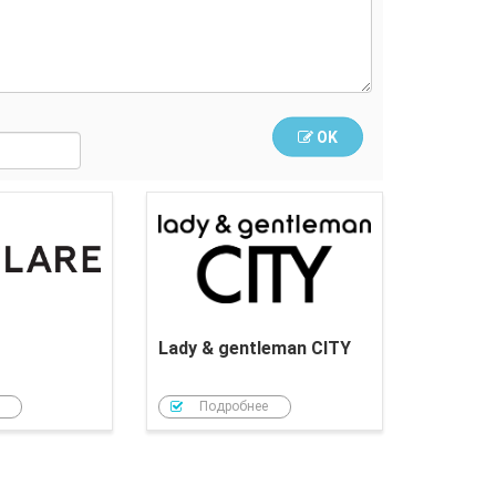
OK
Finn Flare
Lady & gentleman CITY
Подробнее