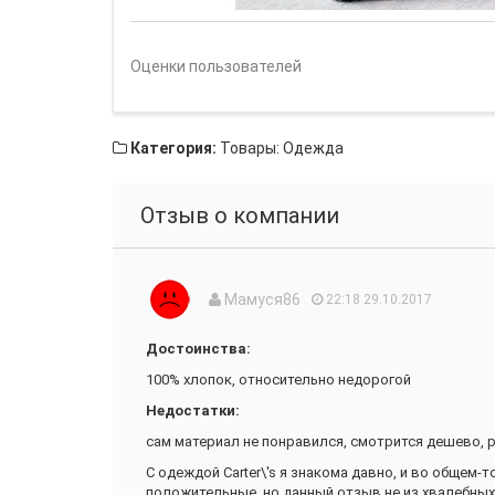
Оценки пользователей
Категория:
Товары: Одежда
Отзыв о компании
Мамуся86
22:18 29.10.2017
Достоинства:
100% хлопок, относительно недорогой
Недостатки:
сам материал не понравился, смотрится дешево, ри
С одеждой Carter\'s я знакома давно, и во общем-т
положительные, но данный отзыв не из хвалебных.