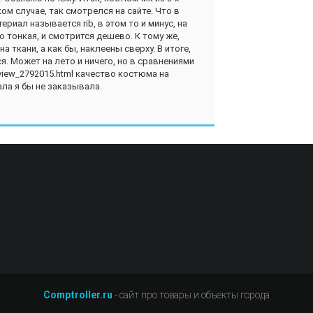
ом случае, так смотрелся на сайте. Что в
ериал называется rib, в этом то и минус, на
о тонкая, и смотрится дешево. К тому же,
а ткани, а как бы, наклеены сверху. В итоге,
я. Может на лето и ничего, но в сравнениями
eview_2792015.html качество костюма на
ла я бы не заказывала.
Comptroller.ru
- сайт про товары и объекты города