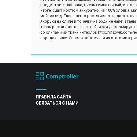
предметов + шапочка, очень симпатичный, во всяк
итоге: сшит костюм аккуратно, из 100% хлопка, мат
мой взгляд. Ткань легко растягивается, достаточн
якорьки на слипе и точечки на боди не напечатаны н
ткань растягивается и наклейки эти деформируютс
со слипами из ткани интерлок http://otzovik.com/r
порядок ниже. Снова костюмчики из этого материа
ПРАВИЛА САЙТА
СВЯЗАТЬСЯ С НАМИ