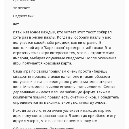
Увлекает
Недостатки:
нет
Итак, наверное каждый, кто читает этот текст собирал
хоть раз в жизни пазлы. Когда вы собрали пазлы у вас
получается какой-либо рисунок, как ни странно. В
настольной игре "Каркассон" примерно всё также. Эта
стратегическая игра интересна тем, что вы строите свои
империи, выбирая случайные квадраты. После окончания
игры получается красивая карта.
Сама игра по своим правилам очень проста - берешь
квадраты и располагаешь их на поле и таким образом
получаешь очки, занимая дорогу, империи, монастыри и
поля. Максимально число игроков - пять человек. Фишки
деревянные и имеют весьма забавную форму. Также в
комплекте помимо правил есть счетчик очков. Победитель
определяется по максимальному количеству очков.
Исходя из этого, игра очень увлекает и каждую партию
игры получается разная карта. Я советую приобрести эту
игру и я уверен, что вы не пожалеете о покупке.
Общее впечатление:
Потрясающе!