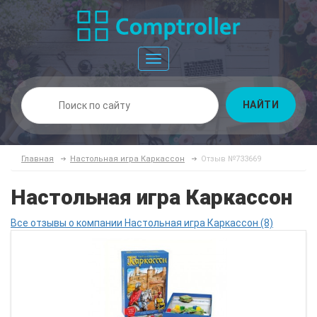
Toggle
navigation
НАЙТИ
Главная
Настольная игра Каркассон
Отзыв №733669
Настольная игра Каркассон
Все отзывы о компании Настольная игра Каркассон (8)