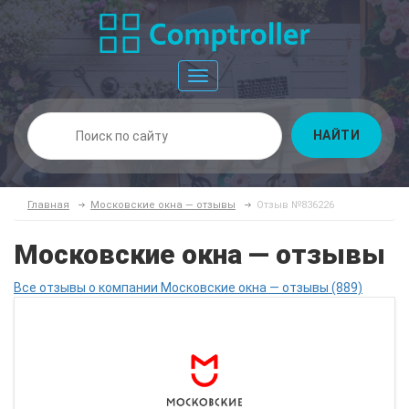
Toggle
navigation
НАЙТИ
Главная
Московские окна — отзывы
Отзыв №836226
Московские окна — отзывы
Все отзывы о компании Московские окна — отзывы (889)