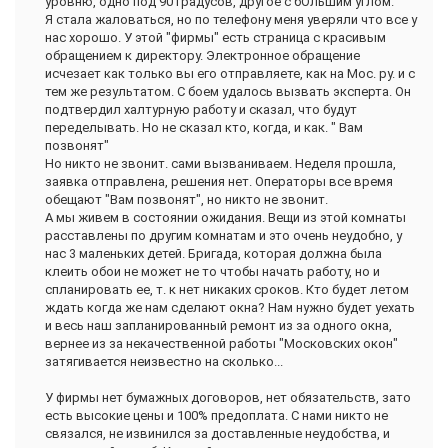
уровню, одно под 90 градусов, другое с бОльшим углом.
Я стала жаловаться, но по телефону меня уверяли что все у
нас хорошо. У этой "фирмы" есть страница с красивым
обращением к директору. Электронное обращение
исчезает как только вы его отправляете, как на Мос. ру. и с
тем же результатом. С боем удалось вызвать эксперта. Он
подтвердил халтурную работу и сказал, что будут
переделывать. Но не сказал кто, когда, и как. " Вам
позвонят"
Но никто не звонит. сами вызваниваем. Неделя прошла,
заявка отправлена, решения нет. Операторы все время
обещают "Вам позвонят", но никто не звонит.
А мы живем в состоянии ожидания. Вещи из этой комнаты
расставлены по другим комнатам и это очень неудобно, у
нас 3 маленьких детей. Бригада, которая должна была
клеить обои не может не то чтобы начать работу, но и
спланировать ее, т. к нет никаких сроков. Кто будет летом
ждать когда же нам сделают окна? Нам нужно будет уехать
и весь наш запланированный ремонт из за одного окна,
вернее из за некачественной работы "Московских окон"
затягивается неизвестно на сколько...
У фирмы нет бумажных договоров, нет обязательств, зато
есть высокие цены и 100% предоплата. С нами никто не
связался, не извинился за доставленные неудобства, и