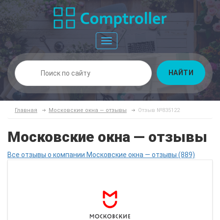
Toggle
navigation
НАЙТИ
Главная
Московские окна — отзывы
Отзыв №835122
Московские окна — отзывы
Все отзывы о компании Московские окна — отзывы (889)