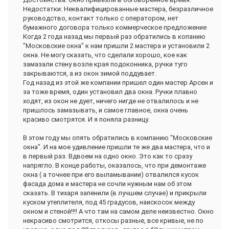
Недостатки: Неквалифицированные мастера, безразличное
руководство, контакт только с оператором, нет
бумажного договора только коммерческое предложение
Когда 2 года назад мы первый раз обратились в копанию
"Московские окна" к нам пришли 2 мастера и установили 2
окна. Не могу сказать, что сделали хорошо, кое как
замазали стену возле края подоконника, ручки туго
закрываются, а из окон зимой поддувает.
Год назад из этой же компании пришел один мастер Арсен и
за тоже время, один установил два окна. Ручки плавно
ходят, из окон не дует, ничего нигде не отвалилось и не
пришлось замазывать, и самое главное, окна очень
красиво смотрятся. И я поняла разницу.
В этом году мы опять обратились в компанию "Московские
окна". И на мое удивление пришли те же два мастера, что и
в первый раз. Вдвоем на одно окно. Это как то сразу
напрягло. В конце работы, оказалось, что при демонтаже
окна ( а точнее при его выламывании) отвалился кусок
фасада дома и мастера не сочли нужным нам об этом
сказать. В тихаря запенили (в лучшем случае) и прикрыли
куском утеплителя, под 45 градусов, наискосок между
окном и стеной!!!! А что там на самом деле неизвестно. Окно
некрасиво смотрится, откосы разные, все кривые, не по