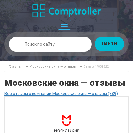
Toggle
navigation
НАЙТИ
Главная
Московские окна — отзывы
Отзыв №831222
Московские окна — отзывы
Все отзывы о компании Московские окна — отзывы (889)