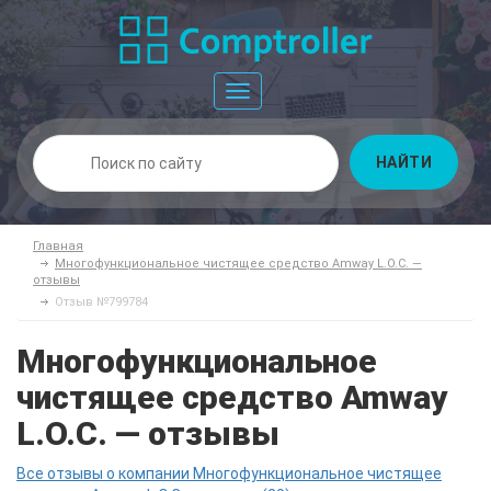
Toggle
navigation
НАЙТИ
Главная
Многофункциональное чистящее средство Amway L.O.C. —
отзывы
Отзыв №799784
Многофункциональное
чистящее средство Amway
L.O.C. — отзывы
Все отзывы о компании Многофункциональное чистящее