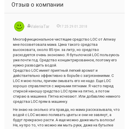
Отзыв о компании
ValeriaTar
17:25 29.01.2018
Многофункциональное чистящее средство LOC от Amway
мне посоветовала мама. Цена такого средства
высоковата, около 85 грн. за литр, но средство
расходуется очень экономно. Я бутылочкой LOC пользуюсь
уже почти год. Средство концентрированное, поэтому его
нужно разводить водой.
Средство LOC имеет приятный легкий аромат и
действительно эффективно в борьбе с загрязнениями. С
LOC я мою полы, причем смывать его не надо. Еще LOC
хорошо справляется с жирными пятнами. Я часто перед
стиркой наношу средство LOC прям на пятно, а потом
стираю в машинке. Пятна исчезают. Или добавляю немного
средства LOC прям в машинку.
Не знаю на сколько эта правда, но мама рассказывала, что
водой с LOC можно поливать цветы и они не завянут, а
будут прекрасно расти. А еще можно даже мыть волосы!
Не, ну про то, что можно им мыть руки, даже на бутылке