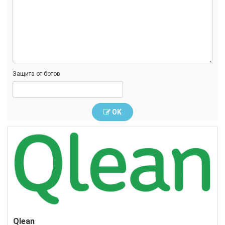
Защита от ботов
OK
Qlean