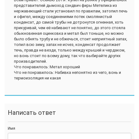
представителей дымоход сэндвич фиры Метелика из
нержавеющий стали установил по правилам, затопил печь
и офигел, между соединениями потек смолянистый
конденсат, до самой трубы не дотронутся огненная, хоть
прикуривай, чем её набивают не понятно, до этого стояла
обыкновенная оцинковка и метал был тоньше, но можно
было обнять трубу и не обжечься, стоит неприятный запах,
топил всю зиму, запах не исчез, конденсат продолжает
течь, правда не везде, только между крышей и чердаком,
но вонь стоит по всему дому, так что выбирайте других
производителей.
Что понравилось: Метал хороший
Что не понравилось: Набивка непонятно из чего, вонь и
термоизоляция ни какая
Написать ответ
Имя