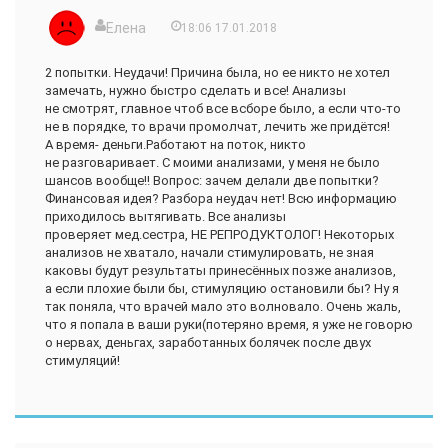
Елена
18:06 17.01.2018
2 попытки. Неудачи! Причина была, но ее никто не хотел
замечать, нужно быстро сделать и все! Анализы
не смотрят, главное чтоб все всборе было, а если что-то
не в порядке, то врачи промолчат, лечить же придётся!
А время- деньги.Работают на поток, никто
не разговаривает. С моими анализами, у меня не было
шансов вообще!! Вопрос: зачем делали две попытки?
Финансовая идея? Разбора неудач нет! Всю информацию
приходилось вытягивать. Все анализы
проверяет мед.сестра, НЕ РЕПРОДУКТОЛОГ! Некоторых
анализов не хватало, начали стимулировать, не зная
каковы будут результаты принесённых позже анализов,
а если плохие были бы, стимуляцию остановили бы? Ну я
так поняла, что врачей мало это волновало. Очень жаль,
что я попала в ваши руки(потеряно время, я уже не говорю
о нервах, деньгах, заработанных болячек после двух
стимуляций!